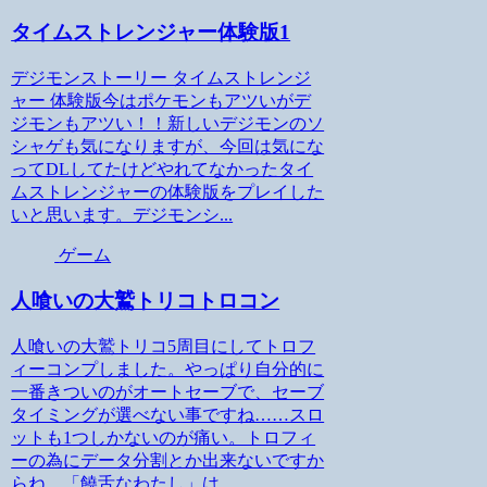
タイムストレンジャー体験版1
デジモンストーリー タイムストレンジ
ャー 体験版今はポケモンもアツいがデ
ジモンもアツい！！新しいデジモンのソ
シャゲも気になりますが、今回は気にな
ってDLしてたけどやれてなかったタイ
ムストレンジャーの体験版をプレイした
いと思います。デジモンシ...
ゲーム
人喰いの大鷲トリコトロコン
人喰いの大鷲トリコ5周目にしてトロフ
ィーコンプしました。やっぱり自分的に
一番きついのがオートセーブで、セーブ
タイミングが選べない事ですね……スロ
ットも1つしかないのが痛い。トロフィ
ーの為にデータ分割とか出来ないですか
らね。「饒舌なわたし」は...