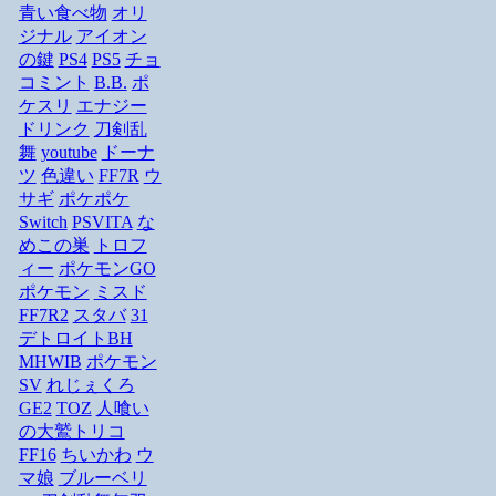
青い食べ物
オリ
ジナル
アイオン
の鍵
PS4
PS5
チョ
コミント
B.B.
ポ
ケスリ
エナジー
ドリンク
刀剣乱
舞
youtube
ドーナ
ツ
色違い
FF7R
ウ
サギ
ポケポケ
Switch
PSVITA
な
めこの巣
トロフ
ィー
ポケモンGO
ポケモン
ミスド
FF7R2
スタバ
31
デトロイトBH
MHWIB
ポケモン
SV
れじぇくろ
GE2
TOZ
人喰い
の大鷲トリコ
FF16
ちいかわ
ウ
マ娘
ブルーベリ