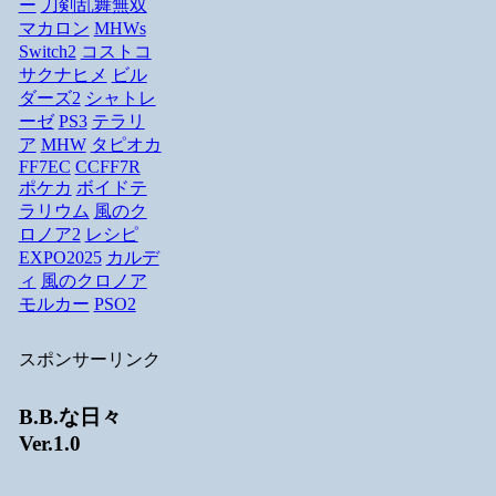
ー
刀剣乱舞無双
マカロン
MHWs
Switch2
コストコ
サクナヒメ
ビル
ダーズ2
シャトレ
ーゼ
PS3
テラリ
ア
MHW
タピオカ
FF7EC
CCFF7R
ポケカ
ボイドテ
ラリウム
風のク
ロノア2
レシピ
EXPO2025
カルデ
ィ
風のクロノア
モルカー
PSO2
スポンサーリンク
B.B.な日々
Ver.1.0