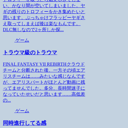
い、かなり間が空いてしまいました。ヤ
ギの残りのトロフィーをかき集めたいと
思います。ぶっちゃけフラッピーヤギさ
え取ってしまえば後は楽なもんです。
DLC無しなので2ヶ所しか探...
ゲーム
トラウマ級のトラウマ
FINAL FANTASY VII REBIRTHクラウド
チームと分断された後、一方その頃エア
リスチームは……みたいな感じなんです
が、エアリスパートがほとんど動画に残
ってませんでした。多分、長時間迷子に
なっていたせいだと思います……高低差
の...
ゲーム
同時進行してる感