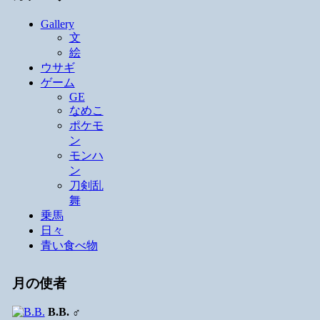
Gallery
文
絵
ウサギ
ゲーム
GE
なめこ
ポケモ
ン
モンハ
ン
刀剣乱
舞
乗馬
日々
青い食べ物
月の使者
B.B.
♂