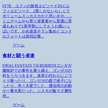
FF7R ユフィの新規エピソードDLCユ
フィエピソード、2章しかないらしくて
ボリュームスッカスカかと思いきや……
ミニゲームやら寄り道要素やら普通に育
成もありで1章序盤にしてもうお腹いっ
ぱいです。かめ道楽チラシ集めとコンド
ルフォートは前回記事...
ゲーム
食材と闘う者達
FINAL FANTASY VII REBIRTHゴンガガ
魔晄炉での事件を乗り越え、ゴンガガの
村をうろつきます。道草の代わりにニワ
トリ喰ったり、ゴンガガの森で迷子にな
ったり、色々大変でした。通信塔の起動
が一番大変だった。シスネが飯マズ属性
持...
ゲーム