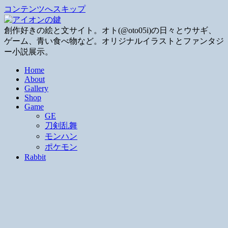
コンテンツへスキップ
創作好きの絵と文サイト。オト(@oto05i)の日々とウサギ、
ゲーム、青い食べ物など。オリジナルイラストとファンタジ
ー小説展示。
Home
About
Gallery
Shop
Game
GE
刀剣乱舞
モンハン
ポケモン
Rabbit