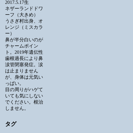
2017.5.17生
ネザーランドドワ
ーフ（大きめ）
うさぎ村出身、オ
レンジ（ミスカラ
ー）
鼻が半分白いのが
チャームポイン
ト。2019年遺伝性
歯根過長により鼻
涙管閉塞発症。涙
は止まりません
が、身体は元気い
っぱい。
目の周りがハゲて
いても気にしない
でください。根治
しません。
タグ