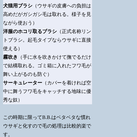
犬猫用ブラシ
（ウサギの皮膚への負担は
高めだがガシガシ毛は取れる。様子を見
ながら使おう）
洋服のホコリ取るブラシ
（正式名称リン
トブラシ。起毛タイプならウサギに直接
使える）
霧吹き
（手に水を吹きかけて撫でるだけ
で結構取れる。ゴミ箱に入れたフワ毛が
舞い上がるのも防ぐ）
サーキュレーター
（カバーを着ければ空
中に舞うフワ毛をキャッチする地味に優
秀な奴）
この時期に限ってB.B.はベタベタな慣れ
ウサギと化すので毛の処理は比較的楽で
す。