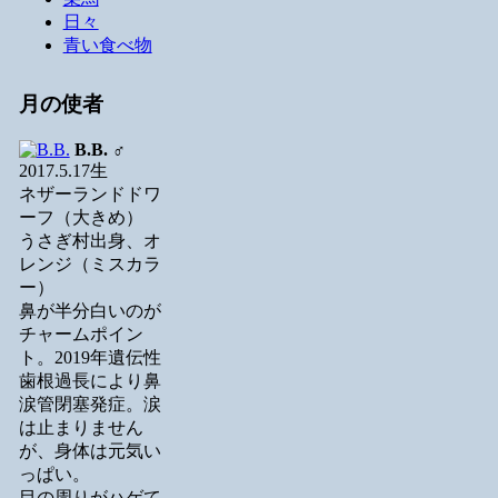
日々
青い食べ物
月の使者
B.B.
♂
2017.5.17生
ネザーランドドワ
ーフ（大きめ）
うさぎ村出身、オ
レンジ（ミスカラ
ー）
鼻が半分白いのが
チャームポイン
ト。2019年遺伝性
歯根過長により鼻
涙管閉塞発症。涙
は止まりません
が、身体は元気い
っぱい。
目の周りがハゲて