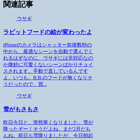
関連記事
ウサギ
ラビットフードの絵が変わったよ
iPhoneのカメラはシャッター前後数秒の
中から、最適なシーンを自動で選んでく
れるはずなのに、ウサギには非対応なの
か微妙に可愛くないシーンばかりチョイ
スされます。手動で直しているんです
よ、いつも。B.B.のフードが無くなりそ
うだったので、買...
ウサギ
雪がもさもさ
昨日今日と、突然寒くなりました。雪が
降ったぞー！そうだよね、まだ2月だも
んね。前日も雪降りましたが、今日朝起