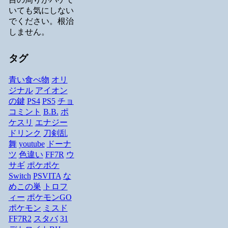
いても気にしない
でください。根治
しません。
タグ
青い食べ物
オリ
ジナル
アイオン
の鍵
PS4
PS5
チョ
コミント
B.B.
ポ
ケスリ
エナジー
ドリンク
刀剣乱
舞
youtube
ドーナ
ツ
色違い
FF7R
ウ
サギ
ポケポケ
Switch
PSVITA
な
めこの巣
トロフ
ィー
ポケモンGO
ポケモン
ミスド
FF7R2
スタバ
31