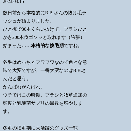
2023.03.15
数日前から本格的にB.B.さんの抜け毛ラ
ッシュが始まりました。
ひと撫で30本くらい抜けて、ブラシひと
かき200本位ゴソッと取れます（誇張）
始まった……
本格的な換毛期
ですね。
冬毛はめっちゃフワフワなので色々な意
味で大変ですが、一番大変なのはB.B.さ
んだと思う。
がんばれがんばれ。
ウチではこの時期、ブラシと牧草追加の
頻度と乳酸菌サプリの回数を増やしま
す。
冬毛の換毛期に大活躍のグッズ一覧