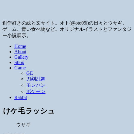
創作好きの絵と文サイト。オト(@oto05i)の日々とウサギ、
ゲーム、青い食べ物など。オリジナルイラストとファンタジ
ー小説展示。
Home
About
Gallery
Shop
Game
GE
刀剣乱舞
モンハン
ポケモン
Rabbit
けケ毛ラッシュ
ウサギ