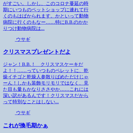
がすごい。しかし、このコロナ蔓延の時
期にいつものペットショップに連れて行
くのもはばかられます。かといって動物
病院に行くのもなー……特にB.B.のかか
りつけ動物病院は...
ウサギ
クリスマスプレゼントだよ
ジャン！B.B.！ クリスマスケーキだ
よ！！……っていつものペレットに、乾
燥イチゴと乾燥人参散りばめただけじゃ
ーん！しかも装飾モリモリではなく、見
た目も量もかなりささやか……これには
深い訳があるんです！クリスマスだから
って特別なことはしない...
ウサギ
これが換毛期かぁ