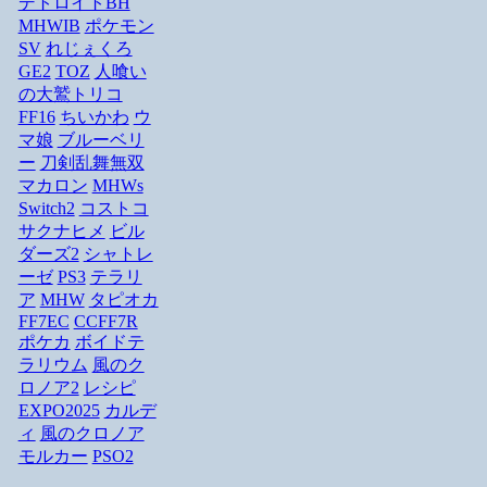
デトロイトBH
MHWIB
ポケモン
SV
れじぇくろ
GE2
TOZ
人喰い
の大鷲トリコ
FF16
ちいかわ
ウ
マ娘
ブルーベリ
ー
刀剣乱舞無双
マカロン
MHWs
Switch2
コストコ
サクナヒメ
ビル
ダーズ2
シャトレ
ーゼ
PS3
テラリ
ア
MHW
タピオカ
FF7EC
CCFF7R
ポケカ
ボイドテ
ラリウム
風のク
ロノア2
レシピ
EXPO2025
カルデ
ィ
風のクロノア
モルカー
PSO2