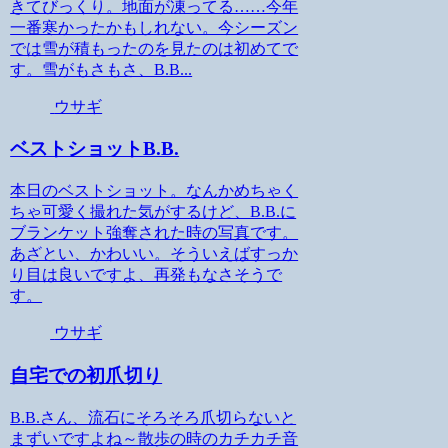
きてびっくり。地面が凍ってる……今年
一番寒かったかもしれない。今シーズン
では雪が積もったのを見たのは初めてで
す。雪がもさもさ、B.B...
ウサギ
ベストショットB.B.
本日のベストショット。なんかめちゃく
ちゃ可愛く撮れた気がするけど、B.B.に
ブランケット強奪された時の写真です。
あざとい、かわいい。そういえばすっか
り目は良いですよ、再発もなさそうで
す。
ウサギ
自宅での初爪切り
B.B.さん、流石にそろそろ爪切らないと
まずいですよね～散歩の時のカチカチ音