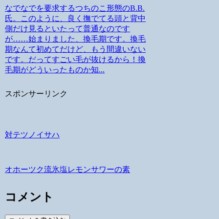
なでなでを要求するつちのこ形態のB.B.
氏。このように、良く撫でてる頭と背中
側だけ見るといたって普通なのです
が……始まりました、換毛期です。換毛
期なんて初めてだけど、もう間違いない
です。だってすごい毛が抜けるから！換
毛期がどういったものか知...
スポンサーリンク
対テツノイサハ
オホーツク流氷塩レモンサワーの素
コメント