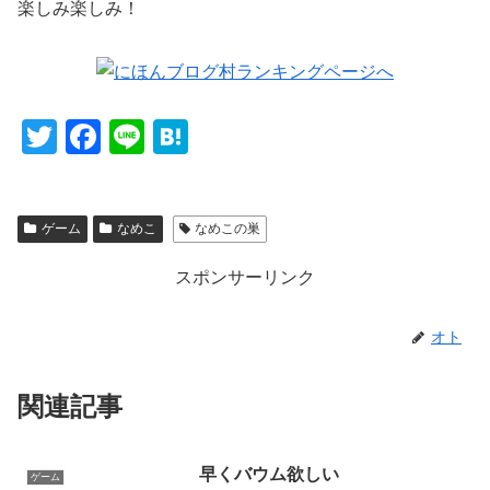
楽しみ楽しみ！
T
F
Li
H
wi
a
n
at
tt
c
e
e
ゲーム
なめこ
なめこの巣
er
e
n
b
a
スポンサーリンク
o
o
オト
k
関連記事
早くバウム欲しい
ゲーム