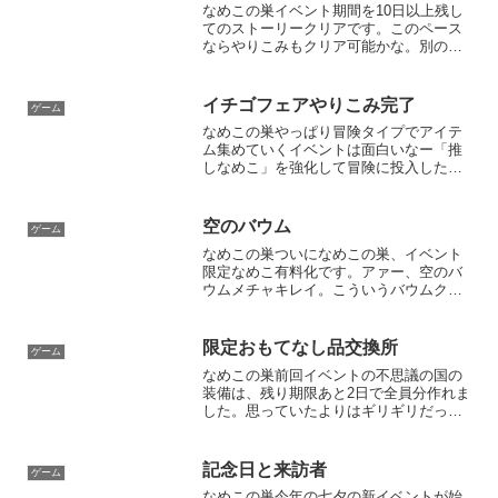
なめこの巣イベント期間を10日以上残し
てのストーリークリアです。このペース
ならやりこみもクリア可能かな。別のゲ
ームもやりたいので、なめこの方は何も
考えなくてもコンプリートしていたい。
そして早くオオカミなめことペンギンな
イチゴフェアやりこみ完了
ゲーム
めこの引き換えを……お...
なめこの巣やっぱり冒険タイプでアイテ
ム集めていくイベントは面白いなー「推
しなめこ」を強化して冒険に投入したの
で、120分コースの奥の方行きはカンペキ
クリアが可能。奥の方は大体40個くらい
イチゴを拾ってくるので、イベントクリ
空のバウム
ゲーム
アまでのノルマは大...
なめこの巣ついになめこの巣、イベント
限定なめこ有料化です。アァー、空のバ
ウムメチャキレイ。こういうバウムクー
ヘンが食べたいです。それはさておき、
なめこ自体のイベント復刻はもうなさそ
うですね。それより新なめこを続々リリ
限定おもてなし品交換所
ゲーム
ースしてもらった方が楽し...
なめこの巣前回イベントの不思議の国の
装備は、残り期限あと2日で全員分作れま
した。思っていたよりはギリギリだった
な。やはり時短チケットが使えない装備
は、休日に集中して作っておかないとダ
メだ。入れ替わりで限定おもてなし品交
記念日と来訪者
ゲーム
換所オープン！交換所は...
なめこの巣今年の七夕の新イベントが始