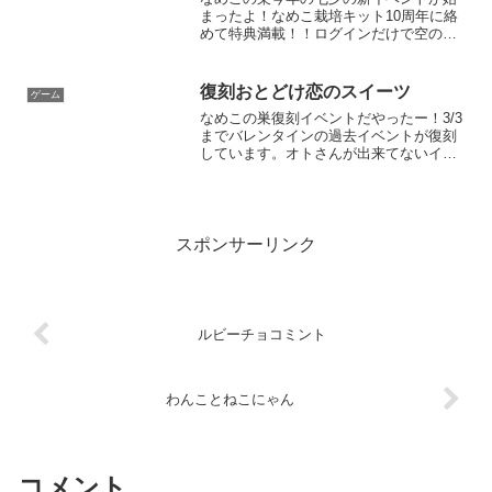
まったよ！なめこ栽培キット10周年に絡
めて特典満載！！ログインだけで空のバ
ウムやなめたまも貰えるので、忘れずロ
グインしよう。1000周年なめこ！？凄い
ヤツ来ちゃったなー。なめこはあと990年
復刻おとどけ恋のスイーツ
ゲーム
くらい生き延び...
なめこの巣復刻イベントだやったー！3/3
までバレンタインの過去イベントが復刻
しています。オトさんが出来てないイベ
ントなんだよな……今回は間に合うの
か？イベントストーリーをクリアするだ
けなら簡単。掲示板でGetできるスイーツ
注文書を200個が...
スポンサーリンク
ルビーチョコミント
わんことねこにゃん
コメント