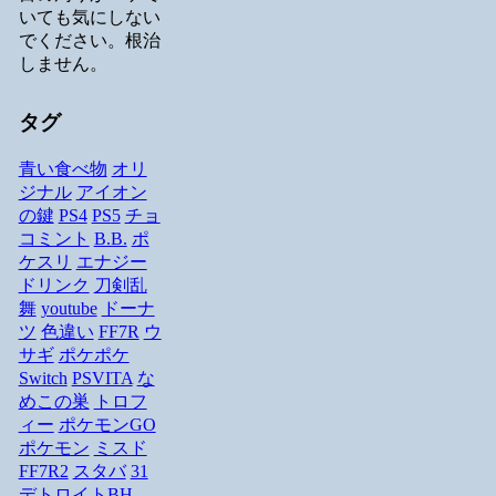
いても気にしない
でください。根治
しません。
タグ
青い食べ物
オリ
ジナル
アイオン
の鍵
PS4
PS5
チョ
コミント
B.B.
ポ
ケスリ
エナジー
ドリンク
刀剣乱
舞
youtube
ドーナ
ツ
色違い
FF7R
ウ
サギ
ポケポケ
Switch
PSVITA
な
めこの巣
トロフ
ィー
ポケモンGO
ポケモン
ミスド
FF7R2
スタバ
31
デトロイトBH