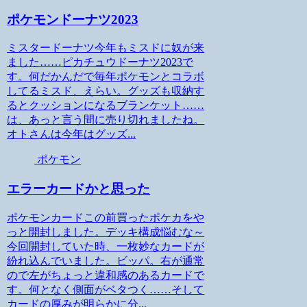
ポケモンドーナツ2023
ミスタードーナツ今年もミスドに奴が来
ました……ピカチュウドーナツ2023で
す。何だかんだで毎年ポケモンとコラボ
してるミスド、えらい。グッズも収納す
るとクッションになるブランケット……
は、あっと言う間に売り切れましたね。
オトさんは今年はグッズ...
ポケモン
エラーカードかと思った
ポケモンカードこの前買ったポケカをや
っと開封しました。デッキ構成悩むな～
今回開封していた時、一枚妙なカードが
紛れ込んでいました。ビッパ。右が通常
ので左がちょっと違和感のあるカードで
す。何となく側面がベタつく……そして
カードの厚みが明らかに分...