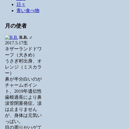
日々
青い食べ物
月の使者
B.B.
♂
2017.5.17生
ネザーランドドワ
ーフ（大きめ）
うさぎ村出身、オ
レンジ（ミスカラ
ー）
鼻が半分白いのが
チャームポイン
ト。2019年遺伝性
歯根過長により鼻
涙管閉塞発症。涙
は止まりません
が、身体は元気い
っぱい。
目の周りがハゲて