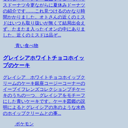
スドーナツ今更ながらに夏休みドーナツ
の紹介です……これ見つけるのかなり時
間かかりました。オトさんの近くのミス
ドはいつも取り扱いが無くて結局出会え
ず、たまたま入ったイオンの中にありま
した。近くのミスドは品ぞ...
青い食べ物
グレイシアホワイトチョコホイッ
プのケーキ
グレイシア ホワイトチョコホイップク
リームのケーキ銀座コージーコーナーの
イーブイフレンズコレクションプチケー
キのうちの一つ、グレイシアをモチーフ
にした青いケーキです。ケーキ図鑑の説
明によるとグレイシアの氷のような水色
のホイップクリームとの事...
ポケモン