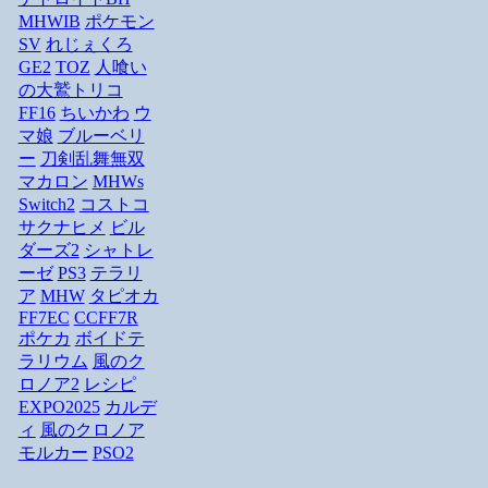
MHWIB
ポケモン
SV
れじぇくろ
GE2
TOZ
人喰い
の大鷲トリコ
FF16
ちいかわ
ウ
マ娘
ブルーベリ
ー
刀剣乱舞無双
マカロン
MHWs
Switch2
コストコ
サクナヒメ
ビル
ダーズ2
シャトレ
ーゼ
PS3
テラリ
ア
MHW
タピオカ
FF7EC
CCFF7R
ポケカ
ボイドテ
ラリウム
風のク
ロノア2
レシピ
EXPO2025
カルデ
ィ
風のクロノア
モルカー
PSO2