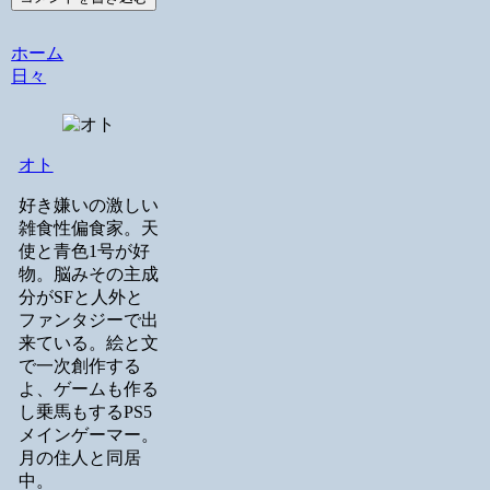
ホーム
日々
オト
好き嫌いの激しい
雑食性偏食家。天
使と青色1号が好
物。脳みその主成
分がSFと人外と
ファンタジーで出
来ている。絵と文
で一次創作する
よ、ゲームも作る
し乗馬もするPS5
メインゲーマー。
月の住人と同居
中。