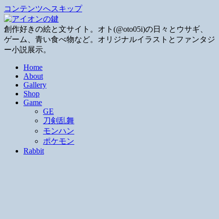
コンテンツへスキップ
創作好きの絵と文サイト。オト(@oto05i)の日々とウサギ、
ゲーム、青い食べ物など。オリジナルイラストとファンタジ
ー小説展示。
Home
About
Gallery
Shop
Game
GE
刀剣乱舞
モンハン
ポケモン
Rabbit