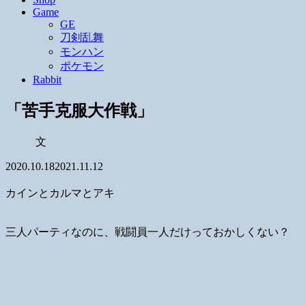
Game
GE
刀剣乱舞
モンハン
ポケモン
Rabbit
「苦手克服大作戦」
文
2020.10.18
2021.11.12
カインとカルマとアキ
三人パーティなのに、戦闘員一人だけっておかしくない？