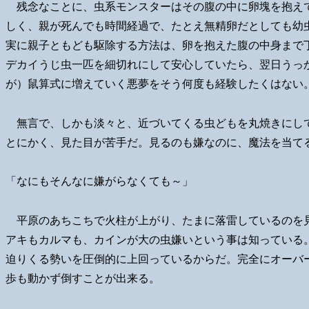
残念なことに、虫系モンスターはその腹の中に卵塊を抱え
しく、親が死んでも時間経過で、たとえ無精卵だとしても幼
実に親子ともども駆除する方法は、卵を抱えた腹の中身まで
デカイうじ虫一匹を細切れにして安心していたら、翌日うっ
が）鼠算式に増えていく悪夢をそう何度も経験したくはない
無言で、しかも淡々と、近づいてくる虫どもを丸焼きにし
とにかく、見た目が苦手だ。見るのも嫌なのに、魔法を当て
「なにもそんなに嫌がらなくても～」
平原のあちこちで火柱が上がり、たまに落雷しているのを
アキもカルマも、カインが大の虫嫌いという事は知っている
迫りくる勢いを圧倒的に上回っているからだ。完全にオーバ
歩も動かず倒すことが出来る。