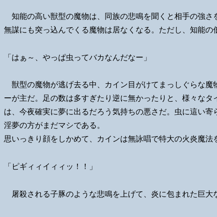
知能の高い獣型の魔物は、同族の悲鳴を聞くと相手の強さ
無謀にも突っ込んでくる魔物は居なくなる。ただし、知能の
「はぁ～、やっぱ虫ってバカなんだなー」
獣型の魔物が逃げ去る中、カイン目がけてまっしぐらな魔
ーが主だ。足の数は多すぎたり逆に無かったりと、様々なタ
は、今夜確実に夢に出るだろう気持ちの悪さだ。虫に這い寄
淫夢の方がまだマシである。
思いっきり顔をしかめて、カインは無詠唱で特大の火炎魔法
「ピギィィイィィッ！！」
屠殺される子豚のような悲鳴を上げて、炎に包まれた巨大