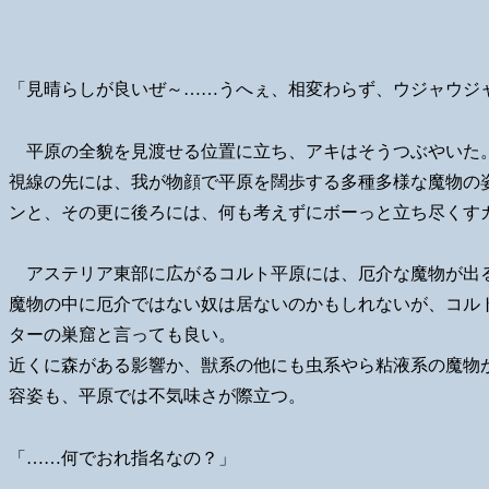
「見晴らしが良いぜ～……うへぇ、相変わらず、ウジャウジ
平原の全貌を見渡せる位置に立ち、アキはそうつぶやいた
視線の先には、我が物顔で平原を闊歩する多種多様な魔物の
ンと、その更に後ろには、何も考えずにボーっと立ち尽くす
アステリア東部に広がるコルト平原には、厄介な魔物が出
魔物の中に厄介ではない奴は居ないのかもしれないが、コル
ターの巣窟と言っても良い。
近くに森がある影響か、獣系の他にも虫系やら粘液系の魔物
容姿も、平原では不気味さが際立つ。
「……何でおれ指名なの？」