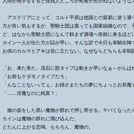
人間が相手をすると怪我人どころか死者が出かねないような
アステリアにとって、コルト平原は他国との貿易に使う通
方が良い気もするが、聖騎士団は腐っても国家組織なので、
ど、はなから聖騎士団になんて頼まず酒場へ依頼に来るほど
カイン一人が出た方が話が早い。そんな訳で今日も単騎出陣
お供のカルマとアキは役に立たない。なぜならどちらも非戦
「お、来た来た。流石に獣タイプは動きが早いなぁ～がんば
「お前もケダモノタイプだろ」
「んなことないってぇ。お姉さまたちの夢にちょっとお邪魔
「……淫魔なのに純真？」
狼の姿をした黒い魔物が群れで押し寄せる。ヤバくなった
カインは魔物の群れに飛び込んだ。
とたんに上がる悲鳴。もちろん、魔物の。