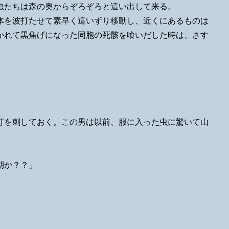
虫たちは森の奥からぞろぞろと這い出して来る。
体を波打たせて素早く這いずり移動し、近くにあるものは
かれて黒焦げになった同胞の死骸を喰いだした時は、さす
釘を刺しておく。この男は以前、服に入った虫に驚いて山
期か？？」