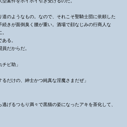
大型案件をホイホイ引き受けるのだ。
り道のようなもの。なので、それこそ聖騎士団に依頼した
手続きが面倒臭く腰が重い。酒場で顔なじみの行商人な
に。
である。
闘員だからだ。
れチビ助」
するだけの、紳士かつ純真な淫魔さまだぜ」
ら逃げるつもり満々で黒猫の姿になったアキを茶化して、