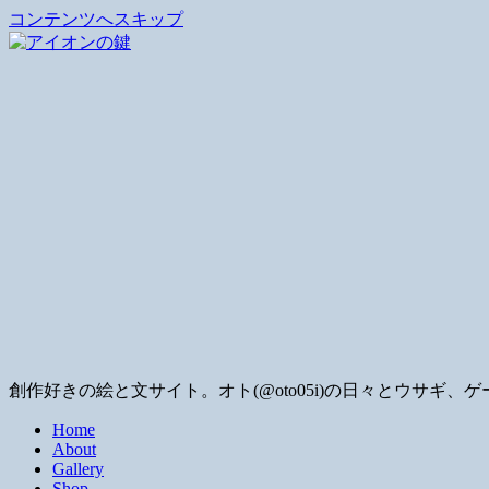
コンテンツへスキップ
創作好きの絵と文サイト。オト(@oto05i)の日々とウサ
Home
About
Gallery
Shop