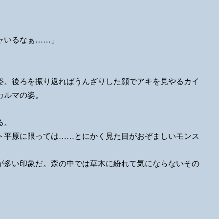
ャいるなぁ……」
。
姿。後ろを振り返ればうんざりした顔でアキを見やるカイ
カルマの姿。
る。
ト平原に限っては……とにかく見た目がおぞましいモンス
が多い印象だ。森の中では草木に紛れて気にならないその