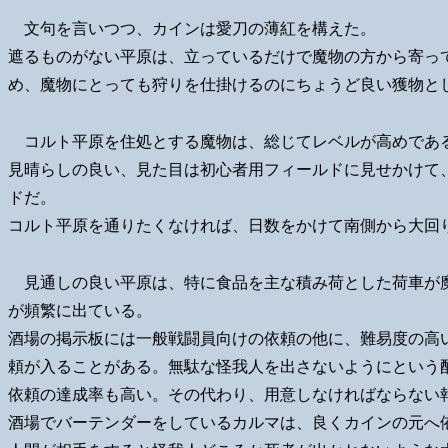
文句を言いつつ、カインは愛刀の薄紅を構えた。
遮るものがない平原は、立っているだけで魔物の方から寄っ
め、魔物にとっても狩りを仕掛けるのにちょうど良い獲物と
コルト平原を住処とする魔物は、総じてレベルが高めであ
見晴らしの良い、見た目は初心者用フィールドに見せかけて
ドだ。
コルト平原を通りたくなければ、日数をかけて南側から大回
見通しの良い平原は、特に食品を主な積み荷とした荷車が
が頻繁に出ている。
酒場の掲示板には一般戦闘員向けの依頼の他に、難易度の高
頼が入ることがある。無駄な怪我人を出さないようにという
依頼の達成率も高い。その代わり、用意しなければならない
酒場でバーテンダーをしているカルマは、良くカインの元へ