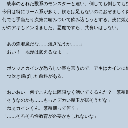
統率のとれた獣系のモンスターと違い、倒しても倒しても
今日は特にワーム系が多く、奴らは足もないのにおぞましく
何でも手当たり次第に噛みついて飲み込もうとする。炎に焼
がのアキもドン引きした。悪魔ですら、共食いはしない。
「あの森邪魔だな……焼き払うか……」
「おい！ 地形は変えるなよ！」
ボソッとカインが恐ろしい事を言うので、アキはカインに
一つ吹き飛ばした前科がある。
「おいおい、何でこんなに際限なく湧いてくるんだ？ 繁殖
「そうなのかも……もっとデカい親玉が居そうだな」
「ねぇカインくん、繁殖期って何？」
「……そろそろ性教育が必要かもしれないな」