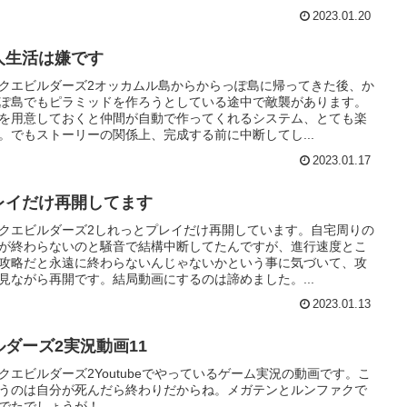
2023.01.20
人生活は嫌です
クエビルダーズ2オッカムル島からからっぽ島に帰ってきた後、か
ぽ島でもピラミッドを作ろうとしている途中で敵襲があります。
を用意しておくと仲間が自動で作ってくれるシステム、とても楽
。でもストーリーの関係上、完成する前に中断してし...
2023.01.17
レイだけ再開してます
クエビルダーズ2しれっとプレイだけ再開しています。自宅周りの
が終わらないのと騒音で結構中断してたんですが、進行速度とこ
攻略だと永遠に終わらないんじゃないかという事に気づいて、攻
見ながら再開です。結局動画にするのは諦めました。...
2023.01.13
ルダーズ2実況動画11
クエビルダーズ2Youtubeでやっているゲーム実況の動画です。こ
うのは自分が死んだら終わりだからね。メガテンとルンファクで
でたでしょうが！