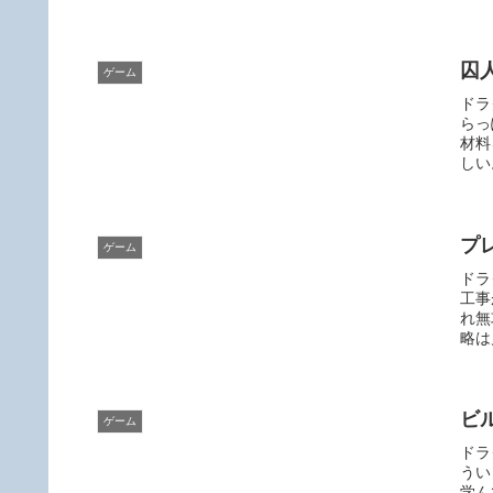
囚
ゲーム
ドラ
らっ
材料
しい
プ
ゲーム
ドラ
工事
れ無
略は
ビ
ゲーム
ドラ
うい
学ん