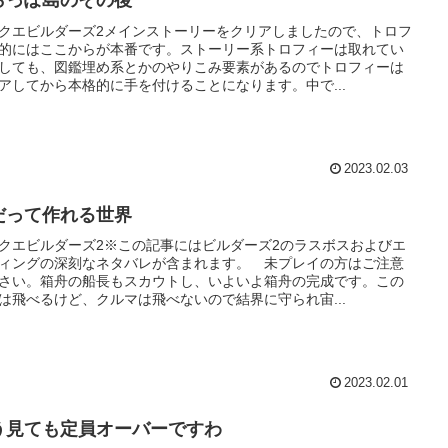
らっぽ島のその後
クエビルダーズ2メインストーリーをクリアしましたので、トロフ
的にはここからが本番です。ストーリー系トロフィーは取れてい
しても、図鑑埋め系とかのやりこみ要素があるのでトロフィーは
アしてから本格的に手を付けることになります。中で...
2023.02.03
だって作れる世界
クエビルダーズ2※この記事にはビルダーズ2のラスボスおよびエ
ィングの深刻なネタバレが含まれます。 未プレイの方はご注意
さい。箱舟の船長もスカウトし、いよいよ箱舟の完成です。この
は飛べるけど、クルマは飛べないので結界に守られ宙...
2023.02.01
う見ても定員オーバーですわ