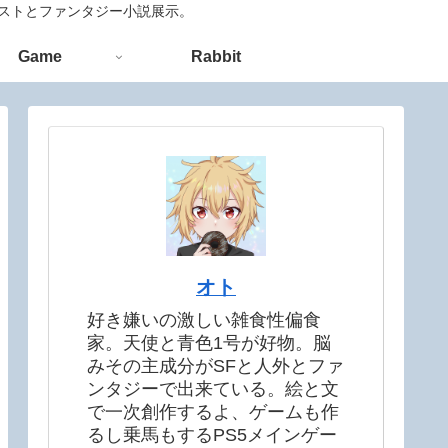
ラストとファンタジー小説展示。
Game
Rabbit
オト
好き嫌いの激しい雑食性偏食
家。天使と青色1号が好物。脳
みその主成分がSFと人外とファ
ンタジーで出来ている。絵と文
で一次創作するよ、ゲームも作
るし乗馬もするPS5メインゲー