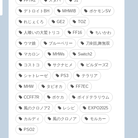
FF7R2
スタバ
31
デトロイトBH
MHWIB
ポケモンSV
れじぇくろ
GE2
TOZ
人喰いの大鷲トリコ
FF16
ちいかわ
ウマ娘
ブルーベリー
刀剣乱舞無双
マカロン
MHWs
Switch2
コストコ
サクナヒメ
ビルダーズ2
シャトレーゼ
PS3
テラリア
MHW
タピオカ
FF7EC
CCFF7R
ポケカ
ボイドテラリウム
風のクロノア2
レシピ
EXPO2025
カルディ
風のクロノア
モルカー
PSO2