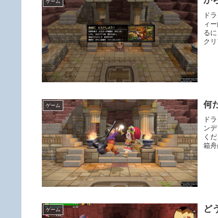
か
ゲーム
ドラ
ィー
るに
クリ
何
ゲーム
ドラ
ンデ
くだ
箱舟
ど
ゲーム