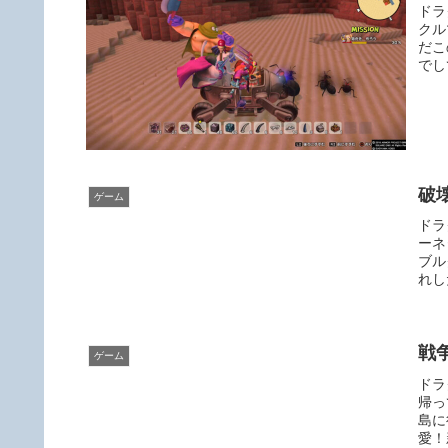
ドラ
クル
だこ
でし
破
ゲーム
ドラ
ーネ
ブル
れし
戦
ゲーム
ドラ
帰っ
島に
愛！