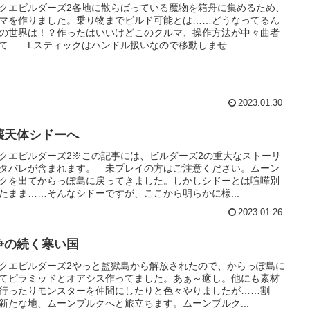
クエビルダーズ2各地に散らばっている魔物を箱舟に集めるため、
マを作りました。乗り物までビルド可能とは……どうなってるん
の世界は！？作ったはいいけどこのクルマ、操作方法が中々曲者
て……Lスティックはハンドル扱いなので移動しませ...
2023.01.30
壊天体シドーへ
クエビルダーズ2※この記事には、ビルダーズ2の重大なストーリ
タバレが含まれます。 未プレイの方はご注意ください。ムーン
クを出てからっぽ島に戻ってきました。しかしシドーとは喧嘩別
たまま……そんなシドーですが、ここから明らかに様...
2023.01.26
争の続く寒い国
クエビルダーズ2やっと監獄島から解放されたので、からっぽ島に
てピラミッドとオアシス作ってました。あぁ～癒し。他にも素材
行ったりモンスターを仲間にしたりと色々やりましたが……割
新たな地、ムーンブルクへと旅立ちます。ムーンブルク...