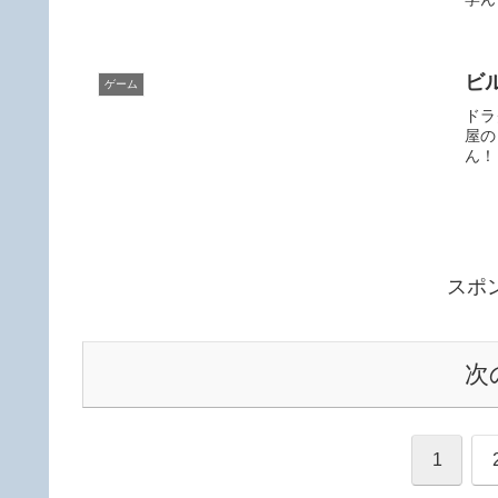
ビ
ゲーム
ドラ
屋の
ん！
スポ
次
1