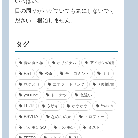
いっぱい。
目の周りがハゲていても気にしないでく
ださい。根治しません。
タグ
青い食べ物
オリジナル
アイオンの鍵
PS4
PS5
チョコミント
B.B.
ポケスリ
エナジードリンク
刀剣乱舞
youtube
ドーナツ
色違い
FF7R
ウサギ
ポケポケ
Switch
PSVITA
なめこの巣
トロフィー
ポケモンGO
ポケモン
ミスド