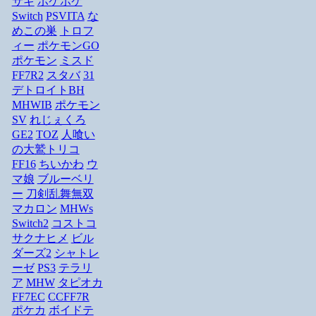
サギ
ポケポケ
Switch
PSVITA
な
めこの巣
トロフ
ィー
ポケモンGO
ポケモン
ミスド
FF7R2
スタバ
31
デトロイトBH
MHWIB
ポケモン
SV
れじぇくろ
GE2
TOZ
人喰い
の大鷲トリコ
FF16
ちいかわ
ウ
マ娘
ブルーベリ
ー
刀剣乱舞無双
マカロン
MHWs
Switch2
コストコ
サクナヒメ
ビル
ダーズ2
シャトレ
ーゼ
PS3
テラリ
ア
MHW
タピオカ
FF7EC
CCFF7R
ポケカ
ボイドテ