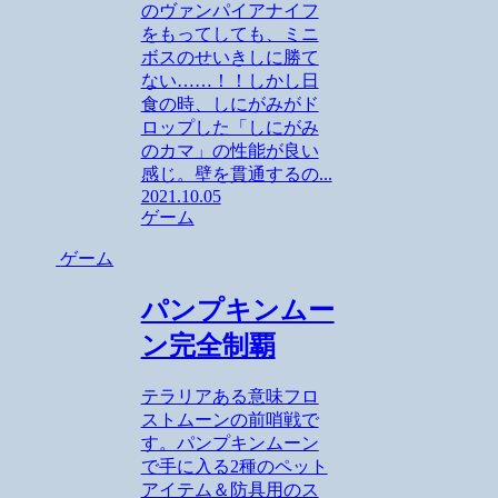
のヴァンパイアナイフ
をもってしても、ミニ
ボスのせいきしに勝て
ない……！！しかし日
食の時、しにがみがド
ロップした「しにがみ
のカマ」の性能が良い
感じ。壁を貫通するの...
2021.10.05
ゲーム
ゲーム
パンプキンムー
ン完全制覇
テラリアある意味フロ
ストムーンの前哨戦で
す。パンプキンムーン
で手に入る2種のペット
アイテム＆防具用のス