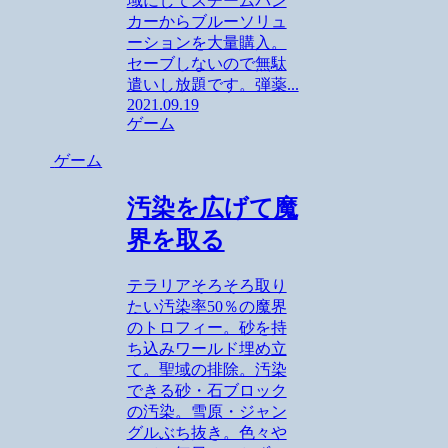
域にしてスチームパン
カーからブルーソリュ
ーションを大量購入。
セーブしないので無駄
遣いし放題です。弾薬...
2021.09.19
ゲーム
ゲーム
汚染を広げて魔
界を取る
テラリアそろそろ取り
たい汚染率50％の魔界
のトロフィー。砂を持
ち込みワールド埋め立
て。聖域の排除。汚染
できる砂・石ブロック
の汚染。雪原・ジャン
グルぶち抜き。色々や