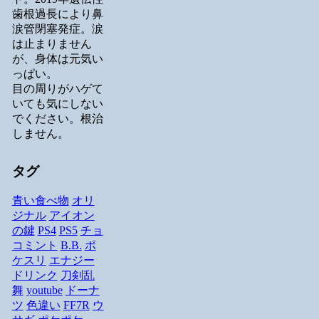
歯根過長により鼻
涙管閉塞発症。涙
は止まりません
が、身体は元気い
っぱい。
目の周りがハゲて
いても気にしない
でください。根治
しません。
タグ
青い食べ物
オリ
ジナル
アイオン
の鍵
PS4
PS5
チョ
コミント
B.B.
ポ
ケスリ
エナジー
ドリンク
刀剣乱
舞
youtube
ドーナ
ツ
色違い
FF7R
ウ