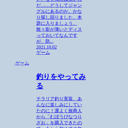
だ……どうしてジャン
グルにあるのか。かな
り探し回りました。本
題に入りましょう。
散々影が薄いとディス
っておいてなんです
が、防...
2021.10.02
ゲーム
ゲーム
釣りをやってみ
る
テラリア釣り実装、あ
んなに楽しみにしてい
たのに！運よく旅商人
から「むぼうびなつり
ざお」を購入できたの