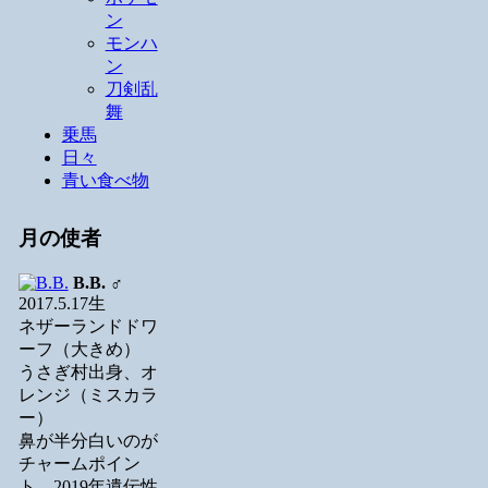
ン
モンハ
ン
刀剣乱
舞
乗馬
日々
青い食べ物
月の使者
B.B.
♂
2017.5.17生
ネザーランドドワ
ーフ（大きめ）
うさぎ村出身、オ
レンジ（ミスカラ
ー）
鼻が半分白いのが
チャームポイン
ト。2019年遺伝性