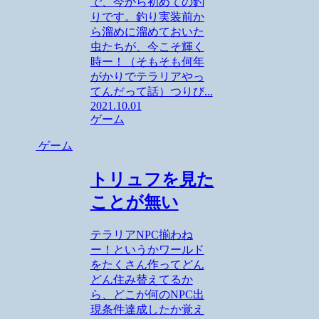
で、今から初めての釣
りです。釣り実装前か
ら溜めに溜めておいた
虫たちが、今こそ輝く
時ー！（そもそも何年
がかりでテラリアやっ
てんだって話）つりび...
2021.10.01
ゲーム
ゲーム
トリュフを見た
ことが無い
テラリアNPC揃わね
ー！というかワールド
をたくさん作ってどん
どん住み替えてるか
ら、どこが何のNPC出
現条件達成したか覚え