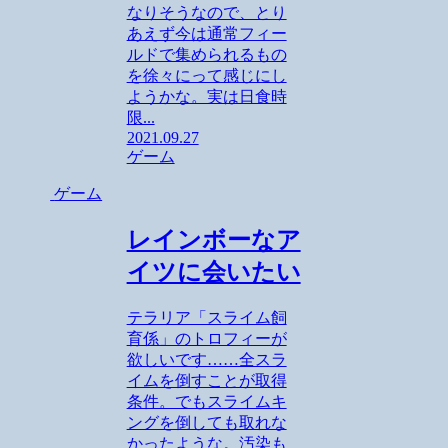
なりそうなので、とり
あえず今は通常フィー
ルドで集められるもの
を徐々にって感じにし
ようかな。実は日食時
限...
2021.09.27
ゲーム
ゲーム
レインボーなア
イツに会いたい
テラリア「スライム飼
育係」のトロフィーが
欲しいです……全スラ
イムを倒すことが取得
条件。でもスライムキ
ングを倒しても取れな
かったような。汚染も