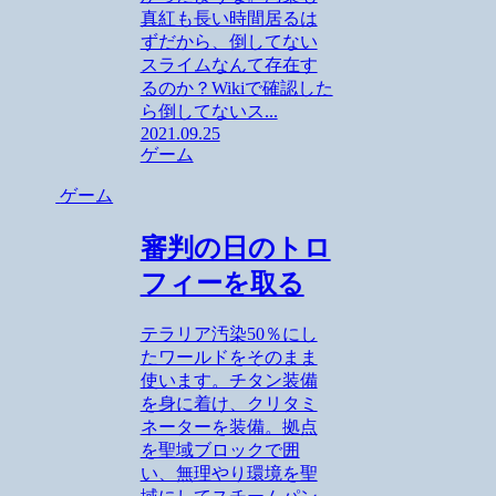
真紅も長い時間居るは
ずだから、倒してない
スライムなんて存在す
るのか？Wikiで確認した
ら倒してないス...
2021.09.25
ゲーム
ゲーム
審判の日のトロ
フィーを取る
テラリア汚染50％にし
たワールドをそのまま
使います。チタン装備
を身に着け、クリタミ
ネーターを装備。拠点
を聖域ブロックで囲
い、無理やり環境を聖