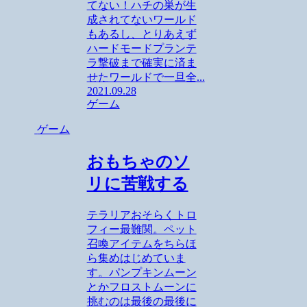
てない！ハチの巣が生
成されてないワールド
もあるし、とりあえず
ハードモードプランテ
ラ撃破まで確実に済ま
せたワールドで一旦全...
2021.09.28
ゲーム
ゲーム
おもちゃのソ
リに苦戦する
テラリアおそらくトロ
フィー最難関。ペット
召喚アイテムをちらほ
ら集めはじめていま
す。パンプキンムーン
とかフロストムーンに
挑むのは最後の最後に