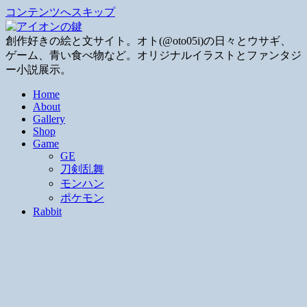
コンテンツへスキップ
創作好きの絵と文サイト。オト(@oto05i)の日々とウサギ、
ゲーム、青い食べ物など。オリジナルイラストとファンタジ
ー小説展示。
Home
About
Gallery
Shop
Game
GE
刀剣乱舞
モンハン
ポケモン
Rabbit