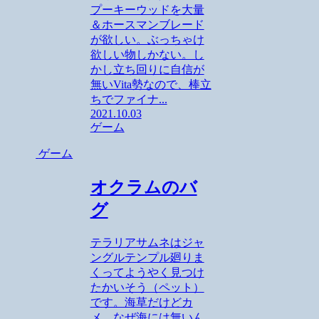
プーキーウッドを大量
＆ホースマンブレード
が欲しい。ぶっちゃけ
欲しい物しかない。し
かし立ち回りに自信が
無いVita勢なので、棒立
ちでファイナ...
2021.10.03
ゲーム
ゲーム
オクラムのバ
グ
テラリアサムネはジャ
ングルテンプル廻りま
くってようやく見つけ
たかいそう（ペット）
です。海草だけどカ
メ。なぜ海には無いん