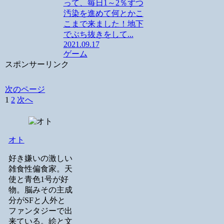
って、毎日1～2％ずつ
汚染を進めて何とかこ
こまで来ました！地下
でぶち抜きをして...
2021.09.17
ゲーム
スポンサーリンク
次のページ
1
2
次へ
オト
好き嫌いの激しい
雑食性偏食家。天
使と青色1号が好
物。脳みその主成
分がSFと人外と
ファンタジーで出
来ている。絵と文