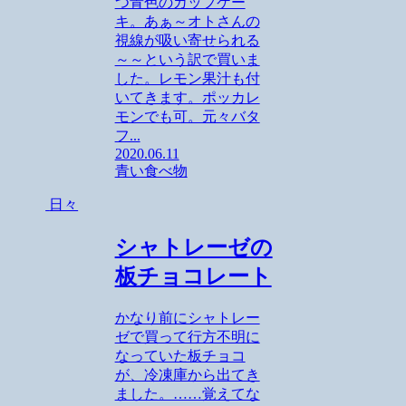
つ青色のカップケー
キ。あぁ～オトさんの
視線が吸い寄せられる
～～という訳で買いま
した。レモン果汁も付
いてきます。ポッカレ
モンでも可。元々バタ
フ...
2020.06.11
青い食べ物
日々
シャトレーゼの
板チョコレート
かなり前にシャトレー
ゼで買って行方不明に
なっていた板チョコ
が、冷凍庫から出てき
ました。……覚えてな