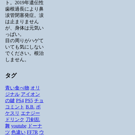
ト。2019年遺伝性
歯根過長により鼻
涙管閉塞発症。涙
は止まりません
が、身体は元気い
っぱい。
目の周りがハゲて
いても気にしない
でください。根治
しません。
タグ
青い食べ物
オリ
ジナル
アイオン
の鍵
PS4
PS5
チョ
コミント
B.B.
ポ
ケスリ
エナジー
ドリンク
刀剣乱
舞
youtube
ドーナ
ツ
色違い
FF7R
ウ