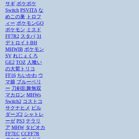
サギ
ポケポケ
Switch
PSVITA
な
めこの巣
トロフ
ィー
ポケモンGO
ポケモン
ミスド
FF7R2
スタバ
31
デトロイトBH
MHWIB
ポケモン
SV
れじぇくろ
GE2
TOZ
人喰い
の大鷲トリコ
FF16
ちいかわ
ウ
マ娘
ブルーベリ
ー
刀剣乱舞無双
マカロン
MHWs
Switch2
コストコ
サクナヒメ
ビル
ダーズ2
シャトレ
ーゼ
PS3
テラリ
ア
MHW
タピオカ
FF7EC
CCFF7R