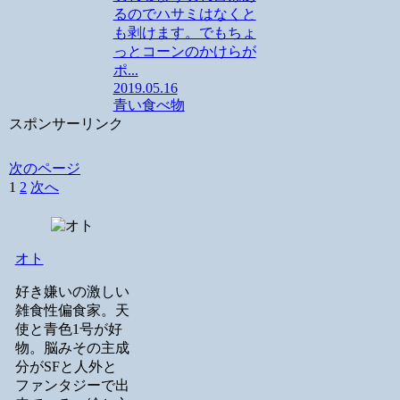
るのでハサミはなくと
も剥けます。でもちょ
っとコーンのかけらが
ポ...
2019.05.16
青い食べ物
スポンサーリンク
次のページ
1
2
次へ
オト
好き嫌いの激しい
雑食性偏食家。天
使と青色1号が好
物。脳みその主成
分がSFと人外と
ファンタジーで出