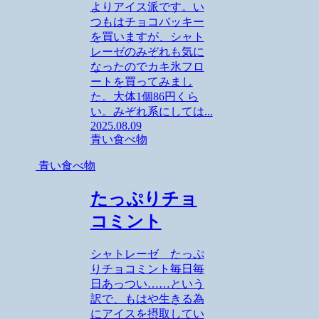
よりアイス派です。い
つもはチョコバッキー
を買いますが、シャト
レーゼのみぞれも気に
なったのでカキ氷フロ
ートを買ってみまし
た。大体1個86円くら
い。みぞれ系にしては...
2025.08.09
青い食べ物
青い食べ物
たっぷりチョ
コミント
シャトレーゼ たっぷ
りチョコミント毎日毎
日あっつい……という
訳で、もはや生きる為
にアイスを摂取してい