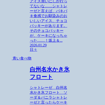
アイス買いにしか行っ
てないな……シャトレ
ーゼと言えば、バキバ
キ食感でお馴染みのお
いしいアイス、チョコ
バッキーがあります。
そのチョコバッキー
が、ケーキになっちゃ
った……！坂上＆...
2026.01.29
日々
青い食べ物
白州名水かき氷
フロート
シャトレーゼ 白州名
水かき氷フロート ソ
ーダ＆バニラシャトレ
ーゼと言ったらケーキ