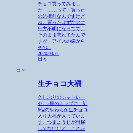
チョコ買ってみまし
た。……って、買った
の結構前なんですけど
ね。買ったはずなのに
行方不明になってて、
そのまま忘れてたんで
すが、アイスの袋から
その...
2020.03.21
日々
日々
生チョコ大福
久しぶりのシャトレー
ゼ。2段のカップに、計
6個のやわらか生チョコ
入り大福が入っていま
す。つまようじが付属
してないけど、これが