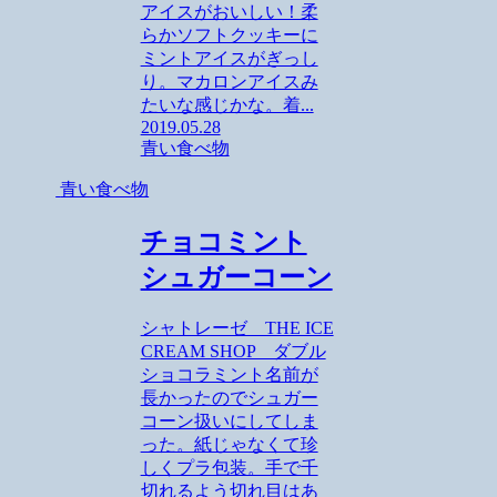
アイスがおいしい！柔
らかソフトクッキーに
ミントアイスがぎっし
り。マカロンアイスみ
たいな感じかな。着...
2019.05.28
青い食べ物
青い食べ物
チョコミント
シュガーコーン
シャトレーゼ THE ICE
CREAM SHOP ダブル
ショコラミント名前が
長かったのでシュガー
コーン扱いにしてしま
った。紙じゃなくて珍
しくプラ包装。手で千
切れるよう切れ目はあ