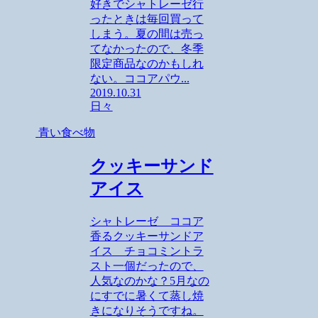
好きでシャトレーゼ行
ったときは毎回買って
しまう。夏の間は売っ
てなかったので、冬季
限定商品なのかもしれ
ない。ココアパウ...
2019.10.31
日々
青い食べ物
クッキーサンド
アイス
シャトレーゼ ココア
香るクッキーサンドア
イス チョコミントラ
スト一個だったので、
人気なのかな？5月なの
にすでに暑くて蒸し焼
きになりそうですね。