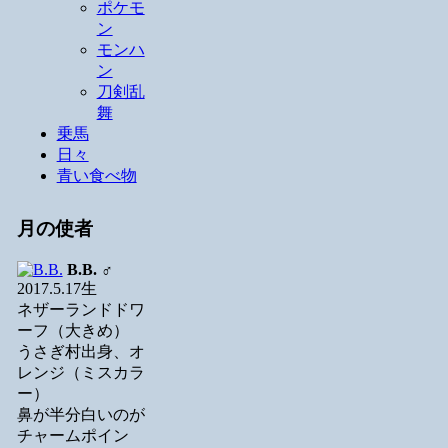
ポケモ
ン
モンハ
ン
刀剣乱
舞
乗馬
日々
青い食べ物
月の使者
B.B.
♂
2017.5.17生
ネザーランドドワ
ーフ（大きめ）
うさぎ村出身、オ
レンジ（ミスカラ
ー）
鼻が半分白いのが
チャームポイン