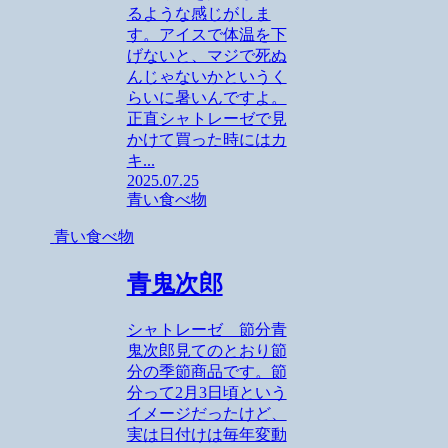
るような感じがしま
す。アイスで体温を下
げないと、マジで死ぬ
んじゃないかというく
らいに暑いんですよ。
正直シャトレーゼで見
かけて買った時にはカ
キ...
2025.07.25
青い食べ物
青い食べ物
青鬼次郎
シャトレーゼ 節分青
鬼次郎見てのとおり節
分の季節商品です。節
分って2月3日頃という
イメージだったけど、
実は日付けは毎年変動