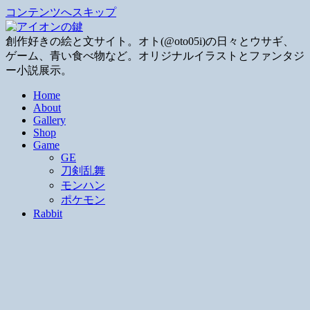
コンテンツへスキップ
創作好きの絵と文サイト。オト(@oto05i)の日々とウサギ、
ゲーム、青い食べ物など。オリジナルイラストとファンタジ
ー小説展示。
Home
About
Gallery
Shop
Game
GE
刀剣乱舞
モンハン
ポケモン
Rabbit