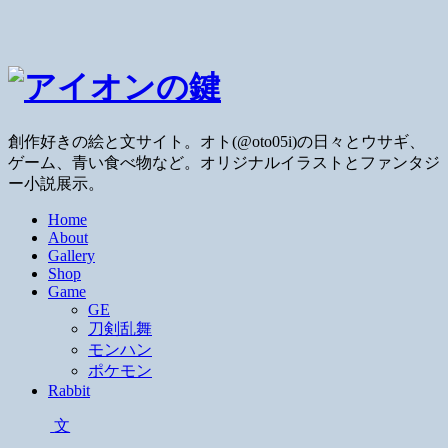
創作好きの絵と文サイト。オト(@oto05i)の日々とウサギ、
ゲーム、青い食べ物など。オリジナルイラストとファンタジ
ー小説展示。
Home
About
Gallery
Shop
Game
GE
刀剣乱舞
モンハン
ポケモン
Rabbit
文