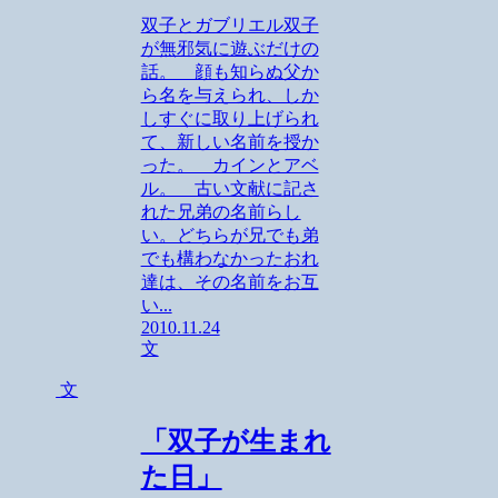
双子とガブリエル双子
が無邪気に遊ぶだけの
話。 顔も知らぬ父か
ら名を与えられ、しか
しすぐに取り上げられ
て、新しい名前を授か
った。 カインとアベ
ル。 古い文献に記さ
れた兄弟の名前らし
い。どちらが兄でも弟
でも構わなかったおれ
達は、その名前をお互
い...
2010.11.24
文
文
「双子が生まれ
た日」