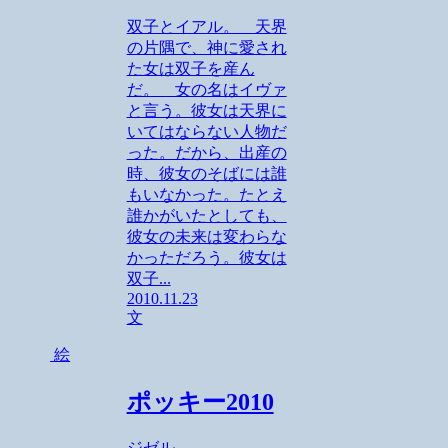
双子とイアル。 天界
の片隅で、神に愛され
た女は双子を産ん
だ。 女の名はイヴァ
と言う。彼女は天界に
いてはならない人物だ
った。だから、出産の
時、彼女のそばには誰
もいなかった。たとえ
誰かがいたとしても、
彼女の未来は変わらな
かっただろう。彼女は
双子...
2010.11.23
文
絵
ポッキー2010
ジゼル