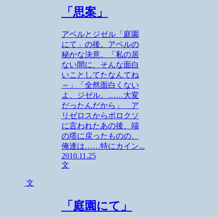
「思案」
アベルとジゼル「庭園
にて」の後。アベルの
秘かな決意。「私の居
ない間に、そんな面白
いことしてたなんてね
～」「全然面白くない
よ、ジゼル。……大変
だったんだから」 ア
リゼロスからボロクソ
に言われたあの後、端
の塔に戻ったものの、
俺達は……特にカイン...
2010.11.25
文
文
「庭園にて」