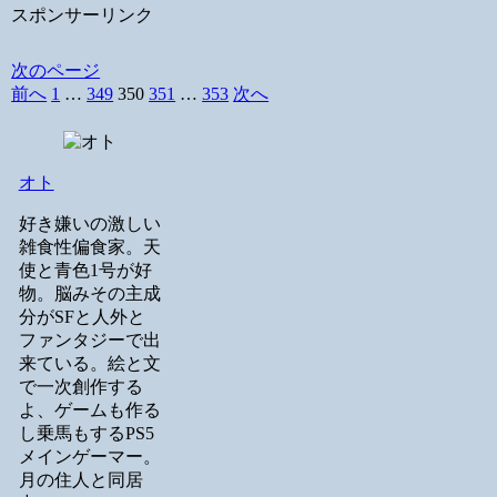
スポンサーリンク
次のページ
前へ
1
…
349
350
351
…
353
次へ
オト
好き嫌いの激しい
雑食性偏食家。天
使と青色1号が好
物。脳みその主成
分がSFと人外と
ファンタジーで出
来ている。絵と文
で一次創作する
よ、ゲームも作る
し乗馬もするPS5
メインゲーマー。
月の住人と同居