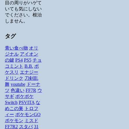
目の周りがハゲて
いても気にしない
でください。根治
しません。
タグ
青い食べ物
オリ
ジナル
アイオン
の鍵
PS4
PS5
チョ
コミント
B.B.
ポ
ケスリ
エナジー
ドリンク
刀剣乱
舞
youtube
ドーナ
ツ
色違い
FF7R
ウ
サギ
ポケポケ
Switch
PSVITA
な
めこの巣
トロフ
ィー
ポケモンGO
ポケモン
ミスド
FF7R2
スタバ
31