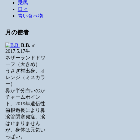
乗馬
日々
青い食べ物
月の使者
B.B.
♂
2017.5.17生
ネザーランドドワ
ーフ（大きめ）
うさぎ村出身、オ
レンジ（ミスカラ
ー）
鼻が半分白いのが
チャームポイン
ト。2019年遺伝性
歯根過長により鼻
涙管閉塞発症。涙
は止まりません
が、身体は元気い
っぱい。