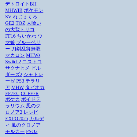
デトロイトBH
MHWIB
ポケモン
SV
れじぇくろ
GE2
TOZ
人喰い
の大鷲トリコ
FF16
ちいかわ
ウ
マ娘
ブルーベリ
ー
刀剣乱舞無双
マカロン
MHWs
Switch2
コストコ
サクナヒメ
ビル
ダーズ2
シャトレ
ーゼ
PS3
テラリ
ア
MHW
タピオカ
FF7EC
CCFF7R
ポケカ
ボイドテ
ラリウム
風のク
ロノア2
レシピ
EXPO2025
カルデ
ィ
風のクロノア
モルカー
PSO2