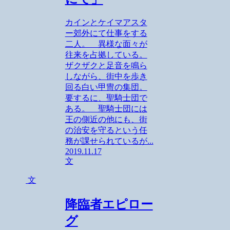
カインとケイマアスタ
ー郊外にて仕事をする
二人。 異様な面々が
往来を占拠している。
ザクザクと足音を鳴ら
しながら、街中を歩き
回る白い甲冑の集団。
要するに、聖騎士団で
ある。 聖騎士団には
王の側近の他にも、街
の治安を守るという任
務が課せられているが...
2019.11.17
文
文
降臨者エピロー
グ