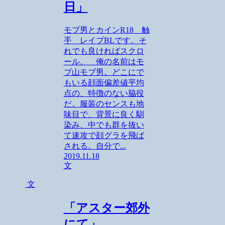
日」
モブ男とカインR18 触
手 レイプBLです。そ
れでも良ければスクロ
ール。 俺の名前はモ
ブ山モブ男。どこにで
もいる顔面偏差値平均
点の、特徴のない脇役
だ。服装のセンスも地
味目で、背景に良く馴
染み、中でも群を抜い
て速攻で顔グラを飛ば
される。自分で...
2019.11.18
文
文
「アスター郊外
にて」