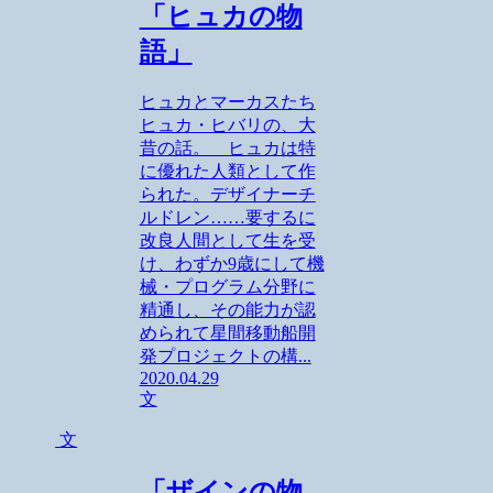
「ヒュカの物
語」
ヒュカとマーカスたち
ヒュカ・ヒバリの、大
昔の話。 ヒュカは特
に優れた人類として作
られた。デザイナーチ
ルドレン……要するに
改良人間として生を受
け、わずか9歳にして機
械・プログラム分野に
精通し、その能力が認
められて星間移動船開
発プロジェクトの構...
2020.04.29
文
文
「ザインの物