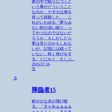
夢の中で眠りにつくと
いう事がどういうこと
なのか、ナギカは身を
持って経験した。 こ
れがいわゆる「夢もみ
ない程の深い眠り」っ
てやつなのではないだ
ろうか。もしかしたら
夢は見たのかもしれな
いが、記憶には残って
いない。軽く伸びをす
る。とにかく、久しぶ...
2016.07.16
文
文
降臨者15
鮮やかな赤が飛び散
る。「きゃあぁぁぁぁ
ぁぁっ！！」 まりあ