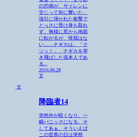
の悲鳴が、サイレンに
交じって街に響いた。
強引に弾かれた衝撃で
とっさに受け身も取れ
ず、無様に尻から地面
に転がるが、怪我はな
い……ナギカは。「ク
ソッ！」 ナギカを突
き飛ばした張本人であ
る...
2016.06.28
文
文
降臨者14
突然外が暗くなり、一
瞬パニックになる。そ
してあぁ、そういえば
この世界の日は突然