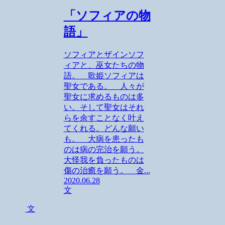
「ソフィアの物
語」
ソフィアとザインソフ
ィアと、巫女たちの物
語。 歌姫ソフィアは
聖女である。 人々が
聖女に求めるものは多
い。そして聖女はそれ
らを余すことなく叶え
てくれる。どんな願い
も。 大病を患ったも
のは病の完治を願う。
大怪我を負ったものは
傷の治癒を願う。 金...
2020.06.28
文
文