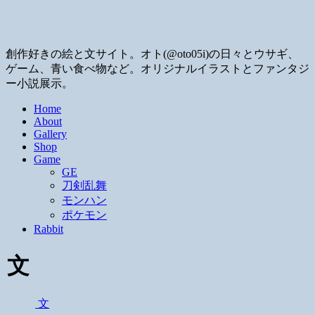
創作好きの絵と文サイト。オト(@oto05i)の日々とウサギ、
ゲーム、青い食べ物など。オリジナルイラストとファンタジ
ー小説展示。
Home
About
Gallery
Shop
Game
GE
刀剣乱舞
モンハン
ポケモン
Rabbit
文
文