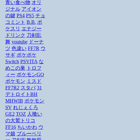
青い食べ物
オリ
ジナル
アイオン
の鍵
PS4
PS5
チョ
コミント
B.B.
ポ
ケスリ
エナジー
ドリンク
刀剣乱
舞
youtube
ドーナ
ツ
色違い
FF7R
ウ
サギ
ポケポケ
Switch
PSVITA
な
めこの巣
トロフ
ィー
ポケモンGO
ポケモン
ミスド
FF7R2
スタバ
31
デトロイトBH
MHWIB
ポケモン
SV
れじぇくろ
GE2
TOZ
人喰い
の大鷲トリコ
FF16
ちいかわ
ウ
マ娘
ブルーベリ