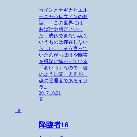
カインとナギカとエル
ーニャハロウィンのお
話。 この世界には、
おばけや幽霊といっ
た、成仏できない魂と
いうものは存在しない
らしい。 そう言って
いたのがおばけや幽霊
を極端に怖がっている
「あいつ」なので、嘘
のように聞こえるが、
魂の管理者であるイソ
ラ...
2017.10.31
文
文
降臨者16