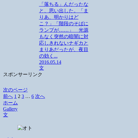
「落ちる」んだったな
と、思い出した。「ま
りあ、明かりはど
こ？」「階段のそばに
ランプが……」 光源
もなく突然の暗闇に対
応しきれないナギカと
まりあだったが、夜目
の効く...
2016.05.14
文
スポンサーリンク
次のページ
前へ
1
2
3
…
6
次へ
ホーム
Gallery
文