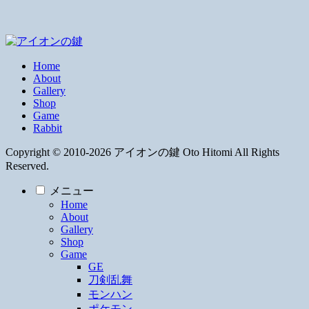
Home
About
Gallery
Shop
Game
Rabbit
Copyright © 2010-2026 アイオンの鍵 Oto Hitomi All Rights
Reserved.
メニュー
Home
About
Gallery
Shop
Game
GE
刀剣乱舞
モンハン
ポケモン