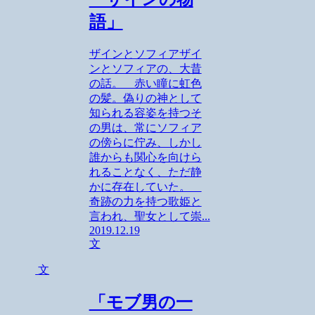
語」
ザインとソフィアザイ
ンとソフィアの、大昔
の話。 赤い瞳に虹色
の髪。偽りの神として
知られる容姿を持つそ
の男は、常にソフィア
の傍らに佇み、しかし
誰からも関心を向けら
れることなく、ただ静
かに存在していた。
奇跡の力を持つ歌姫と
言われ、聖女として崇...
2019.12.19
文
文
「モブ男の一