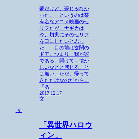
夢だけど、夢じゃなか
った。 というのは某
有名なアニメ映画のセ
リフだが、ナギカは
今、切実にそのセリフ
を口にしたいと思っ
た。 目の前は玄関の
ドア。つまり、我が家
である。開けても懐か
しいなどと感じること
は無い。ただ、帰って
きただけなのだから。
「あ...
2017.12.17
文
文
「異世界ハロウ
ィン」