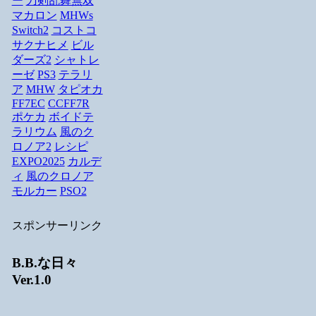
ー
刀剣乱舞無双
マカロン
MHWs
Switch2
コストコ
サクナヒメ
ビル
ダーズ2
シャトレ
ーゼ
PS3
テラリ
ア
MHW
タピオカ
FF7EC
CCFF7R
ポケカ
ボイドテ
ラリウム
風のク
ロノア2
レシピ
EXPO2025
カルデ
ィ
風のクロノア
モルカー
PSO2
スポンサーリンク
B.B.な日々
Ver.1.0