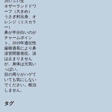
2017.5.17生
ネザーランドドワ
ーフ（大きめ）
うさぎ村出身、オ
レンジ（ミスカラ
ー）
鼻が半分白いのが
チャームポイン
ト。2019年遺伝性
歯根過長により鼻
涙管閉塞発症。涙
は止まりません
が、身体は元気い
っぱい。
目の周りがハゲて
いても気にしない
でください。根治
しません。
タグ