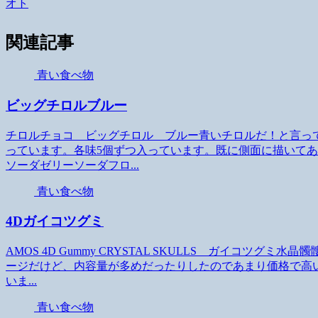
オト
関連記事
青い食べ物
ビッグチロルブルー
チロルチョコ ビッグチロル ブルー青いチロルだ！と言って
っています。各味5個ずつ入っています。既に側面に描いてあ
ソーダゼリーソーダフロ...
青い食べ物
4Dガイコツグミ
AMOS 4D Gummy CRYSTAL SKULLS ガイコツ
ージだけど、内容量が多めだったりしたのであまり価格で高
いま...
青い食べ物