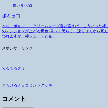
青い食べ物
ポキッコ
木村 ポキッコ クリームソーダ夏と言えば、こういった棒
のテンションが上がる青色1号～！恐らく、凍らせてから真
われますが、棒ジュースと名...
スポンサーリンク
てるてるグミ
とろけるチョコミントクッキー
コメント