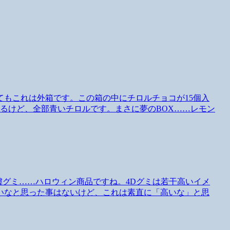
もこれは外箱です。この箱の中にチロルチョコが15個入
るけど、全部青いチロルです。まさに夢のBOX……レモン
グミ水晶髑髏グミ……ハロウィン商品ですね。4Dグミは若干高いイメ
いなと思った事はないけど、これは素直に「高いな」と思