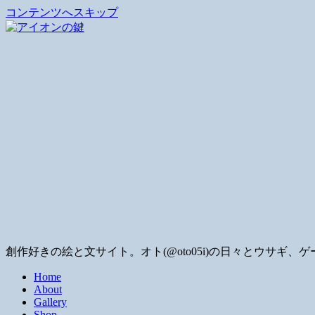
コンテンツへスキップ
創作好きの絵と文サイト。オト(@oto05i)の日々とウサ
Home
About
Gallery
Shop