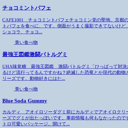
チョコミントパフェ
CAFE1001 チョコミントパフェチョコミン党の聖地、京都
トパフェを食べに、です。側面がうまく撮影できてないけど
ショコラ、チョコ...
青い食べ物
最強王図鑑激闘バトルグミ
UHA味覚糖 最強王図鑑 激闘バトルグミ「ひっぱって対
るけど流行ってるんですかね？絶滅した恐竜とか現代の動物
リーズです。動物好きにはた...
青い食べ物
Blue Soda Gummy
カルディ アオイロソーダグミ前にカルディでアオイロクリ
ーズでグミが出たっぽいです。事前情報も何もなかったので
トロ可愛いパッケージ。開けて...