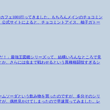
のカフェ1001行ってきました。もちろんメインのチョコミン
、公式サイトによると、チョコミントアイス、柚子ガトー
決だ！」最強王図鑑シリーズって、結構いろんなところで見
とか、さらには虫まで戦わせるという異種格闘技すぎるシ
ームソーダという飲み物を買ったのですが、多分そのシリ
すが、偶然見かけてしまったので早速買ってみました。レ