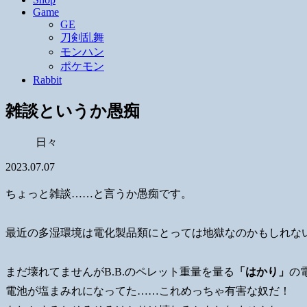
Game
GE
刀剣乱舞
モンハン
ポケモン
Rabbit
雑談というか愚痴
日々
2023.07.07
ちょっと雑談……と言うか愚痴です。
最近の多湿環境は電化製品類にとっては地獄なのかもしれな
まだ壊れてませんがB.B.のペレット重量を量る
「はかり」
の
電池が塩まみれになってた……これめっちゃ有害な奴だ！