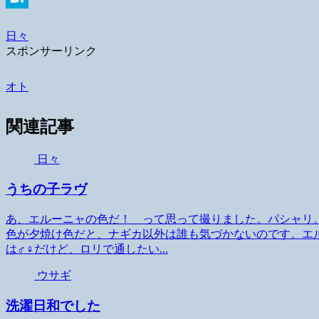
Hatena
日々
スポンサーリンク
オト
関連記事
日々
うちの子ラヴ
あ、エルーニャの色だ！ って思って撮りました。パシャリ
色が夕焼け色だと、ナギカ以外は誰も気づかないのです。エ
は♂♀だけど、ロリで通したい...
ウサギ
洗濯日和でした