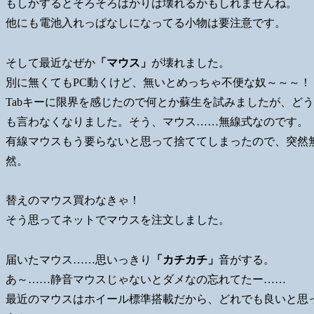
もしかするとそろそろはかりは壊れるかもしれませんね。
他にも電池入れっぱなしになってる小物は要注意です。
そして最近なぜか
「マウス」
が壊れました。
別に無くてもPC動くけど、無いとめっちゃ不便な奴～～～！
Tabキーに限界を感じたので何とか蘇生を試みましたが、ど
も言わなくなりました。そう、マウス……無線式なのです。
有線マウスもう要らないと思って捨ててしまったので、突然
然。
替えのマウス買わなきゃ！
そう思ってネットでマウスを注文しました。
届いたマウス……思いっきり
「カチカチ」
音がする。
あ～……静音マウスじゃないとダメなの忘れてたー……
最近のマウスはホイール標準搭載だから、どれでも良いと思