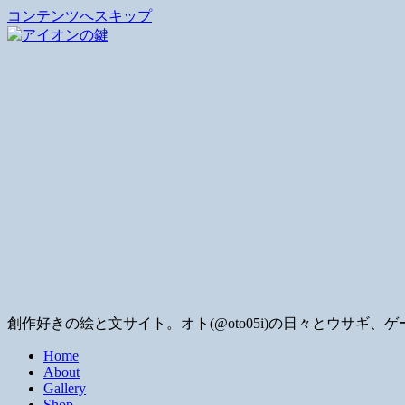
コンテンツへスキップ
創作好きの絵と文サイト。オト(@oto05i)の日々とウサ
Home
About
Gallery
Shop