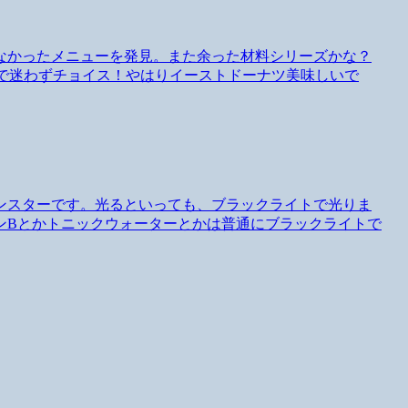
なかったメニューを発見。また余った材料シリーズかな？
ので迷わずチョイス！やはりイーストドーナツ美味しいで
ンスターです。光るといっても、ブラックライトで光りま
ンBとかトニックウォーターとかは普通にブラックライトで