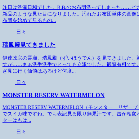
昨日は洗濯日和でした。B.B.のお布団洗ってしまった……
新品のような見た目になりました。汚れたお布団単体の画像は
布団を始めて見るもの...
日々
瑞鳳殿見てきました
伊達政宗の霊廟、瑞鳳殿（ずいほうでん）を見てきました。
すが……まぁ派手派手でとっても立派でした。観覧有料です
ざ見に行く価値はあるけど何度...
日々
MONSTER RESERV WATERMELON
MONSTER RESERV WATERMELON（モンスター 
でスイカ味ですね。でも表記見る限り無果汁です。缶が相変
ターはもは...
日々