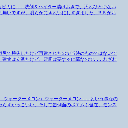
ピカピカに……洗剤＆ハイター漬けおきで、汚れひとつない
無いですが、明らかにきれいにしすぎました。B.B.がお
戦災で焼失したけど再建されたので当時のものではないで
。建物は立派だけど、霊廟は要するに墓なので……わざわ
リザーブ ウォーターメロン）ウォーターメロン……という事なの
わらずかっこいい。そして缶側面のポエムも健在。モンス