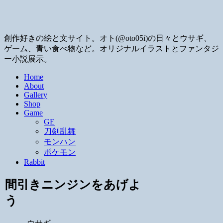
創作好きの絵と文サイト。オト(@oto05i)の日々とウサギ、
ゲーム、青い食べ物など。オリジナルイラストとファンタジ
ー小説展示。
Home
About
Gallery
Shop
Game
GE
刀剣乱舞
モンハン
ポケモン
Rabbit
間引きニンジンをあげよ
う