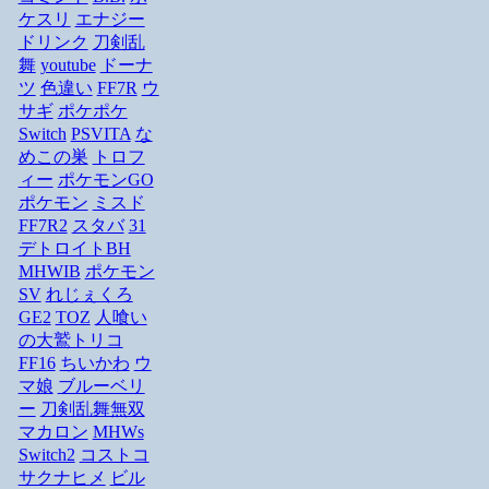
ケスリ
エナジー
ドリンク
刀剣乱
舞
youtube
ドーナ
ツ
色違い
FF7R
ウ
サギ
ポケポケ
Switch
PSVITA
な
めこの巣
トロフ
ィー
ポケモンGO
ポケモン
ミスド
FF7R2
スタバ
31
デトロイトBH
MHWIB
ポケモン
SV
れじぇくろ
GE2
TOZ
人喰い
の大鷲トリコ
FF16
ちいかわ
ウ
マ娘
ブルーベリ
ー
刀剣乱舞無双
マカロン
MHWs
Switch2
コストコ
サクナヒメ
ビル