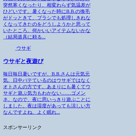
突然寒くなったり、相変わらず気温差が
ひどいです。暑くなった時にB.B.の換毛
がドッときて、ブラシでも処理しきれな
くなってきたのをどうしようかと思って
いたところ。何かいいアイテムないかな
（結局道具に頼る...
ウサギ
ウサギと夜遊び
毎日毎日暑いですが、B.B.さんは元気元
気。日中バテているのはウサギではなく
オトさんの方です。あまりにも暑くてウ
サギと遊ぶ気力もわかない……ゴメン
ネ。なので、夜に思いっきり遊ぶことに
しました。夜は湿度があっても涼しい方
なんですよね。よく眠れ...
スポンサーリンク