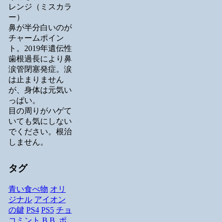
レンジ（ミスカラ
ー）
鼻が半分白いのが
チャームポイン
ト。2019年遺伝性
歯根過長により鼻
涙管閉塞発症。涙
は止まりません
が、身体は元気い
っぱい。
目の周りがハゲて
いても気にしない
でください。根治
しません。
タグ
青い食べ物
オリ
ジナル
アイオン
の鍵
PS4
PS5
チョ
コミント
B.B.
ポ