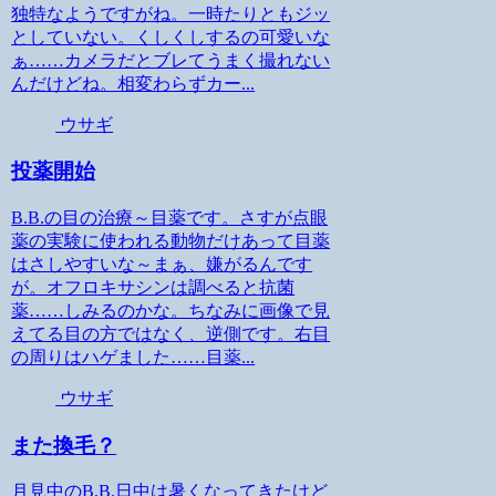
独特なようですがね。一時たりともジッ
としていない。くしくしするの可愛いな
ぁ……カメラだとブレてうまく撮れない
んだけどね。相変わらずカー...
ウサギ
投薬開始
B.B.の目の治療～目薬です。さすが点眼
薬の実験に使われる動物だけあって目薬
はさしやすいな～まぁ、嫌がるんです
が。オフロキサシンは調べると抗菌
薬……しみるのかな。ちなみに画像で見
えてる目の方ではなく、逆側です。右目
の周りはハゲました……目薬...
ウサギ
また換毛？
月見中のB.B.日中は暑くなってきたけど