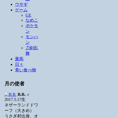
ウサギ
ゲーム
GE
なめこ
ポケモ
ン
モンハ
ン
刀剣乱
舞
乗馬
日々
青い食べ物
月の使者
B.B.
♂
2017.5.17生
ネザーランドドワ
ーフ（大きめ）
うさぎ村出身、オ