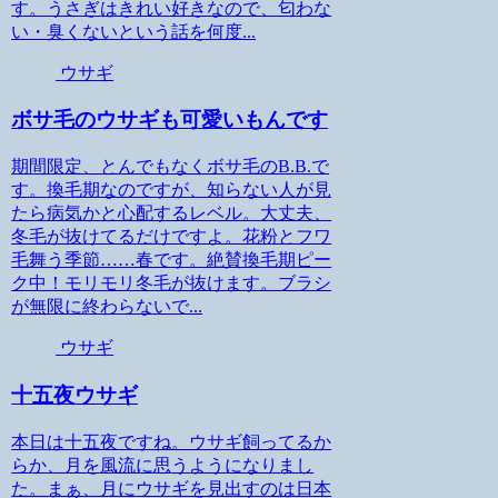
す。うさぎはきれい好きなので、匂わな
い・臭くないという話を何度...
ウサギ
ボサ毛のウサギも可愛いもんです
期間限定、とんでもなくボサ毛のB.B.で
す。換毛期なのですが、知らない人が見
たら病気かと心配するレベル。大丈夫、
冬毛が抜けてるだけですよ。花粉とフワ
毛舞う季節……春です。絶賛換毛期ピー
ク中！モリモリ冬毛が抜けます。ブラシ
が無限に終わらないで...
ウサギ
十五夜ウサギ
本日は十五夜ですね。ウサギ飼ってるか
らか、月を風流に思うようになりまし
た。まぁ、月にウサギを見出すのは日本