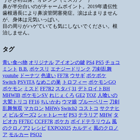
鼻が半分白いのがチャームポイント。2019年遺伝性
歯根過長により鼻涙管閉塞発症。涙は止まりません
が、身体は元気いっぱい。
目の周りがハゲていても気にしないでください。根
治しません。
タグ
青い食べ物
オリジナル
アイオンの鍵
PS4
PS5
チョコ
ミント
B.B.
ポケスリ
エナジードリンク
刀剣乱舞
youtube
ドーナツ
色違い
FF7R
ウサギ
ポケポケ
Switch
PSVITA
なめこの巣
トロフィー
ポケモンGO
ポケモン
ミスド
FF7R2
スタバ
31
デトロイトBH
MHWIB
ポケモンSV
れじぇくろ
GE2
TOZ
人喰いの
大鷲トリコ
FF16
ちいかわ
ウマ娘
ブルーベリー
刀剣
乱舞無双
マカロン
MHWs
Switch2
コストコ
サクナヒ
メ
ビルダーズ2
シャトレーゼ
PS3
テラリア
MHW
タ
ピオカ
FF7EC
CCFF7R
ポケカ
ボイドテラリウム
風
のクロノア2
レシピ
EXPO2025
カルディ
風のクロノ
ア
モルカー
PSO2