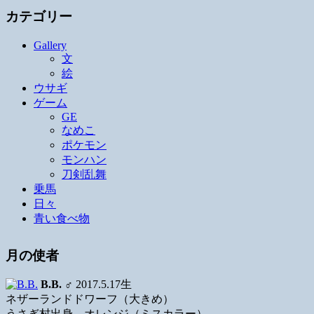
カテゴリー
Gallery
文
絵
ウサギ
ゲーム
GE
なめこ
ポケモン
モンハン
刀剣乱舞
乗馬
日々
青い食べ物
月の使者
B.B.
♂ 2017.5.17生
ネザーランドドワーフ（大きめ）
うさぎ村出身、オレンジ（ミスカラー）