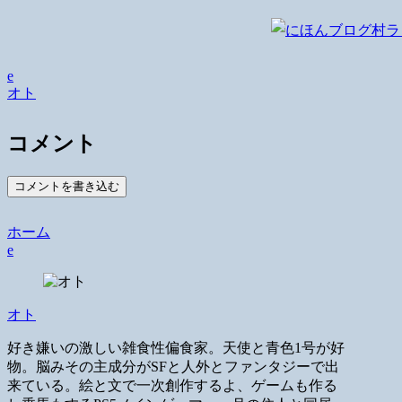
e
オト
コメント
コメントを書き込む
ホーム
e
オト
好き嫌いの激しい雑食性偏食家。天使と青色1号が好
物。脳みその主成分がSFと人外とファンタジーで出
来ている。絵と文で一次創作するよ、ゲームも作る