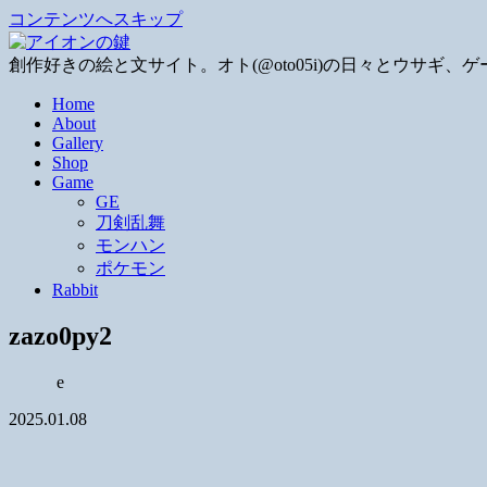
コンテンツへスキップ
創作好きの絵と文サイト。オト(@oto05i)の日々とウサ
Home
About
Gallery
Shop
Game
GE
刀剣乱舞
モンハン
ポケモン
Rabbit
zazo0py2
e
2025.01.08