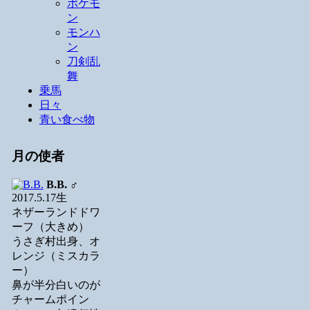
ポケモ
ン
モンハ
ン
刀剣乱
舞
乗馬
日々
青い食べ物
月の使者
B.B.
♂
2017.5.17生
ネザーランドドワ
ーフ（大きめ）
うさぎ村出身、オ
レンジ（ミスカラ
ー）
鼻が半分白いのが
チャームポイン