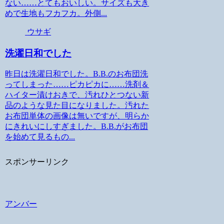
ない……とてもおいしい。サイズも大き
めで生地もフカフカ。外側...
ウサギ
洗濯日和でした
昨日は洗濯日和でした。B.B.のお布団洗
ってしまった……ピカピカに……洗剤＆
ハイター漬けおきで、汚れひとつない新
品のような見た目になりました。汚れた
お布団単体の画像は無いですが、明らか
にきれいにしすぎました。B.B.がお布団
を始めて見るもの...
スポンサーリンク
アンバー