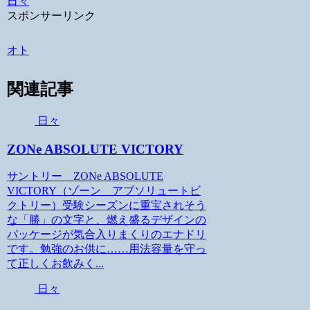
日々
スポンサーリンク
オト
関連記事
日々
ZONe ABSOLUTE VICTORY
サントリー ZONe ABSOLUTE
VICTORY（ゾーン アブソリュートビ
クトリー）受験シーズンに重宝されそう
な「勝」の文字と、燃え盛るデザインの
パッケージが気合入りまくりのエナドリ
です。勉強のお供に……用法容量を守っ
て正しくお飲みく...
日々