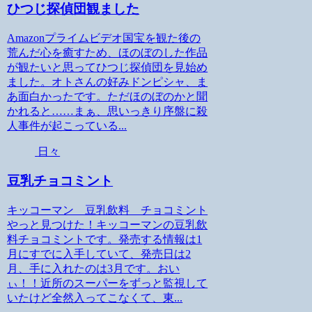
ひつじ探偵団観ました
Amazonプライムビデオ国宝を観た後の
荒んだ心を癒すため、ほのぼのした作品
が観たいと思ってひつじ探偵団を見始め
ました。オトさんの好みドンピシャ、ま
あ面白かったです。ただほのぼのかと聞
かれると……まぁ、思いっきり序盤に殺
人事件が起こっている...
日々
豆乳チョコミント
キッコーマン 豆乳飲料 チョコミント
やっと見つけた！キッコーマンの豆乳飲
料チョコミントです。発売する情報は1
月にすでに入手していて、発売日は2
月、手に入れたのは3月です。おい
ぃ！！近所のスーパーをずっと監視して
いたけど全然入ってこなくて、東...