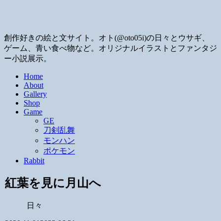
創作好きの絵と文サイト。オト(@oto05i)の日々とウサギ、
ゲーム、青い食べ物など。オリジナルイラストとファンタジ
ー小説展示。
Home
About
Gallery
Shop
Game
GE
刀剣乱舞
モンハン
ポケモン
Rabbit
紅葉を見に月山へ
日々