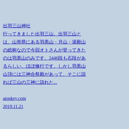
出羽三山神社
行ってきました出羽三山。出羽三山と
は、山形県にある羽黒山・月山・湯殿山
の総称なので今回オトさんが登ってきた
のは羽黒山のみです。2446段も石段があ
るらしい、ほぼ修行です。しかし羽黒山
山頂には三神合祭殿があって、そこに詣
れば三山の三神に詣れた...
aionkey.com
2019.11.21