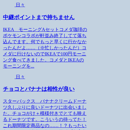
日々
中継ポイントまで持ちません
IKEA モーニングAセットコメダ珈琲の
ポケモンコラボが軒並み終了してて落ち
込んでます。何でもっと早くに行かなか
ったんだよ……（※忙しかったんだ）コ
メダに行けないのでIKEAで100円モーニ
ング食べてきました。コメダとIKEAの
モーニングを...
日々
チョコとバナナは相性が良い
スターバックス バナナクリームドーナ
ツ久しぶりに良いドーナツに出会いまし
た。チョコがけ＋模様付きでとても映え
るドーナツです。こういうの待ってた！
これ期間限定商品なの……！？もったい