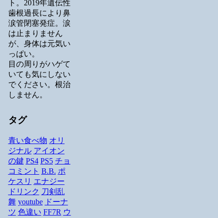
ト。2019年遺伝性
歯根過長により鼻
涙管閉塞発症。涙
は止まりません
が、身体は元気い
っぱい。
目の周りがハゲて
いても気にしない
でください。根治
しません。
タグ
青い食べ物
オリ
ジナル
アイオン
の鍵
PS4
PS5
チョ
コミント
B.B.
ポ
ケスリ
エナジー
ドリンク
刀剣乱
舞
youtube
ドーナ
ツ
色違い
FF7R
ウ