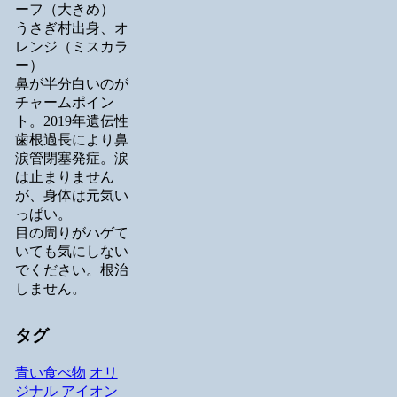
ーフ（大きめ）
うさぎ村出身、オ
レンジ（ミスカラ
ー）
鼻が半分白いのが
チャームポイン
ト。2019年遺伝性
歯根過長により鼻
涙管閉塞発症。涙
は止まりません
が、身体は元気い
っぱい。
目の周りがハゲて
いても気にしない
でください。根治
しません。
タグ
青い食べ物
オリ
ジナル
アイオン