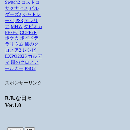
Switch2
コストコ
サクナヒメ
ビル
ダーズ2
シャトレ
ーゼ
PS3
テラリ
ア
MHW
タピオカ
FF7EC
CCFF7R
ポケカ
ボイドテ
ラリウム
風のク
ロノア2
レシピ
EXPO2025
カルデ
ィ
風のクロノア
モルカー
PSO2
スポンサーリンク
B.B.な日々
Ver.1.0