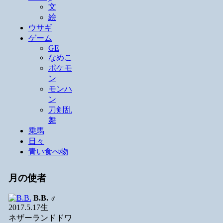
文
絵
ウサギ
ゲーム
GE
なめこ
ポケモ
ン
モンハ
ン
刀剣乱
舞
乗馬
日々
青い食べ物
月の使者
B.B.
♂
2017.5.17生
ネザーランドドワ