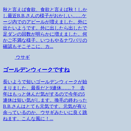
秋と言えば食欲、食欲と言えば秋！しか
し最近B.B.さんの様子がおかしい……ケ
ージ内でのアピールが増えました。外に
出たいようです。外に出したら出したで
足ダンの回数が明らかに増えました。何
かご不満な様子。いつもやるナワバリの
確認もそこそこに、カ...
ウサギ
ゴールデンウィークですね
長いようで短いゴールデンウィークが始
まりました。最長だと9連休……？ 去
年はもっと休んだ気がするので今年の5
連休は短い気がします。換毛の終わった
B.B.さんはとても元気です。元気が有り
余っているのか、ウサギみたいに良く跳
ねます。こんな風に！...