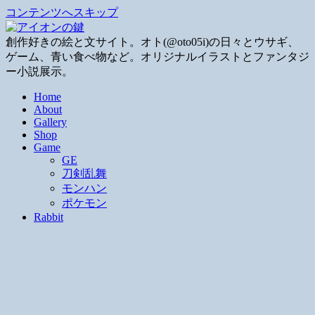
コンテンツへスキップ
創作好きの絵と文サイト。オト(@oto05i)の日々とウサギ、
ゲーム、青い食べ物など。オリジナルイラストとファンタジ
ー小説展示。
Home
About
Gallery
Shop
Game
GE
刀剣乱舞
モンハン
ポケモン
Rabbit