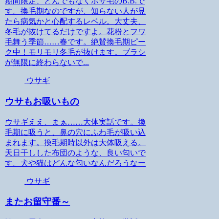
期間限定、とんでもなくボサ毛のB.B.で
す。換毛期なのですが、知らない人が見
たら病気かと心配するレベル。大丈夫、
冬毛が抜けてるだけですよ。花粉とフワ
毛舞う季節……春です。絶賛換毛期ピー
ク中！モリモリ冬毛が抜けます。ブラシ
が無限に終わらないで...
ウサギ
ウサもお吸いもの
ウサギええ、まぁ……大体実話です。換
毛期に吸うと、鼻の穴にふわ毛が吸い込
まれます。換毛期時以外は大体吸える。
天日干しした布団のような、良い匂いで
す。犬や猫はどんな匂いなんだろうなー
ウサギ
またお留守番～