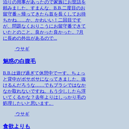
泊りの用事があったので家族にお世話を
頼みました。すまんな、B.B.二度目のお
留守番～帰ってきたら首を長くしてお待
ちかね……か、かわいい！二回目です
が、問題なくおりこうにお留守番できて
いたとのこと。良かった良かった。7月
に長めの外出があるので...
ウサギ
魅惑の白腹毛
B.B.は遊び過ぎて休憩中でーす。ちょっ
と背中がボサボサになってきました。抜
けるんだろうな……でもブラシではなか
なか取れないですね。もう少ししたら浮
いてくるかな？去年よりはしっかり毛の
処理したいと思います。
ウサギ
食欲よりも