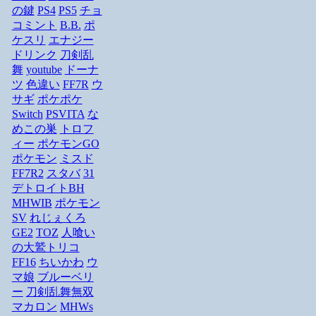
の鍵
PS4
PS5
チョ
コミント
B.B.
ポ
ケスリ
エナジー
ドリンク
刀剣乱
舞
youtube
ドーナ
ツ
色違い
FF7R
ウ
サギ
ポケポケ
Switch
PSVITA
な
めこの巣
トロフ
ィー
ポケモンGO
ポケモン
ミスド
FF7R2
スタバ
31
デトロイトBH
MHWIB
ポケモン
SV
れじぇくろ
GE2
TOZ
人喰い
の大鷲トリコ
FF16
ちいかわ
ウ
マ娘
ブルーベリ
ー
刀剣乱舞無双
マカロン
MHWs