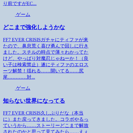
り前ですがEC...
ゲーム
どこまで強化しようかな
FF7 EVER CRISISガチャにティファが来
たので、鼻息荒く喜び勇んで回しに行き
ました。スチルの時点で薄々わかってた
けど、やっぱり対魔忍じゃねーか！（良
い子は検索禁止）遂にティファのエロス
ーツ解禁！揺れる……開いてる……尻
尾…………対...
ゲーム
知らない世界になってる
FF7 EVER CRISIS久しぶりだな（本当
に）また戻ってきました。コラボやるっ
ていうから……ストーリーどこまで解放
されたのかと思って見てみたら……えぇ