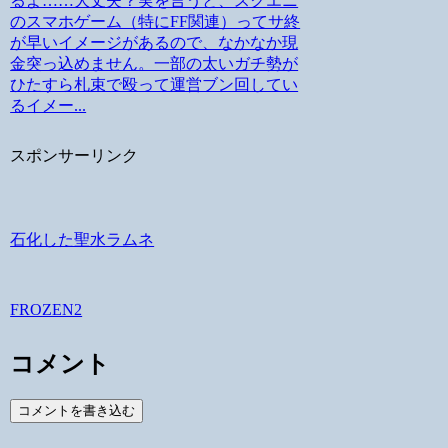
るよ……大丈夫？実を言うと、スクエニ
のスマホゲーム（特にFF関連）ってサ終
が早いイメージがあるので、なかなか現
金突っ込めません。一部の太いガチ勢が
ひたすら札束で殴って運営ブン回してい
るイメー...
スポンサーリンク
石化した聖水ラムネ
FROZEN2
コメント
コメントを書き込む