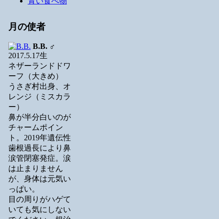
青い食べ物
月の使者
B.B.
♂
2017.5.17生
ネザーランドドワ
ーフ（大きめ）
うさぎ村出身、オ
レンジ（ミスカラ
ー）
鼻が半分白いのが
チャームポイン
ト。2019年遺伝性
歯根過長により鼻
涙管閉塞発症。涙
は止まりません
が、身体は元気い
っぱい。
目の周りがハゲて
いても気にしない