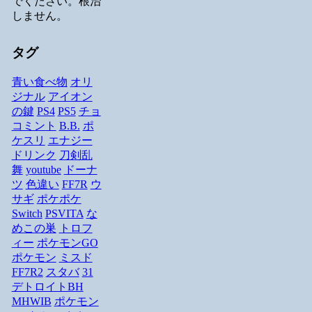
でください。根治
しません。
タグ
青い食べ物
オリ
ジナル
アイオン
の鍵
PS4
PS5
チョ
コミント
B.B.
ポ
ケスリ
エナジー
ドリンク
刀剣乱
舞
youtube
ドーナ
ツ
色違い
FF7R
ウ
サギ
ポケポケ
Switch
PSVITA
な
めこの巣
トロフ
ィー
ポケモンGO
ポケモン
ミスド
FF7R2
スタバ
31
デトロイトBH
MHWIB
ポケモン