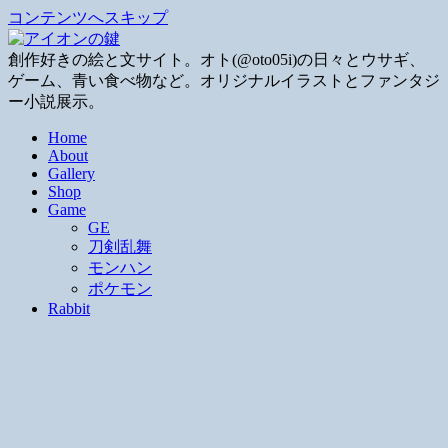
コンテンツへスキップ
創作好きの絵と文サイト。オト(@oto05i)の日々とウサギ、
ゲーム、青い食べ物など。オリジナルイラストとファンタジ
ー小説展示。
Home
About
Gallery
Shop
Game
GE
刀剣乱舞
モンハン
ポケモン
Rabbit