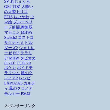
SV
れじぇくろ
GE2
TOZ
人喰い
の大鷲トリコ
FF16
ちいかわ
ウ
マ娘
ブルーベリ
ー
刀剣乱舞無双
マカロン
MHWs
Switch2
コストコ
サクナヒメ
ビル
ダーズ2
シャトレ
ーゼ
PS3
テラリ
ア
MHW
タピオカ
FF7EC
CCFF7R
ポケカ
ボイドテ
ラリウム
風のク
ロノア2
レシピ
EXPO2025
カルデ
ィ
風のクロノア
モルカー
PSO2
スポンサーリンク