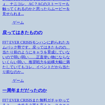
ぇ、ナニコレ、AC？ACのストーリーも
触ってくれるのかと思ったらムービーを
見せられま...
ゲーム
戻ってはきたものの
FF7 EVER CRISISモンハンに釣られたカ
ムバック勢です。戻ってはきたものの、
当たり前のようにキャラを育成していな
いので弱い弱い……正直使い物にならな
いくらい弱い。推奨戦力を結構大幅に満
たしていてもコレ。イベントだから当た
り前なのか...
ゲーム
一周年まだだったのか
FF7 EVER CRISISまた無料ガチャやって