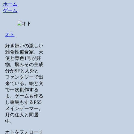
ホーム
ゲーム
オト
好き嫌いの激しい
雑食性偏食家。天
使と青色1号が好
物。脳みその主成
分がSFと人外と
ファンタジーで出
来ている。絵と文
で一次創作する
よ、ゲームも作る
し乗馬もするPS5
メインゲーマー。
月の住人と同居
中。
オトをフォローす