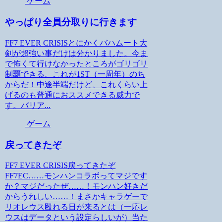
ゲーム
やっぱり全員分取りに行きます
FF7 EVER CRISISとにかくバハムート大
剣が超強い事だけは分かりました。今ま
で怖くて行けなかったところがゴリゴリ
制覇できる。これが1ST（一周年）のち
からだ！中途半端だけど、これくらい上
げるのも普通におススメできる威力で
す。バリア...
ゲーム
戻ってきたぞ
FF7 EVER CRISIS戻ってきたぞ
FF7EC……モンハンコラボってマジです
か？マジだったぜ……！モンハン好きだ
からうれしい……！まさかキャラゲーで
リオレウス殴れる日が来るとは（一応レ
ウスはデータという設定らしいが）当た