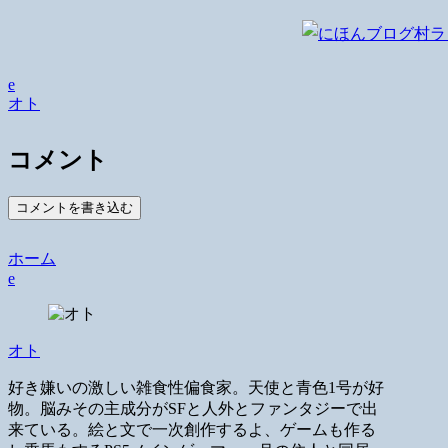
e
オト
コメント
コメントを書き込む
ホーム
e
オト
好き嫌いの激しい雑食性偏食家。天使と青色1号が好
物。脳みその主成分がSFと人外とファンタジーで出
来ている。絵と文で一次創作するよ、ゲームも作る