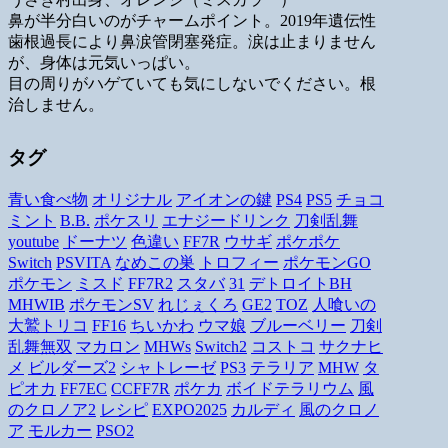
鼻が半分白いのがチャームポイント。2019年遺伝性
歯根過長により鼻涙管閉塞発症。涙は止まりません
が、身体は元気いっぱい。
目の周りがハゲていても気にしないでください。根
治しません。
タグ
青い食べ物
オリジナル
アイオンの鍵
PS4
PS5
チョコ
ミント
B.B.
ポケスリ
エナジードリンク
刀剣乱舞
youtube
ドーナツ
色違い
FF7R
ウサギ
ポケポケ
Switch
PSVITA
なめこの巣
トロフィー
ポケモンGO
ポケモン
ミスド
FF7R2
スタバ
31
デトロイトBH
MHWIB
ポケモンSV
れじぇくろ
GE2
TOZ
人喰いの
大鷲トリコ
FF16
ちいかわ
ウマ娘
ブルーベリー
刀剣
乱舞無双
マカロン
MHWs
Switch2
コストコ
サクナヒ
メ
ビルダーズ2
シャトレーゼ
PS3
テラリア
MHW
タ
ピオカ
FF7EC
CCFF7R
ポケカ
ボイドテラリウム
風
のクロノア2
レシピ
EXPO2025
カルディ
風のクロノ
ア
モルカー
PSO2