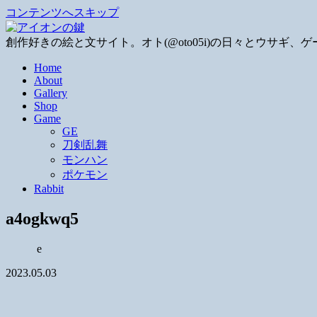
コンテンツへスキップ
創作好きの絵と文サイト。オト(@oto05i)の日々とウサ
Home
About
Gallery
Shop
Game
GE
刀剣乱舞
モンハン
ポケモン
Rabbit
a4ogkwq5
e
2023.05.03