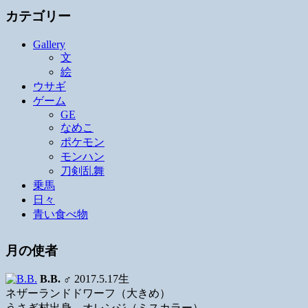
カテゴリー
Gallery
文
絵
ウサギ
ゲーム
GE
なめこ
ポケモン
モンハン
刀剣乱舞
乗馬
日々
青い食べ物
月の使者
B.B.
♂ 2017.5.17生
ネザーランドドワーフ（大きめ）
うさぎ村出身、オレンジ（ミスカラー）