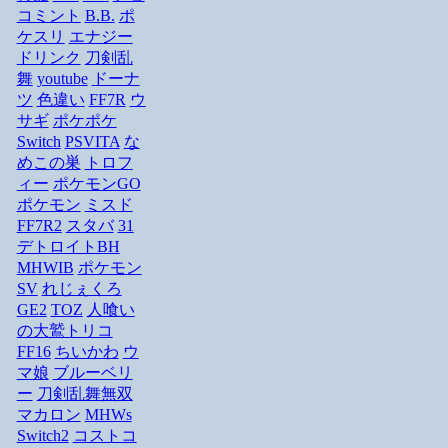
コミント
B.B.
ポ
ケスリ
エナジー
ドリンク
刀剣乱
舞
youtube
ドーナ
ツ
色違い
FF7R
ウ
サギ
ポケポケ
Switch
PSVITA
な
めこの巣
トロフ
ィー
ポケモンGO
ポケモン
ミスド
FF7R2
スタバ
31
デトロイトBH
MHWIB
ポケモン
SV
れじぇくろ
GE2
TOZ
人喰い
の大鷲トリコ
FF16
ちいかわ
ウ
マ娘
ブルーベリ
ー
刀剣乱舞無双
マカロン
MHWs
Switch2
コストコ