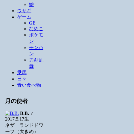
絵
ウサギ
ゲーム
GE
なめこ
ポケモ
ン
モンハ
ン
刀剣乱
舞
乗馬
日々
青い食べ物
月の使者
B.B.
♂
2017.5.17生
ネザーランドドワ
ーフ（大きめ）