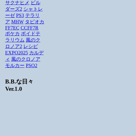
サクナヒメ
ビル
ダーズ2
シャトレ
ーゼ
PS3
テラリ
ア
MHW
タピオカ
FF7EC
CCFF7R
ポケカ
ボイドテ
ラリウム
風のク
ロノア2
レシピ
EXPO2025
カルデ
ィ
風のクロノア
モルカー
PSO2
B.B.な日々
Ver.1.0