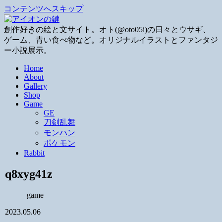
コンテンツへスキップ
創作好きの絵と文サイト。オト(@oto05i)の日々とウサギ、
ゲーム、青い食べ物など。オリジナルイラストとファンタジ
ー小説展示。
Home
About
Gallery
Shop
Game
GE
刀剣乱舞
モンハン
ポケモン
Rabbit
q8xyg41z
game
2023.05.06