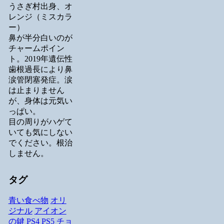
うさぎ村出身、オ
レンジ（ミスカラ
ー）
鼻が半分白いのが
チャームポイン
ト。2019年遺伝性
歯根過長により鼻
涙管閉塞発症。涙
は止まりません
が、身体は元気い
っぱい。
目の周りがハゲて
いても気にしない
でください。根治
しません。
タグ
青い食べ物
オリ
ジナル
アイオン
の鍵
PS4
PS5
チョ