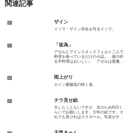
関連記事
ザイン
絵
イソラ・ザイン存在を司るイソラ。
「徒為」
文
アゼルとアインスタックフェルト二人で
料理を食べているだけの小話。 彼の作
る手料理はおいしい。 アゼルは悪魔に
なっても、人間だった頃の名残で味覚だ
けはヒトのそれに近い。おいしい、美味
しい、おいしく、感じられる。 出され
雨上がり
絵
たのは質素な野菜の塩スー...
カイン紫陽花の咲く道。
チラ見せ絵
絵
大したことないですが、念のためR15く
らいでお願いします。少年の絵です。そ
れでも良ければスクロール。乳首がチラ
ッと見えるくらいですが、念のためのワ
ンクッション。カインお腹ツルペタなの
で淫紋描きたくなる。オマケの壁尻。こ
天気きゅん