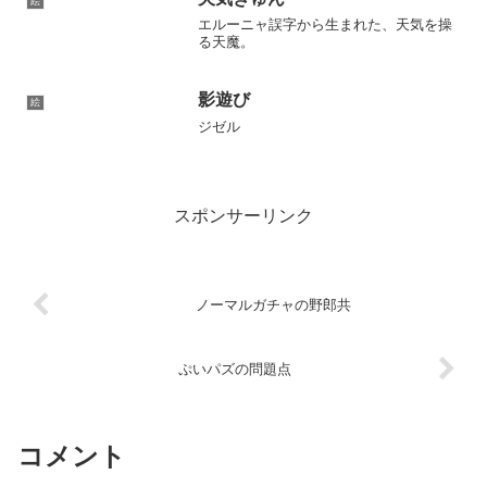
絵
の後、無事食い散らかさ...
エルーニャ誤字から生まれた、天気を操
る天魔。
影遊び
絵
ジゼル
スポンサーリンク
ノーマルガチャの野郎共
ぷいパズの問題点
コメント