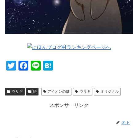
T
F
Li
H
wi
a
n
at
tt
c
e
e
ウサギ
絵
アイオンの鍵
ウサギ
オリジナル
er
e
n
b
a
スポンサーリンク
o
o
オト
k