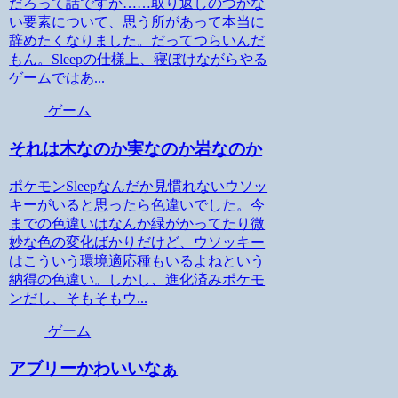
だろって話ですが……取り返しのつかな
い要素について、思う所があって本当に
辞めたくなりました。だってつらいんだ
もん。Sleepの仕様上、寝ぼけながらやる
ゲームではあ...
ゲーム
それは木なのか実なのか岩なのか
ポケモンSleepなんだか見慣れないウソッ
キーがいると思ったら色違いでした。今
までの色違いはなんか緑がかってたり微
妙な色の変化ばかりだけど、ウソッキー
はこういう環境適応種もいるよねという
納得の色違い。しかし、進化済みポケモ
ンだし、そもそもウ...
ゲーム
アブリーかわいいなぁ