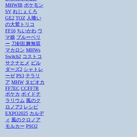
MHWIB
ポケモン
SV
れじぇくろ
GE2
TOZ
人喰い
の大鷲トリコ
FF16
ちいかわ
ウ
マ娘
ブルーベリ
ー
刀剣乱舞無双
マカロン
MHWs
Switch2
コストコ
サクナヒメ
ビル
ダーズ2
シャトレ
ーゼ
PS3
テラリ
ア
MHW
タピオカ
FF7EC
CCFF7R
ポケカ
ボイドテ
ラリウム
風のク
ロノア2
レシピ
EXPO2025
カルデ
ィ
風のクロノア
モルカー
PSO2