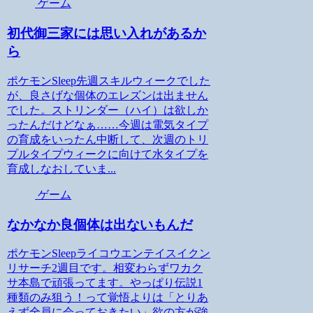
ゲーム
初代御三家には思い入れがあるか
ら
ポケモンSleep先週スキルウィークでした
が、良さげな個体のエレズンは出ません
でした。ストリンダー（ハイ）は欲しか
ったんだけどなぁ……今週は電気タイプ
の育成をいったん中断して、次週のトリ
プルタイプウィークに向けて水タイプを
育成しなおしていま...
ゲーム
なかなか良個体は出ないもんだ
ポケモンSleepライコウエンテイスイクン
リサーチ2週目です。相変わらずワカク
サ本島で頑張ってます。やっぱり伝説1
種類のみ狙う！って覚悟よりは「とりあ
えず全員に会っておきたい」欲の方が強