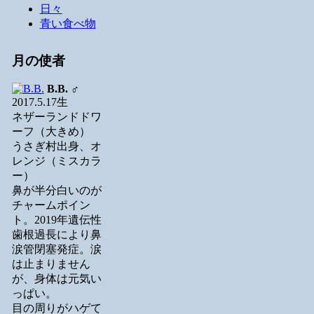
日々
青い食べ物
月の使者
B.B.
♂
2017.5.17生
ネザーランドドワ
ーフ（大きめ）
うさぎ村出身、オ
レンジ（ミスカラ
ー）
鼻が半分白いのが
チャームポイン
ト。2019年遺伝性
歯根過長により鼻
涙管閉塞発症。涙
は止まりません
が、身体は元気い
っぱい。
目の周りがハゲて