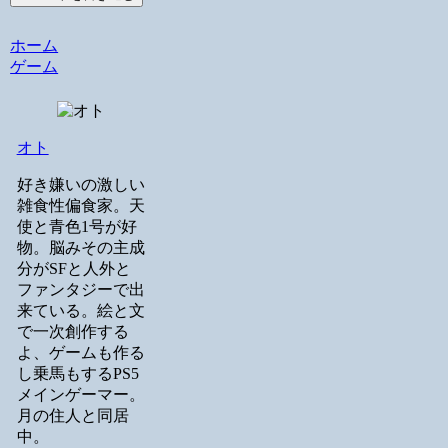
ホーム
ゲーム
オト
好き嫌いの激しい
雑食性偏食家。天
使と青色1号が好
物。脳みその主成
分がSFと人外と
ファンタジーで出
来ている。絵と文
で一次創作する
よ、ゲームも作る
し乗馬もするPS5
メインゲーマー。
月の住人と同居
中。