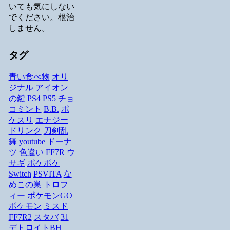
いても気にしない
でください。根治
しません。
タグ
青い食べ物
オリ
ジナル
アイオン
の鍵
PS4
PS5
チョ
コミント
B.B.
ポ
ケスリ
エナジー
ドリンク
刀剣乱
舞
youtube
ドーナ
ツ
色違い
FF7R
ウ
サギ
ポケポケ
Switch
PSVITA
な
めこの巣
トロフ
ィー
ポケモンGO
ポケモン
ミスド
FF7R2
スタバ
31
デトロイトBH