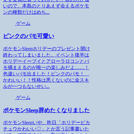
いので、本島のとりあえず会えるポケモ
ンの種類だけはめち...
ゲーム
ピンクのパモ可愛い
ポケモンSleepホリデーのプレゼント開け
終わってしまいました。イベント後半は
ホリデーイーブイとアローラロコンとパ
モ捕まえるのが唯一の楽しみだよ……！
色違いパモ出ました！ピンクのパモ！
かわいい！！性格は悪くないのに金スキ
ルが一つもないせい...
ゲーム
ポケモンSleep辞めたくなりました
ポケモンSleepいや、昨日「ホリデーピカ
チュウかわいい♡」とか言う記事書いた