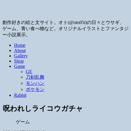
創作好きの絵と文サイト。オト(@oto05i)の日々とウサギ、
ゲーム、青い食べ物など。オリジナルイラストとファンタジ
ー小説展示。
Home
About
Gallery
Shop
Game
GE
刀剣乱舞
モンハン
ポケモン
Rabbit
呪われしライコウガチャ
ゲーム