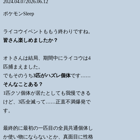
2024.04.07
2026.06.12
ポケモンSleep
ライコウイベントももう終わりですね。
皆さん楽しめましたか？
オトさんは結局、期間中にライコウは4
匹捕まえました。
でもそのうち
3匹がハズレ個体
です……
そんなことある？
1匹クソ個体が居たとしても我慢できる
けど、3匹全滅って……正直不満爆発で
す。
最終的に最初の一匹目の全員共通個体し
か使い物にならないとか、真面目に性格