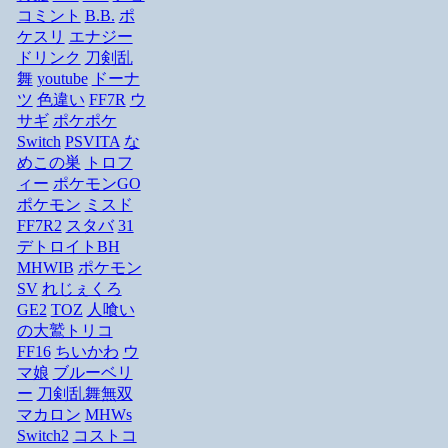
コミント
B.B.
ポ
ケスリ
エナジー
ドリンク
刀剣乱
舞
youtube
ドーナ
ツ
色違い
FF7R
ウ
サギ
ポケポケ
Switch
PSVITA
な
めこの巣
トロフ
ィー
ポケモンGO
ポケモン
ミスド
FF7R2
スタバ
31
デトロイトBH
MHWIB
ポケモン
SV
れじぇくろ
GE2
TOZ
人喰い
の大鷲トリコ
FF16
ちいかわ
ウ
マ娘
ブルーベリ
ー
刀剣乱舞無双
マカロン
MHWs
Switch2
コストコ