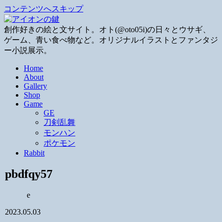
コンテンツへスキップ
創作好きの絵と文サイト。オト(@oto05i)の日々とウサギ、
ゲーム、青い食べ物など。オリジナルイラストとファンタジ
ー小説展示。
Home
About
Gallery
Shop
Game
GE
刀剣乱舞
モンハン
ポケモン
Rabbit
pbdfqy57
e
2023.05.03