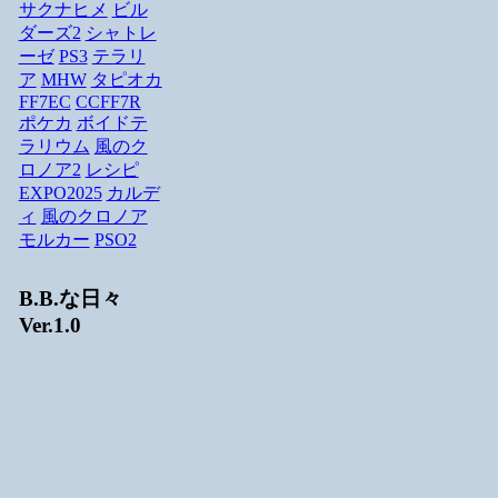
サクナヒメ
ビル
ダーズ2
シャトレ
ーゼ
PS3
テラリ
ア
MHW
タピオカ
FF7EC
CCFF7R
ポケカ
ボイドテ
ラリウム
風のク
ロノア2
レシピ
EXPO2025
カルデ
ィ
風のクロノア
モルカー
PSO2
B.B.な日々
Ver.1.0