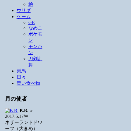
絵
ウサギ
ゲーム
GE
なめこ
ポケモ
ン
モンハ
ン
刀剣乱
舞
乗馬
日々
青い食べ物
月の使者
B.B.
♂
2017.5.17生
ネザーランドドワ
ーフ（大きめ）