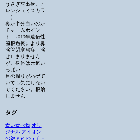
うさぎ村出身、オ
レンジ（ミスカラ
ー）
鼻が半分白いのが
チャームポイン
ト。2019年遺伝性
歯根過長により鼻
涙管閉塞発症。涙
は止まりません
が、身体は元気い
っぱい。
目の周りがハゲて
いても気にしない
でください。根治
しません。
タグ
青い食べ物
オリ
ジナル
アイオン
の鍵
PS4
PS5
チョ