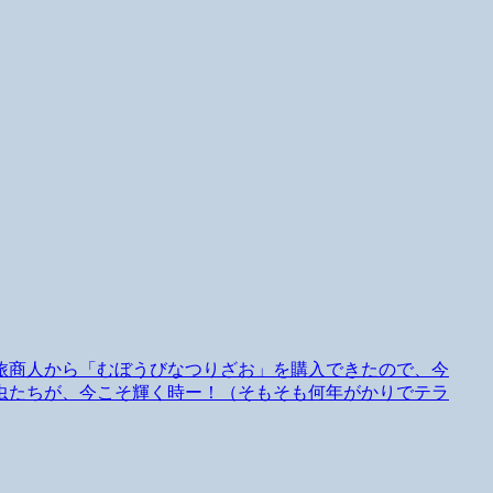
旅商人から「むぼうびなつりざお」を購入できたので、今
虫たちが、今こそ輝く時ー！（そもそも何年がかりでテラ