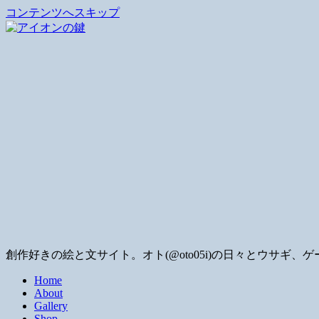
コンテンツへスキップ
創作好きの絵と文サイト。オト(@oto05i)の日々とウサ
Home
About
Gallery
Shop