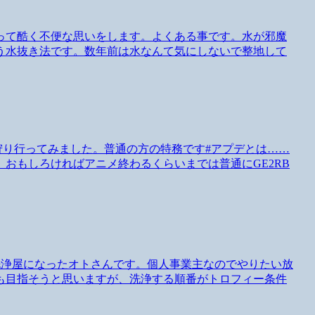
って酷く不便な思いをします。よくある事です。水が邪魔
う水抜き法です。数年前は水なんて気にしないで整地して
ので一狩り行ってみました。普通の方の特務です#アプデとは……
おもしろければアニメ終わるくらいまでは普通にGE2RB
NGの高圧洗浄屋になったオトさんです。個人事業主なのでやりたい放
も目指そうと思いますが、洗浄する順番がトロフィー条件