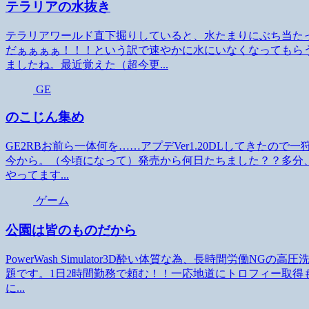
テラリアの水抜き
テラリアワールド直下掘りしていると、水たまりにぶち当た
だぁぁぁぁ！！！という訳で速やかに水にいなくなってもら
ましたね。最近覚えた（超今更...
GE
のこじん集め
GE2RBお前ら一体何を……アプデVer1.20DLしてきた
今から。（今頃になって）発売から何日たちました？？多分、
やってます...
ゲーム
公園は皆のものだから
PowerWash Simulator3D酔い体質な為、長時間労働
題です。1日2時間勤務で頼む！！一応地道にトロフィー取得
に...