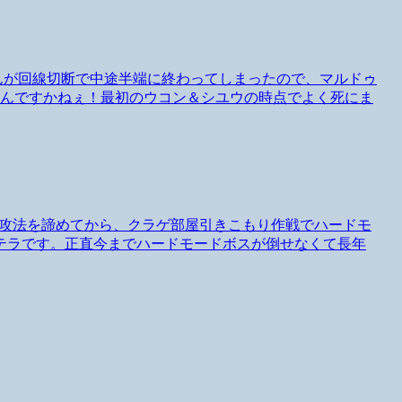
さんが回線切断で中途半端に終わってしまったので、マルドゥ
なんですかねぇ！最初のウコン＆シユウの時点でよく死にま
正攻法を諦めてから、クラゲ部屋引きこもり作戦でハードモ
テラです。正直今までハードモードボスが倒せなくて長年