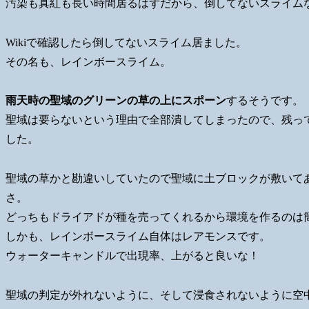
汚染も真紅も長い時間居るはずだから、倒してないスライム
Wikiで確認したら倒してないスライム居ました。
その名も、レインボースライム。
雨天時の聖域のグリーンの草の上にスポーン
するそうです。
聖域は要らないという理由で全部潰してしまったので、残っ
した。
聖域の草かと勘違いしていたので聖域に土ブロックが敷いて
さ。
どっちもドライアドが種を売ってくれるから環境を作るのは
しかも、レインボースライム自体はレアモンスです。
ウォーターキャンドルで出現率、上がると良いな！
聖域の判定が外れないように、そして浸食されないように空