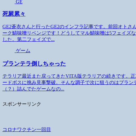
GE
死屍累々
GE2蒼衣さんと行ったGE2のインフラ記事です。前回オト
ーク鯖味噌リベンジです！どうしてマル鯖味噌は5フェイズ
した。第二フェイズで...
ゲーム
プランテラ倒しちゃった
テラリア最近また戻ってきたVITA版テラリアの続きです。
ードボスに挑み見事撃破。そんな調子で次に狙うのはプラン
（？）詰んでたゲームなの...
スポンサーリンク
コロナワクチン一回目