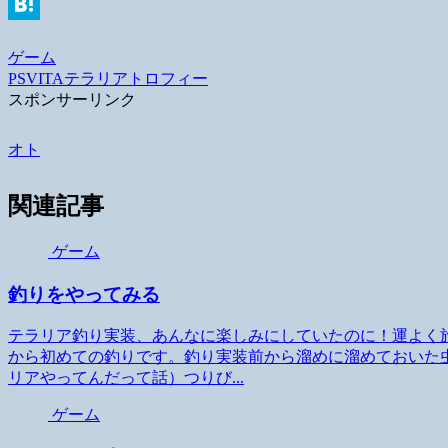
Line
Hatena
ゲーム
PSVITA
テラリア
トロフィー
スポンサーリンク
オト
関連記事
ゲーム
釣りをやってみる
テラリア釣り実装、あんなに楽しみにしていたのに！運よく
から初めての釣りです。釣り実装前から溜めに溜めておいた
リアやってんだって話）つりび...
ゲーム