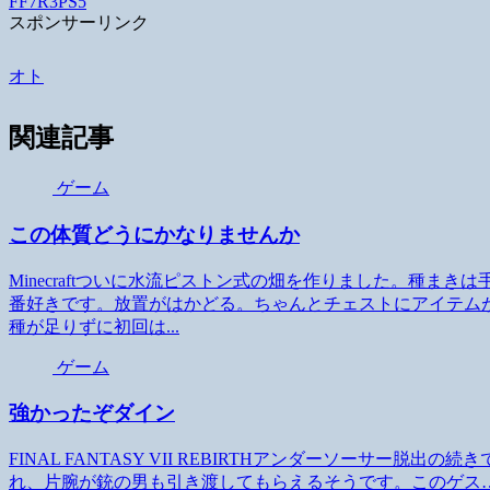
FF7R3
PS5
スポンサーリンク
オト
関連記事
ゲーム
この体質どうにかなりませんか
Minecraftついに水流ピストン式の畑を作りました。種ま
番好きです。放置がはかどる。ちゃんとチェストにアイテム
種が足りずに初回は...
ゲーム
強かったぞダイン
FINAL FANTASY VII REBIRTHアンダーソーサー
れ、片腕が銃の男も引き渡してもらえるそうです。このゲス