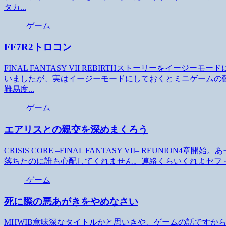
タカ...
ゲーム
FF7R2トロコン
FINAL FANTASY VII REBIRTHストーリーをイー
いましたが、実はイージーモードにしておくとミニゲームの
難易度...
ゲーム
エアリスとの親交を深めまくろう
CRISIS CORE –FINAL FANTASY VII– REUN
落ちたのに誰も心配してくれません。連絡くらいくれよセフィ
ゲーム
死に際の悪あがきをやめなさい
MHWIB意味深なタイトルかと思いきや、ゲームの話ですか