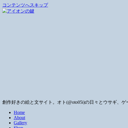
コンテンツへスキップ
創作好きの絵と文サイト。オト(@oto05i)の日々とウサ
Home
About
Gallery
Shop