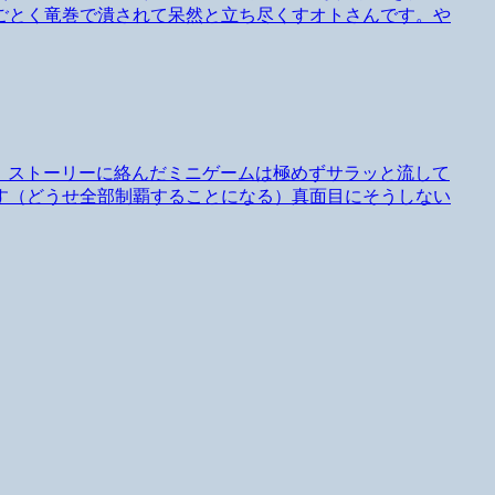
ごとく竜巻で潰されて呆然と立ち尽くすオトさんです。や
いましたが、ストーリーに絡んだミニゲームは極めずサラッと流して
す（どうせ全部制覇することになる）真面目にそうしない