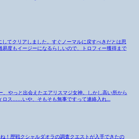
ジーモードにしてクリアしました。すぐノーマルに戻すべきだとは思
難易度もイージーになるらしいので、トロフィー獲得まで
ION4章開始。あー、やっと出会えたエアリスマジ女神。しかし高い所から
ロス……いや、そもそも無事ですって連絡入れ...
らね！歴戦クシャルダオラの調査クエストが入手できたの