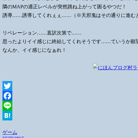
隣のMAPの適正レベルが突然跳ね上がって困るやつだ！
誘導……誘導してくれぇぇ……（※天邪鬼はその通りに進む
リベレーション……直訳次第で……
思ったよりイイ感じに終結してくれそうです……ていうか願
なんか、イイ感じになぁれ！
Twitter
Facebook
Line
Hatena
ゲーム