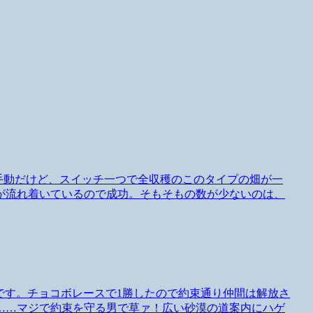
きは手動だけど、スイッチ一つで全収穫のこのタイプの畑が一
が流れ着いているので成功。そもそもの数が少ないのは、
脱出の続きです。チョコボレースで1勝したので約束通り仲間は解放さ
……マジで約束を守る男で草ァ！広い砂漠の道案内にハゲ