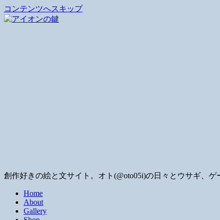
コンテンツへスキップ
創作好きの絵と文サイト。オト(@oto05i)の日々とウサ
Home
About
Gallery
Shop