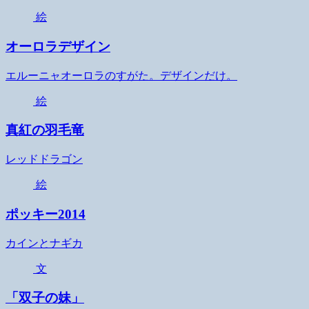
絵
オーロラデザイン
エルーニャオーロラのすがた。デザインだけ。
絵
真紅の羽毛竜
レッドドラゴン
絵
ポッキー2014
カインとナギカ
文
「双子の妹」