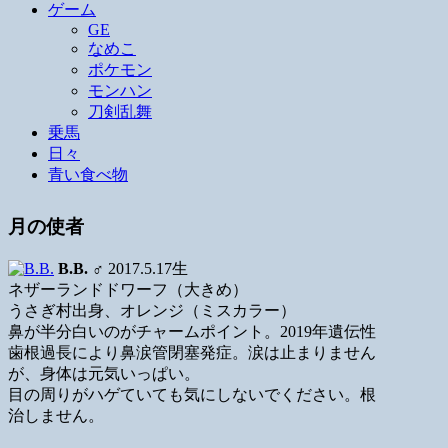
ゲーム
GE
なめこ
ポケモン
モンハン
刀剣乱舞
乗馬
日々
青い食べ物
月の使者
B.B.
♂ 2017.5.17生
ネザーランドドワーフ（大きめ）
うさぎ村出身、オレンジ（ミスカラー）
鼻が半分白いのがチャームポイント。2019年遺伝性
歯根過長により鼻涙管閉塞発症。涙は止まりません
が、身体は元気いっぱい。
目の周りがハゲていても気にしないでください。根
治しません。