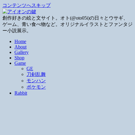
コンテンツへスキップ
創作好きの絵と文サイト。オト(@oto05i)の日々とウサギ、
ゲーム、青い食べ物など。オリジナルイラストとファンタジ
ー小説展示。
Home
About
Gallery
Shop
Game
GE
刀剣乱舞
モンハン
ポケモン
Rabbit