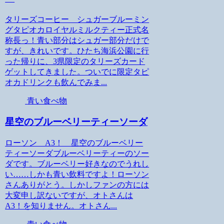
タリーズコーヒー シュガーブルーミン
グタピオカロイヤルミルクティー正式名
称長っ！青い部分はシュガー部分だけで
すが、きれいです。ひたち海浜公園に行
った帰りに、3県限定のタリーズカード
ゲットしてきました。ついでに限定タピ
オカドリンクも飲んでみま...
青い食べ物
星空のブルーベリーティーソーダ
ローソン A3！ 星空のブルーベリー
ティーソーダブルーベリーティーのソー
ダです。ブルーベリー好きなのでうれし
い……しかも青い飲料ですよ！ローソン
さんありがとう。しかしファンの方には
大変申し訳ないですが、オトさんは
A3！を知りません。オトさん...