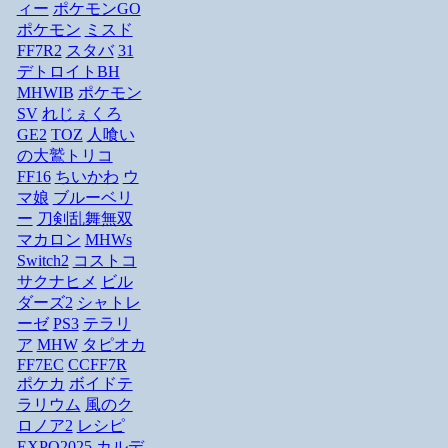
ィー
ポケモンGO
ポケモン
ミスド
FF7R2
スタバ
31
デトロイトBH
MHWIB
ポケモン
SV
れじぇくろ
GE2
TOZ
人喰い
の大鷲トリコ
FF16
ちいかわ
ウ
マ娘
ブルーベリ
ー
刀剣乱舞無双
マカロン
MHWs
Switch2
コストコ
サクナヒメ
ビル
ダーズ2
シャトレ
ーゼ
PS3
テラリ
ア
MHW
タピオカ
FF7EC
CCFF7R
ポケカ
ボイドテ
ラリウム
風のク
ロノア2
レシピ
EXPO2025
カルデ