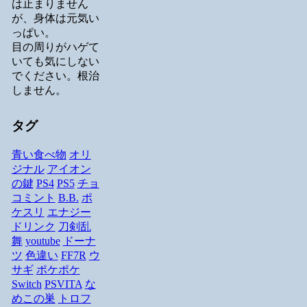
は止まりません
が、身体は元気い
っぱい。
目の周りがハゲて
いても気にしない
でください。根治
しません。
タグ
青い食べ物
オリ
ジナル
アイオン
の鍵
PS4
PS5
チョ
コミント
B.B.
ポ
ケスリ
エナジー
ドリンク
刀剣乱
舞
youtube
ドーナ
ツ
色違い
FF7R
ウ
サギ
ポケポケ
Switch
PSVITA
な
めこの巣
トロフ