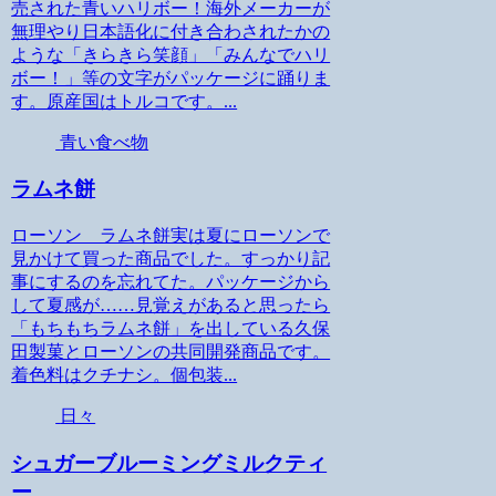
売された青いハリボー！海外メーカーが
無理やり日本語化に付き合わされたかの
ような「きらきら笑顔」「みんなでハリ
ボー！」等の文字がパッケージに踊りま
す。原産国はトルコです。...
青い食べ物
ラムネ餅
ローソン ラムネ餅実は夏にローソンで
見かけて買った商品でした。すっかり記
事にするのを忘れてた。パッケージから
して夏感が……見覚えがあると思ったら
「もちもちラムネ餅」を出している久保
田製菓とローソンの共同開発商品です。
着色料はクチナシ。個包装...
日々
シュガーブルーミングミルクティ
ー