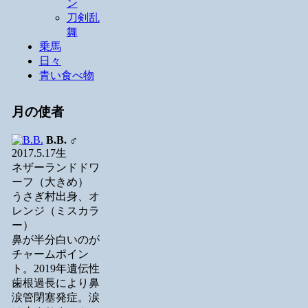
ン
刀剣乱
舞
乗馬
日々
青い食べ物
月の使者
B.B.
♂
2017.5.17生
ネザーランドドワ
ーフ（大きめ）
うさぎ村出身、オ
レンジ（ミスカラ
ー）
鼻が半分白いのが
チャームポイン
ト。2019年遺伝性
歯根過長により鼻
涙管閉塞発症。涙