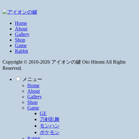
Home
About
Gallery
Shop
Game
Rabbit
Copyright © 2010-2026 アイオンの鍵 Oto Hitomi All Rights
Reserved.
メニュー
Home
About
Gallery
Shop
Game
GE
刀剣乱舞
モンハン
ポケモン
Rabbit