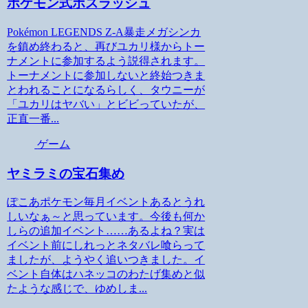
ポケモン式ボスラッシュ
Pokémon LEGENDS Z-A暴走メガシンカ
を鎮め終わると、再びユカリ様からトー
ナメントに参加するよう説得されます。
トーナメントに参加しないと終始つきま
とわれることになるらしく、タウニーが
「ユカリはヤバい」とビビっていたが、
正直一番...
ゲーム
ヤミラミの宝石集め
ぽこあポケモン毎月イベントあるとうれ
しいなぁ～と思っています。今後も何か
しらの追加イベント……あるよね？実は
イベント前にしれっとネタバレ喰らって
ましたが、ようやく追いつきました。イ
ベント自体はハネッコのわたげ集めと似
たような感じで、ゆめしま...