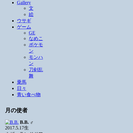
Gallery
文
絵
ウサギ
ゲーム
GE
なめこ
ポケモ
ン
モンハ
ン
刀剣乱
舞
乗馬
日々
青い食べ物
月の使者
B.B.
♂
2017.5.17生