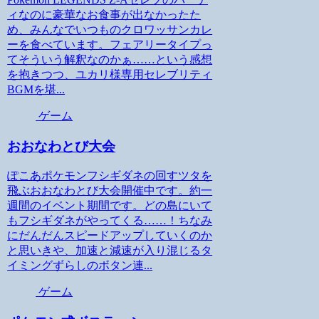
ィなのに豪華なお食事が出なかったた
め、みんなでいつものクロワッサンカレ
ーを食べています。フェアリータイプっ
てそういう解釈なのかぁ……という感想
を抱きつつ、ユカリ様専用セレブリティ
BGMを堪...
ゲーム
おおなわとび大会
ぽこあポケモンフシギダネの回すツタを
飛ぶおおなわとび大会開催中です。約一
週間のイベント期間です。どの島にいて
もフシギダネがやってくる……！ちなみ
にだんだんスピードアップしていくのか
と思いきや、加速と減速が入り混じるタ
イミングずらしのボタン連...
ゲーム