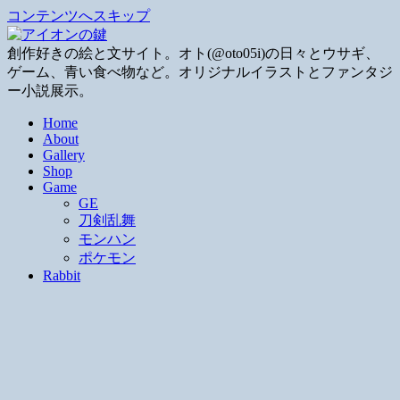
コンテンツへスキップ
創作好きの絵と文サイト。オト(@oto05i)の日々とウサギ、
ゲーム、青い食べ物など。オリジナルイラストとファンタジ
ー小説展示。
Home
About
Gallery
Shop
Game
GE
刀剣乱舞
モンハン
ポケモン
Rabbit