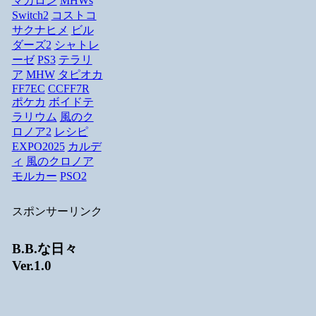
マカロン
MHWs
Switch2
コストコ
サクナヒメ
ビル
ダーズ2
シャトレ
ーゼ
PS3
テラリ
ア
MHW
タピオカ
FF7EC
CCFF7R
ポケカ
ボイドテ
ラリウム
風のク
ロノア2
レシピ
EXPO2025
カルデ
ィ
風のクロノア
モルカー
PSO2
スポンサーリンク
B.B.な日々
Ver.1.0