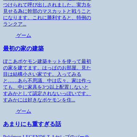
つけられて呼び出しされました。実力を
見せる為に幹部のマスカットと戦うこと
になります。これに勝利すると、特例の
ランクア...
ゲーム
最初の家の建築
ぽこあポケモン建築キットを使って最初
の家を建てます。はっぱのお部屋。見た
目は結構小さい家です。入ってみる
と……あら不思議、中は広々。家は作っ
ても、中に家具を3つ以上配置しないと
すみかとして認定されないっぽいです。
すみかには好きなポケモンを住...
ゲーム
あまりにも重すぎる話
Pokémon LEGENDS Z-Aセレブのパーテ