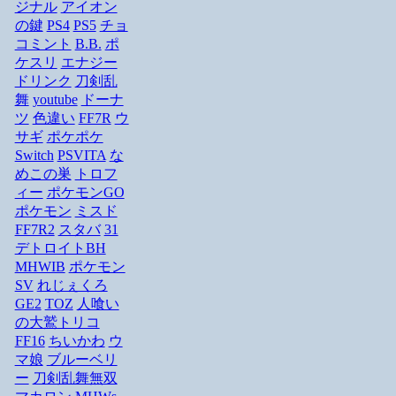
ジナル
アイオン
の鍵
PS4
PS5
チョ
コミント
B.B.
ポ
ケスリ
エナジー
ドリンク
刀剣乱
舞
youtube
ドーナ
ツ
色違い
FF7R
ウ
サギ
ポケポケ
Switch
PSVITA
な
めこの巣
トロフ
ィー
ポケモンGO
ポケモン
ミスド
FF7R2
スタバ
31
デトロイトBH
MHWIB
ポケモン
SV
れじぇくろ
GE2
TOZ
人喰い
の大鷲トリコ
FF16
ちいかわ
ウ
マ娘
ブルーベリ
ー
刀剣乱舞無双