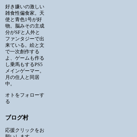
好き嫌いの激しい
雑食性偏食家。天
使と青色1号が好
物。脳みその主成
分がSFと人外と
ファンタジーで出
来ている。絵と文
で一次創作する
よ、ゲームも作る
し乗馬もするPS5
メインゲーマー。
月の住人と同居
中。
オトをフォローす
る
ブログ村
応援クリックをお
願いします。