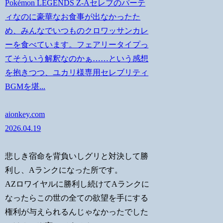
Pokémon LEGENDS Z-Aセレブのパーテ
ィなのに豪華なお食事が出なかったた
め、みんなでいつものクロワッサンカレ
ーを食べています。フェアリータイプっ
てそういう解釈なのかぁ……という感想
を抱きつつ、ユカリ様専用セレブリティ
BGMを堪...
aionkey.com
2026.04.19
悲しき宿命を背負いしグリと対決して勝
利し、Aランクになった所です。
AZロワイヤルに勝利し続けてAランクに
なったらこの世の全ての欲望を手にする
権利が与えられるんじゃなかったでした