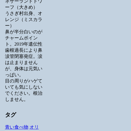
ネザーランドドワ
ーフ（大きめ）
うさぎ村出身、オ
レンジ（ミスカラ
ー）
鼻が半分白いのが
チャームポイン
ト。2019年遺伝性
歯根過長により鼻
涙管閉塞発症。涙
は止まりません
が、身体は元気い
っぱい。
目の周りがハゲて
いても気にしない
でください。根治
しません。
タグ
青い食べ物
オリ