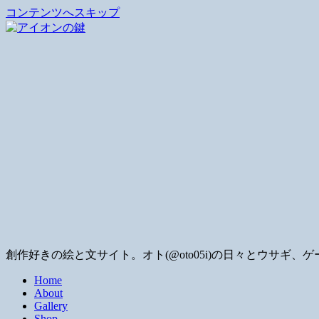
コンテンツへスキップ
創作好きの絵と文サイト。オト(@oto05i)の日々とウサ
Home
About
Gallery
Shop