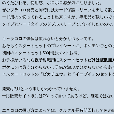
のくたびれ感、使用感、ボロボロ感が気になりました。
ぜひプラコロ発売と同時に技カード保護スリーブを出して欲し
ード用のを切って作ることも出来ますが、専用品が欲しいで
タイプとハードタイプのダブルスリーブでプレイしたいので
キャラコロの体位は慣れないと分かりづらいです。
おそらくスタートセットのプレイシートに、ポケモンごとの
初回のスタートセット500円はホントお得。
お子様がいるなら
親子対戦用にスタートセットだけは複数揃
ポケモンは良く分からないし子供が遊ぶか分からないからあ
じスタートセットの
「ピカチュウ」と「イーブイ」のセット
発売は7月という事しかわかっていません。
一応販売サイト系には7/31って書いてあるけど、確定ではな
エネコロの投げ方によっては、クルクル長時間回転して何の