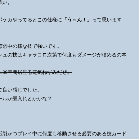
強い。
ポケカやってるとこの仕様に
「う～ん！」
って思います
ぼ必中の様な技で強いです。
シュの技はキャラコロ次第で何度もダメージが積めるの本
に30年間居座る電気ねずみだぜ。
て良い感じでした。
ールか墨入れとかかな？
紙製かつプレイ中に何度も移動させる必要のある技カード