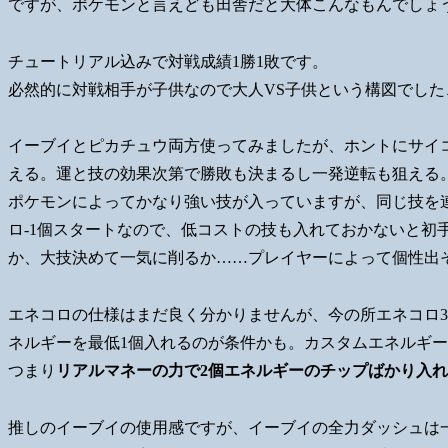
ですが、ポケモンと言えども田舎だと大体こんなもんでしょ
チュートリアル込みで対戦成績1勝1敗です。
必然的に対戦相手が子供なので大人VS子供という構図でした
イーブイとピカチュウ両方使ってみましたが、ホントにサイ
える。運と技の効果次第で勝敗も決まるし一発逆転も狙える
ポケモンによってかなり強い技が入っていますが、同じ技を
ロ-1個スタートなので、低コストの技も入れておかないと初
か、大技決めて一気に削るか……プレイヤーによって個性出
エネコロの仕様はまだ良く分かりませんが、今の所エネコロ3
ネルギーを最低1個入れるのが条件かも。カスタムエネルギー
つまり
リアルマネーの力で2個エネルギーのチップばかり入
推しのイーブイの使用感ですが、イーブイの全力ダッシュは