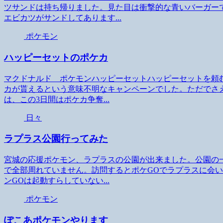
ツサンドは持ち帰りました。見た目は衝撃的な青いバーガー
エビカツがサンドしてあります...
ポケモン
ハッピーセットのポケカ
マクドナルド ポケモンハッピーセットハッピーセットを頼
カが貰えるという意味不明なキャンペーンでした。ただでさ
は、この3日間はポケカ争奪...
日々
ラプラス公園行ってみた
宮城の応援ポケモン、ラプラスの公園が出来ました。公園の
で全部周れていません。訪問するとポケGOでラプラスに会
ンGOは起動すらしていない...
ポケモン
ぽこあポケモンやります