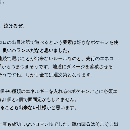
う。
、
泣けるぜ。
コロの出目次第で遊べるという要素は好きなポケモンを使
。
良いバランスだなと思いました。
連続で選ぶことが出来ないルールなのと、先行のエネコ
手からつまづきそうです。地道にダメージを蓄積させる
そうですね。しかし全ては運次第となります。
個中6種類のエネルギーを入れるorポケモンごとに必須エ
は1個と2個で面固定かもしれません。
れることも出来ない仕様
かと思います。
一度も成功しないロマン技でした。跳ね回るはそこそこ出