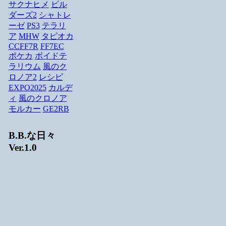
サクナヒメ
ビル
ダーズ2
シャトレ
ーゼ
PS3
テラリ
ア
MHW
タピオカ
CCFF7R
FF7EC
ポケカ
ボイドテ
ラリウム
風のク
ロノア2
レシピ
EXPO2025
カルデ
ィ
風のクロノア
モルカー
GE2RB
B.B.な日々
Ver.1.0