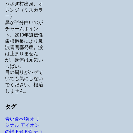
うさぎ村出身、オ
レンジ（ミスカラ
ー）
鼻が半分白いのが
チャームポイン
ト。2019年遺伝性
歯根過長により鼻
涙管閉塞発症。涙
は止まりません
が、身体は元気い
っぱい。
目の周りがハゲて
いても気にしない
でください。根治
しません。
タグ
青い食べ物
オリ
ジナル
アイオン
の鍵
PS4
PS5
チョ