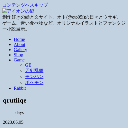
コンテンツへスキップ
創作好きの絵と文サイト。オト(@oto05i)の日々とウサギ、
ゲーム、青い食べ物など。オリジナルイラストとファンタジ
ー小説展示。
Home
About
Gallery
Shop
Game
GE
刀剣乱舞
モンハン
ポケモン
Rabbit
qrutiiqe
days
2023.05.05