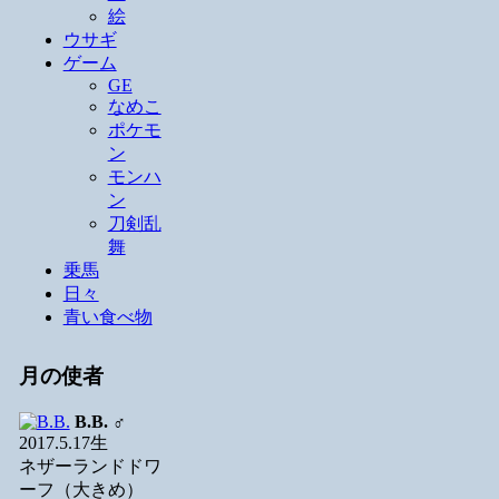
絵
ウサギ
ゲーム
GE
なめこ
ポケモ
ン
モンハ
ン
刀剣乱
舞
乗馬
日々
青い食べ物
月の使者
B.B.
♂
2017.5.17生
ネザーランドドワ
ーフ（大きめ）