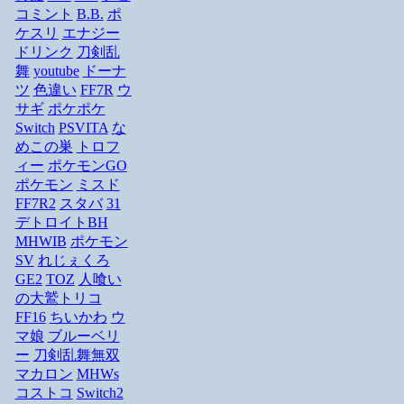
コミント
B.B.
ポ
ケスリ
エナジー
ドリンク
刀剣乱
舞
youtube
ドーナ
ツ
色違い
FF7R
ウ
サギ
ポケポケ
Switch
PSVITA
な
めこの巣
トロフ
ィー
ポケモンGO
ポケモン
ミスド
FF7R2
スタバ
31
デトロイトBH
MHWIB
ポケモン
SV
れじぇくろ
GE2
TOZ
人喰い
の大鷲トリコ
FF16
ちいかわ
ウ
マ娘
ブルーベリ
ー
刀剣乱舞無双
マカロン
MHWs
コストコ
Switch2