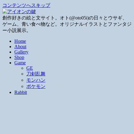
コンテンツへスキップ
創作好きの絵と文サイト。オト(@oto05i)の日々とウサギ、
ゲーム、青い食べ物など。オリジナルイラストとファンタジ
ー小説展示。
Home
About
Gallery
Shop
Game
GE
刀剣乱舞
モンハン
ポケモン
Rabbit