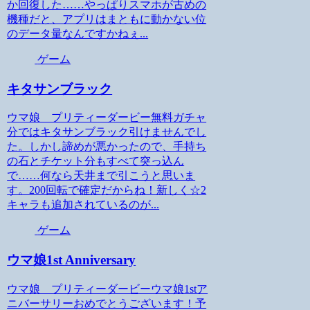
か回復した……やっぱりスマホが古めの
機種だと、アプリはまともに動かない位
のデータ量なんですかねぇ...
ゲーム
キタサンブラック
ウマ娘 プリティーダービー無料ガチャ
分ではキタサンブラック引けませんでし
た。しかし諦めが悪かったので、手持ち
の石とチケット分もすべて突っ込ん
で……何なら天井まで引こうと思いま
す。200回転で確定だからね！新しく☆2
キャラも追加されているのが...
ゲーム
ウマ娘1st Anniversary
ウマ娘 プリティーダービーウマ娘1stア
ニバーサリーおめでとうございます！予