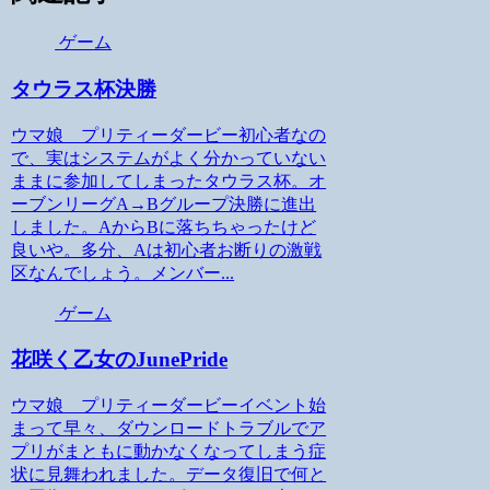
ゲーム
タウラス杯決勝
ウマ娘 プリティーダービー初心者なの
で、実はシステムがよく分かっていない
ままに参加してしまったタウラス杯。オ
ーブンリーグA→Bグループ決勝に進出
しました。AからBに落ちちゃったけど
良いや。多分、Aは初心者お断りの激戦
区なんでしょう。メンバー...
ゲーム
花咲く乙女のJunePride
ウマ娘 プリティーダービーイベント始
まって早々、ダウンロードトラブルでア
プリがまともに動かなくなってしまう症
状に見舞われました。データ復旧で何と