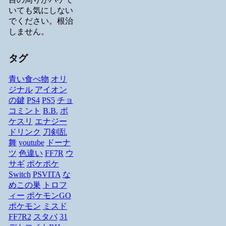
いても気にしない
でください。根治
しません。
タグ
青い食べ物
オリ
ジナル
アイオン
の鍵
PS4
PS5
チョ
コミント
B.B.
ポ
ケスリ
エナジー
ドリンク
刀剣乱
舞
youtube
ドーナ
ツ
色違い
FF7R
ウ
サギ
ポケポケ
Switch
PSVITA
な
めこの巣
トロフ
ィー
ポケモンGO
ポケモン
ミスド
FF7R2
スタバ
31