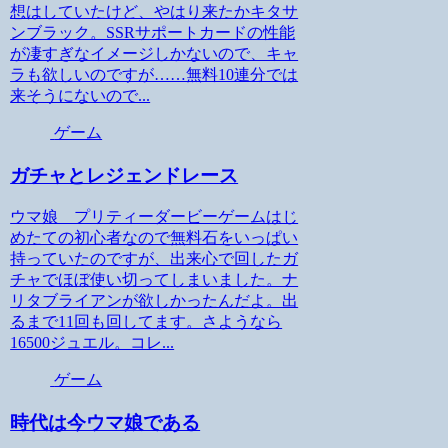
想はしていたけど、やはり来たかキタサ
ンブラック。SSRサポートカードの性能
が凄すぎなイメージしかないので、キャ
ラも欲しいのですが……無料10連分では
来そうにないので...
ゲーム
ガチャとレジェンドレース
ウマ娘 プリティーダービーゲームはじ
めたての初心者なので無料石をいっぱい
持っていたのですが、出来心で回したガ
チャでほぼ使い切ってしまいました。ナ
リタブライアンが欲しかったんだよ。出
るまで11回も回してます。さようなら
16500ジュエル。コレ...
ゲーム
時代は今ウマ娘である