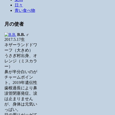
日々
青い食べ物
月の使者
B.B.
♂
2017.5.17生
ネザーランドドワ
ーフ（大きめ）
うさぎ村出身、オ
レンジ（ミスカラ
ー）
鼻が半分白いのが
チャームポイン
ト。2019年遺伝性
歯根過長により鼻
涙管閉塞発症。涙
は止まりません
が、身体は元気い
っぱい。
目の周りがハゲて