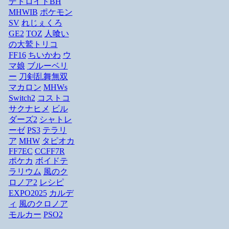
デトロイトBH
MHWIB
ポケモン
SV
れじぇくろ
GE2
TOZ
人喰い
の大鷲トリコ
FF16
ちいかわ
ウ
マ娘
ブルーベリ
ー
刀剣乱舞無双
マカロン
MHWs
Switch2
コストコ
サクナヒメ
ビル
ダーズ2
シャトレ
ーゼ
PS3
テラリ
ア
MHW
タピオカ
FF7EC
CCFF7R
ポケカ
ボイドテ
ラリウム
風のク
ロノア2
レシピ
EXPO2025
カルデ
ィ
風のクロノア
モルカー
PSO2