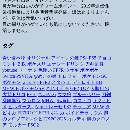
鼻が半分白いのがチャームポイント。2019年遺伝性
歯根過長により鼻涙管閉塞発症。涙は止まりません
が、身体は元気いっぱい。
目の周りがハゲていても気にしないでください。根
治しません。
タグ
青い食べ物
オリジナル
アイオンの鍵
PS4
PS5
チョコ
ミント
B.B.
ポケスリ
エナジードリンク
刀剣乱舞
youtube
ドーナツ
色違い
FF7R
ウサギ
ポケポケ
Switch
PSVITA
なめこの巣
トロフィー
ポケモンGO
ポケモン
ミスド
FF7R2
スタバ
31
デトロイトBH
MHWIB
ポケモンSV
れじぇくろ
GE2
TOZ
人喰いの
大鷲トリコ
FF16
ちいかわ
ウマ娘
ブルーベリー
刀剣
乱舞無双
マカロン
MHWs
Switch2
コストコ
サクナヒ
メ
ビルダーズ2
シャトレーゼ
PS3
テラリア
MHW
タ
ピオカ
FF7EC
CCFF7R
ポケカ
ボイドテラリウム
風
のクロノア2
レシピ
EXPO2025
カルディ
風のクロノ
ア
モルカー
PSO2