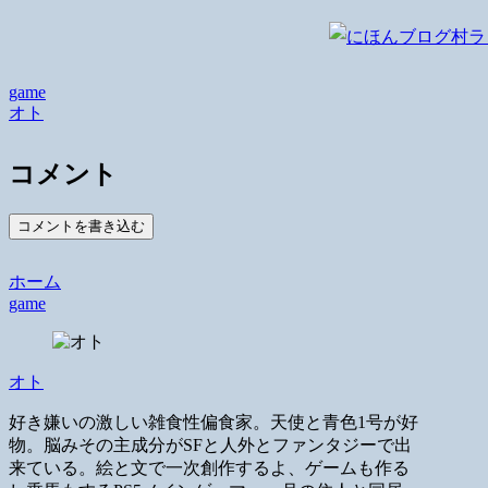
game
オト
コメント
コメントを書き込む
ホーム
game
オト
好き嫌いの激しい雑食性偏食家。天使と青色1号が好
物。脳みその主成分がSFと人外とファンタジーで出
来ている。絵と文で一次創作するよ、ゲームも作る