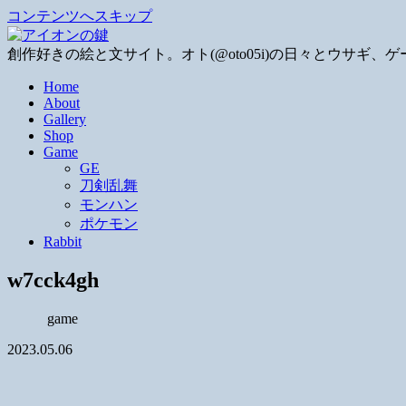
コンテンツへスキップ
創作好きの絵と文サイト。オト(@oto05i)の日々とウサ
Home
About
Gallery
Shop
Game
GE
刀剣乱舞
モンハン
ポケモン
Rabbit
w7cck4gh
game
2023.05.06