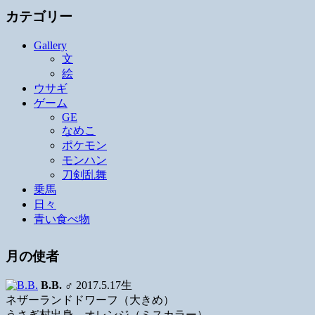
カテゴリー
Gallery
文
絵
ウサギ
ゲーム
GE
なめこ
ポケモン
モンハン
刀剣乱舞
乗馬
日々
青い食べ物
月の使者
B.B.
♂ 2017.5.17生
ネザーランドドワーフ（大きめ）
うさぎ村出身、オレンジ（ミスカラー）