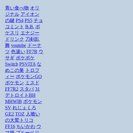
青い食べ物
オリ
ジナル
アイオン
の鍵
PS4
PS5
チョ
コミント
B.B.
ポ
ケスリ
エナジー
ドリンク
刀剣乱
舞
youtube
ドーナ
ツ
色違い
FF7R
ウ
サギ
ポケポケ
Switch
PSVITA
な
めこの巣
トロフ
ィー
ポケモンGO
ポケモン
ミスド
FF7R2
スタバ
31
デトロイトBH
MHWIB
ポケモン
SV
れじぇくろ
GE2
TOZ
人喰い
の大鷲トリコ
FF16
ちいかわ
ウ
マ娘
ブルーベリ