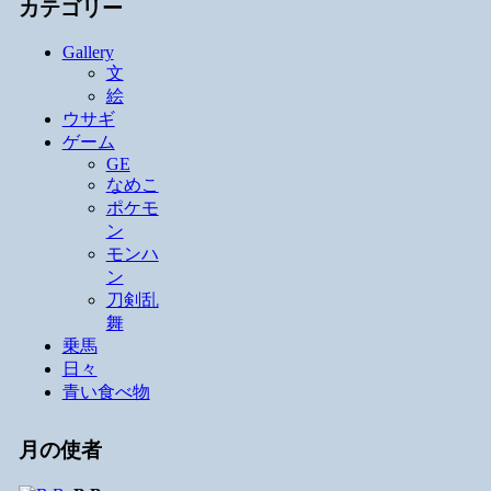
カテゴリー
Gallery
文
絵
ウサギ
ゲーム
GE
なめこ
ポケモ
ン
モンハ
ン
刀剣乱
舞
乗馬
日々
青い食べ物
月の使者