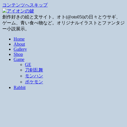
コンテンツへスキップ
創作好きの絵と文サイト。オト(@oto05i)の日々とウサギ、
ゲーム、青い食べ物など。オリジナルイラストとファンタジ
ー小説展示。
Home
About
Gallery
Shop
Game
GE
刀剣乱舞
モンハン
ポケモン
Rabbit