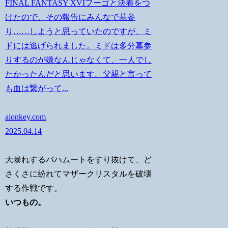
FINAL FANTASY XVIフーゴと決着をつ
けたので、その報告にみんなで墓参
り……しようと思っていたのですが、ミ
ドには逃げられました。ミドは多分墓参
りするのが嫌なんじゃなくて、一人でし
たかったんだと思います。父親と言って
も血は繋がって...
aionkey.com
2025.04.14
大暴れするバハムートをすり抜けて、ど
さくさに紛れてマザークリスタルを破壊
する作戦です。
いつもの。