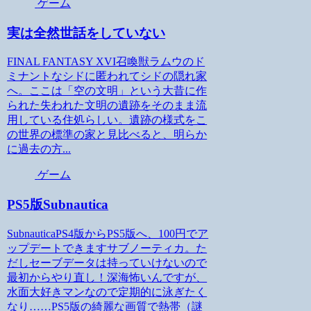
ゲーム
実は全然世話をしていない
FINAL FANTASY XVI召喚獣ラムウのド
ミナントなシドに匿われてシドの隠れ家
へ。ここは「空の文明」という大昔に作
られた失われた文明の遺跡をそのまま流
用している住処らしい。遺跡の様式をこ
の世界の標準の家と見比べると、明らか
に過去の方...
ゲーム
PS5版Subnautica
SubnauticaPS4版からPS5版へ、100円でア
ップデートできますサブノーティカ。た
だしセーブデータは持っていけないので
最初からやり直し！深海怖いんですが、
水面大好きマンなので定期的に泳ぎたく
なり……PS5版の綺麗な画質で熱帯（謎