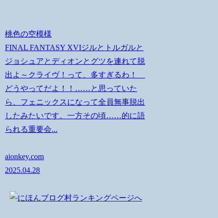
桃色の空模様
FINAL FANTASY XVIジルとトルガルと
ジョシュアとディオンとグツを連れて脱
出よ～クライヴ！って、多すぎるわ！
どうやってだよ！！……と思っていた
ら、フェニックスになって全員無事脱出
したみたいです。一方その頃……的に語
られる重要会...
aionkey.com
2025.04.28