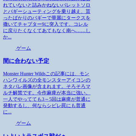
れていないと詰みかねないバレットソロ
とバギーシューティングを乗り越え、貰
ったばかりのバギーで華麗にタークスを
撒いてチャプター9に突入です。コレル
に戻りたくなくてあてもなく南へ……し
か...
ゲーム
間に合わない予定
Monster Hunter Wildsこの記事には、モン
ハンワイルズの全モンスターアイコンの
ネタバレ画像が含まれます。そろそろマ
ルチ解禁です。今作麻痺が本当に強い。
一人でやってても3～5回は麻痺が普通に
発動するし、何ならシビレ罠にも普通
に...
ゲーム