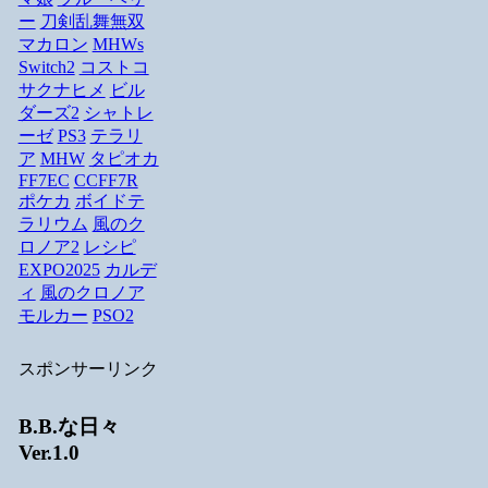
ー
刀剣乱舞無双
マカロン
MHWs
Switch2
コストコ
サクナヒメ
ビル
ダーズ2
シャトレ
ーゼ
PS3
テラリ
ア
MHW
タピオカ
FF7EC
CCFF7R
ポケカ
ボイドテ
ラリウム
風のク
ロノア2
レシピ
EXPO2025
カルデ
ィ
風のクロノア
モルカー
PSO2
スポンサーリンク
B.B.な日々
Ver.1.0