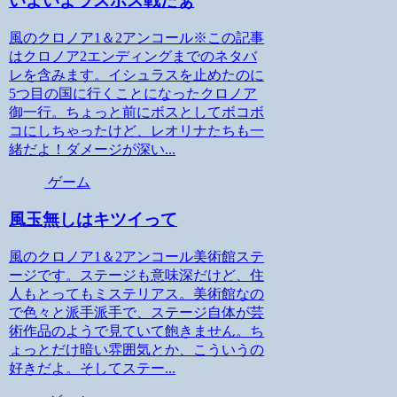
いよいよラスボス戦だぁ
風のクロノア1＆2アンコール※この記事
はクロノア2エンディングまでのネタバ
レを含みます。イシュラスを止めたのに
5つ目の国に行くことになったクロノア
御一行。ちょっと前にボスとしてボコボ
コにしちゃったけど、レオリナたちも一
緒だよ！ダメージが深い...
ゲーム
風玉無しはキツイって
風のクロノア1＆2アンコール美術館ステ
ージです。ステージも意味深だけど、住
人もとってもミステリアス。美術館なの
で色々と派手派手で、ステージ自体が芸
術作品のようで見ていて飽きません。ち
ょっとだけ暗い雰囲気とか、こういうの
好きだよ。そしてステー...