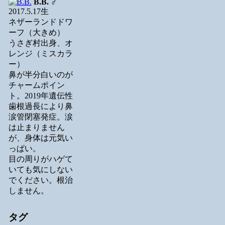
B.B.
♂
2017.5.17生
ネザーランドドワ
ーフ（大きめ）
うさぎ村出身、オ
レンジ（ミスカラ
ー）
鼻が半分白いのが
チャームポイン
ト。2019年遺伝性
歯根過長により鼻
涙管閉塞発症。涙
は止まりません
が、身体は元気い
っぱい。
目の周りがハゲて
いても気にしない
でください。根治
しません。
タグ