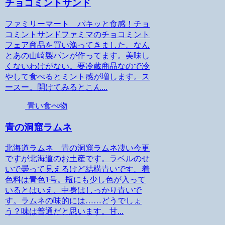
チョコミントサンド
ファミリーマート パキッと食感！チョ
コミントサンドファミマのチョコミント
フェア商品を買い漁ってきました。なん
とあの山崎製パンが作ってます。美味し
くないわけがない。要冷蔵商品なので冷
やして食べるとミント感が増します。ス
ースー。開けてみるとこん...
青い食べ物
青の洞窟ラムネ
北海道ラムネ 青の洞窟ラムネ凄い今更
ですが北海道のお土産です。ラベルのせ
いで曇って見えるけど結構青いです。着
色料は青色1号。瓶にも少し色が入って
いるとはいえ、中身はしっかり青いで
す。ラムネの味的には……どうでしょ
う？味は普通だと思います。甘...