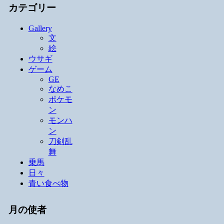
カテゴリー
Gallery
文
絵
ウサギ
ゲーム
GE
なめこ
ポケモ
ン
モンハ
ン
刀剣乱
舞
乗馬
日々
青い食べ物
月の使者