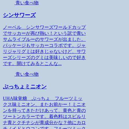
青い食べ物
シンサワーズ
ノーベル シンサワーズワールドカップ
でサッカーが再び熱い！という訳で青い
サムライブルーのサワーズが出ました。
パッケージもサッカーコラボです。ジャ
リジャリグミは好きじゃないけど、サワ
ーズシリーズのグミは美味しいので好き
です。開けてみるとこんな...
青い食べ物
ぷっちょミニオン
UHA味覚糖 ぷっちょ フルーツミッ
クス味ミニオン、またお前かー！ミニオ
ンを持ってきただけあって、黄色と青の
ツートンカラーです。着色料はスピルリ
ナ青とクチナシが青成分かな？他にカロ
チノイドとウコンです。フルーツミック