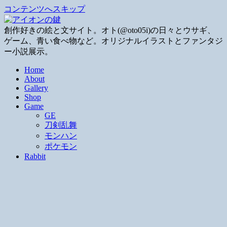
コンテンツへスキップ
創作好きの絵と文サイト。オト(@oto05i)の日々とウサギ、
ゲーム、青い食べ物など。オリジナルイラストとファンタジ
ー小説展示。
Home
About
Gallery
Shop
Game
GE
刀剣乱舞
モンハン
ポケモン
Rabbit