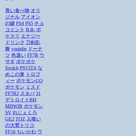
青い食べ物
オリ
ジナル
アイオン
の鍵
PS4
PS5
チョ
コミント
B.B.
ポ
ケスリ
エナジー
ドリンク
刀剣乱
舞
youtube
ドーナ
ツ
色違い
FF7R
ウ
サギ
ポケポケ
Switch
PSVITA
な
めこの巣
トロフ
ィー
ポケモンGO
ポケモン
ミスド
FF7R2
スタバ
31
デトロイトBH
MHWIB
ポケモン
SV
れじぇくろ
GE2
TOZ
人喰い
の大鷲トリコ
FF16
ちいかわ
ウ