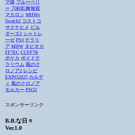
マ娘
ブルーベリ
ー
刀剣乱舞無双
マカロン
MHWs
Switch2
コストコ
サクナヒメ
ビル
ダーズ2
シャトレ
ーゼ
PS3
テラリ
ア
MHW
タピオカ
FF7EC
CCFF7R
ポケカ
ボイドテ
ラリウム
風のク
ロノア2
レシピ
EXPO2025
カルデ
ィ
風のクロノア
モルカー
PSO2
スポンサーリンク
B.B.な日々
Ver.1.0