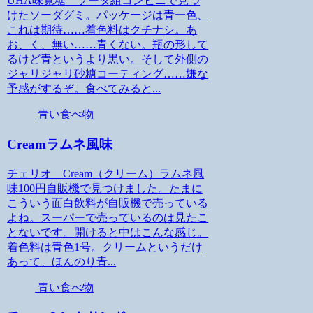
UHA味覚糖 ソーダ組コンビニで見つ
けたソーダグミ。パッケージは青一色、
これは期待……着色料はクチナシ。あ
お、く、無い……青くない。瓶の形して
るけど青というより黒い。そして外側の
ジャリジャリ砂糖コーティング……嫌な
予感がするぞ。食べてみると...
青い食べ物
Creamラムネ風味
チェリオ Cream（クリーム）ラムネ風
味100円自販機で見つけました。たまに
こういう面白飲料が自販機で売っている
よね。スーパーで売っているのは見たこ
とないです。開けると中はこんな感じ。
着色料は青色1号。クリームというだけ
あって、ほんのり青...
青い食べ物