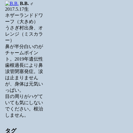
B.B.
♂
2017.5.17生
ネザーランドドワ
ーフ（大きめ）
うさぎ村出身、オ
レンジ（ミスカラ
ー）
鼻が半分白いのが
チャームポイン
ト。2019年遺伝性
歯根過長により鼻
涙管閉塞発症。涙
は止まりません
が、身体は元気い
っぱい。
目の周りがハゲて
いても気にしない
でください。根治
しません。
タグ