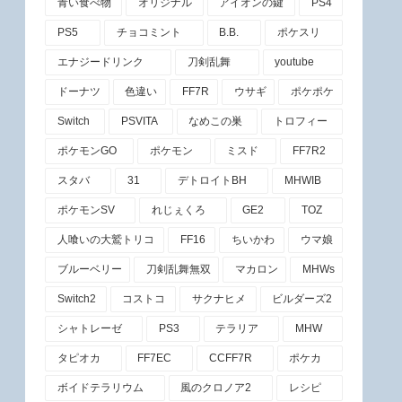
青い食べ物
オリジナル
アイオンの鍵
PS4
PS5
チョコミント
B.B.
ポケスリ
エナジードリンク
刀剣乱舞
youtube
ドーナツ
色違い
FF7R
ウサギ
ポケポケ
Switch
PSVITA
なめこの巣
トロフィー
ポケモンGO
ポケモン
ミスド
FF7R2
スタバ
31
デトロイトBH
MHWIB
ポケモンSV
れじぇくろ
GE2
TOZ
人喰いの大鷲トリコ
FF16
ちいかわ
ウマ娘
ブルーベリー
刀剣乱舞無双
マカロン
MHWs
Switch2
コストコ
サクナヒメ
ビルダーズ2
シャトレーゼ
PS3
テラリア
MHW
タピオカ
FF7EC
CCFF7R
ポケカ
ボイドテラリウム
風のクロノア2
レシピ