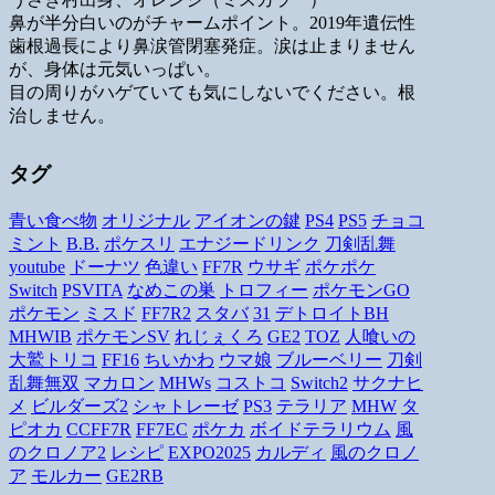
鼻が半分白いのがチャームポイント。2019年遺伝性
歯根過長により鼻涙管閉塞発症。涙は止まりません
が、身体は元気いっぱい。
目の周りがハゲていても気にしないでください。根
治しません。
タグ
青い食べ物
オリジナル
アイオンの鍵
PS4
PS5
チョコ
ミント
B.B.
ポケスリ
エナジードリンク
刀剣乱舞
youtube
ドーナツ
色違い
FF7R
ウサギ
ポケポケ
Switch
PSVITA
なめこの巣
トロフィー
ポケモンGO
ポケモン
ミスド
FF7R2
スタバ
31
デトロイトBH
MHWIB
ポケモンSV
れじぇくろ
GE2
TOZ
人喰いの
大鷲トリコ
FF16
ちいかわ
ウマ娘
ブルーベリー
刀剣
乱舞無双
マカロン
MHWs
コストコ
Switch2
サクナヒ
メ
ビルダーズ2
シャトレーゼ
PS3
テラリア
MHW
タ
ピオカ
CCFF7R
FF7EC
ポケカ
ボイドテラリウム
風
のクロノア2
レシピ
EXPO2025
カルディ
風のクロノ
ア
モルカー
GE2RB