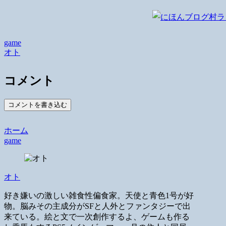
game
オト
コメント
コメントを書き込む
ホーム
game
オト
好き嫌いの激しい雑食性偏食家。天使と青色1号が好
物。脳みその主成分がSFと人外とファンタジーで出
来ている。絵と文で一次創作するよ、ゲームも作る