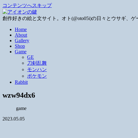
コンテンツへスキップ
創作好きの絵と文サイト。オト(@oto05i)の日々とウサ
Home
About
Gallery
Shop
Game
GE
刀剣乱舞
モンハン
ポケモン
Rabbit
wzw94dx6
game
2023.05.05