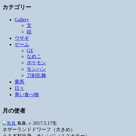
カテゴリー
Gallery
文
絵
ウサギ
ゲーム
GE
なめこ
ポケモン
モンハン
刀剣乱舞
乗馬
日々
青い食べ物
月の使者
B.B.
♂ 2017.5.17生
ネザーランドドワーフ（大きめ）
うさぎ村出身、オレンジ（ミスカラー）