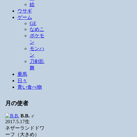
絵
ウサギ
ゲーム
GE
なめこ
ポケモ
ン
モンハ
ン
刀剣乱
舞
乗馬
日々
青い食べ物
月の使者
B.B.
♂
2017.5.17生
ネザーランドドワ
ーフ（大きめ）