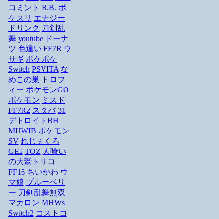
コミント
B.B.
ポ
ケスリ
エナジー
ドリンク
刀剣乱
舞
youtube
ドーナ
ツ
色違い
FF7R
ウ
サギ
ポケポケ
Switch
PSVITA
な
めこの巣
トロフ
ィー
ポケモンGO
ポケモン
ミスド
FF7R2
スタバ
31
デトロイトBH
MHWIB
ポケモン
SV
れじぇくろ
GE2
TOZ
人喰い
の大鷲トリコ
FF16
ちいかわ
ウ
マ娘
ブルーベリ
ー
刀剣乱舞無双
マカロン
MHWs
Switch2
コストコ