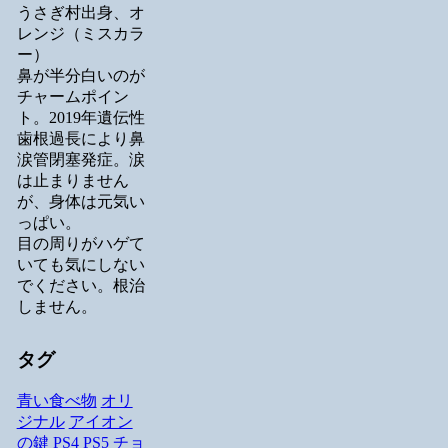
うさぎ村出身、オ
レンジ（ミスカラ
ー）
鼻が半分白いのが
チャームポイン
ト。2019年遺伝性
歯根過長により鼻
涙管閉塞発症。涙
は止まりません
が、身体は元気い
っぱい。
目の周りがハゲて
いても気にしない
でください。根治
しません。
タグ
青い食べ物
オリ
ジナル
アイオン
の鍵
PS4
PS5
チョ