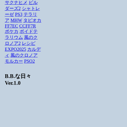
サクナヒメ
ビル
ダーズ2
シャトレ
ーゼ
PS3
テラリ
ア
MHW
タピオカ
FF7EC
CCFF7R
ポケカ
ボイドテ
ラリウム
風のク
ロノア2
レシピ
EXPO2025
カルデ
ィ
風のクロノア
モルカー
PSO2
B.B.な日々
Ver.1.0