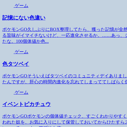
ゲーム
記憶にない色違い
ポケモンGO久しぶりにBOX整理してたら、獲った記憶が全
る旨味がイマイチないけど、一応進化させるか。……あっ、
たな。100個体値か色...
ゲーム
色タツベイ
ポケモンGOそういえばタツベイのコミュニティデイありま
たんですが、肝心の時間内進化を忘れてしまっててしばらく
ゲーム
イベントピカチュウ
ポケモンGOポケモンの個体値チェック、すごくわかりやす
われた奴を、お気に入りにして保管しておいてからひたすら