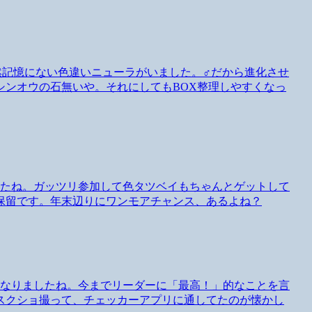
然記憶にない色違いニューラがいました。♂だから進化させ
シンオウの石無いや。それにしてもBOX整理しやすくなっ
したね。ガッツリ参加して色タツベイもちゃんとゲットして
保留です。年末辺りにワンモアチャンス、あるよね？
くなりましたね。今までリーダーに「最高！」的なことを言
スクショ撮って、チェッカーアプリに通してたのが懐かし