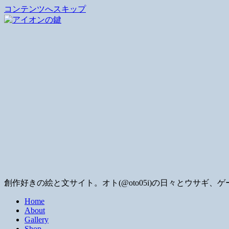
コンテンツへスキップ
創作好きの絵と文サイト。オト(@oto05i)の日々とウサ
Home
About
Gallery
Shop