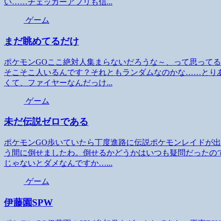
い……チェッカーアプリも信...
ゲーム
まだ眺めてるだけ
ポケモンGOここ絶対人集まらないだろうな～、って思って
そこそこ人いるんです？それともランダムなのかな……とり
くて、ファイヤーなんだっけ...
ゲーム
未だ伝説ゼロである
ポケモンGO歩いていたら丁度進路に伝説ポケモンレイドが出
う間に倒せましたわ。倒せるかどうかはいつも疑問だったの
じゃないとダメなんですか…...
ゲーム
伊藤園SPW