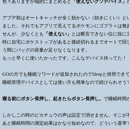
色々ありますが端的にまとめると
「使えないクソデバイス」
アプデ前はオートキャッチが全く効かない（効きにくい）とい
ました。それでもアプリで見えてるポケモンにゴプラ＋は無
せんが、少なくとも
「使えない」
とは断言できない位に役に
特に自宅にポケストップがあると接続切れるまでオートで回
う間にバッグの容量が足りなくなります。
もっと早くに使いたかったです。こんなデバイス待ってた！
GOの方でも睡眠リワードが追加されたのでSleepと併用でき
睡眠管理デバイスとしては使い方も簡単なので続けられそう
寝る前にボタン長押し、起きたらボタン長押し。
で睡眠時間
しかしこの時のピカチュウの声は設定で消せません。そこが
あと睡眠時間の測定結果はかなり短めなので、どういう基準