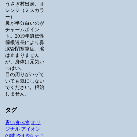
うさぎ村出身、オ
レンジ（ミスカラ
ー）
鼻が半分白いのが
チャームポイン
ト。2019年遺伝性
歯根過長により鼻
涙管閉塞発症。涙
は止まりません
が、身体は元気い
っぱい。
目の周りがハゲて
いても気にしない
でください。根治
しません。
タグ
青い食べ物
オリ
ジナル
アイオン
の鍵
PS4
PS5
チョ