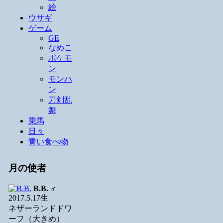
絵
ウサギ
ゲーム
GE
なめこ
ポケモ
ン
モンハ
ン
刀剣乱
舞
乗馬
日々
青い食べ物
月の使者
B.B.
♂
2017.5.17生
ネザーランドドワ
ーフ（大きめ）