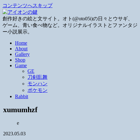
コンテンツへスキップ
創作好きの絵と文サイト。オト(@oto05i)の日々とウサギ、
ゲーム、青い食べ物など。オリジナルイラストとファンタジ
ー小説展示。
Home
About
Gallery
Shop
Game
GE
刀剣乱舞
モンハン
ポケモン
Rabbit
xumumhzf
e
2023.05.03