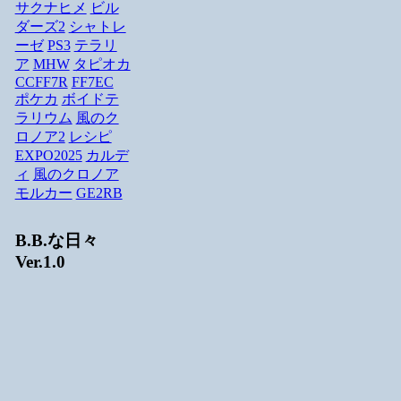
サクナヒメ
ビル
ダーズ2
シャトレ
ーゼ
PS3
テラリ
ア
MHW
タピオカ
CCFF7R
FF7EC
ポケカ
ボイドテ
ラリウム
風のク
ロノア2
レシピ
EXPO2025
カルデ
ィ
風のクロノア
モルカー
GE2RB
B.B.な日々
Ver.1.0