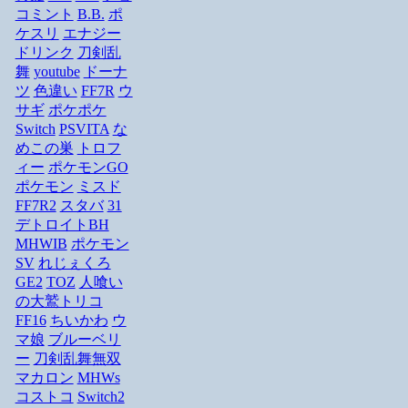
コミント
B.B.
ポ
ケスリ
エナジー
ドリンク
刀剣乱
舞
youtube
ドーナ
ツ
色違い
FF7R
ウ
サギ
ポケポケ
Switch
PSVITA
な
めこの巣
トロフ
ィー
ポケモンGO
ポケモン
ミスド
FF7R2
スタバ
31
デトロイトBH
MHWIB
ポケモン
SV
れじぇくろ
GE2
TOZ
人喰い
の大鷲トリコ
FF16
ちいかわ
ウ
マ娘
ブルーベリ
ー
刀剣乱舞無双
マカロン
MHWs
コストコ
Switch2