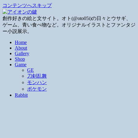
コンテンツへスキップ
創作好きの絵と文サイト。オト(@oto05i)の日々とウサギ、
ゲーム、青い食べ物など。オリジナルイラストとファンタジ
ー小説展示。
Home
About
Gallery
Shop
Game
GE
刀剣乱舞
モンハン
ポケモン
Rabbit