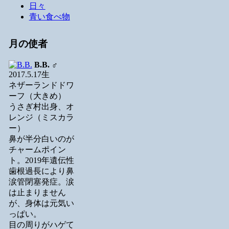
日々
青い食べ物
月の使者
B.B.
♂
2017.5.17生
ネザーランドドワ
ーフ（大きめ）
うさぎ村出身、オ
レンジ（ミスカラ
ー）
鼻が半分白いのが
チャームポイン
ト。2019年遺伝性
歯根過長により鼻
涙管閉塞発症。涙
は止まりません
が、身体は元気い
っぱい。
目の周りがハゲて