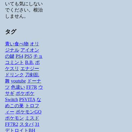
いても気にしない
でください。根治
しません。
タグ
青い食べ物
オリ
ジナル
アイオン
の鍵
PS4
PS5
チョ
コミント
B.B.
ポ
ケスリ
エナジー
ドリンク
刀剣乱
舞
youtube
ドーナ
ツ
色違い
FF7R
ウ
サギ
ポケポケ
Switch
PSVITA
な
めこの巣
トロフ
ィー
ポケモンGO
ポケモン
ミスド
FF7R2
スタバ
31
デトロイトBH