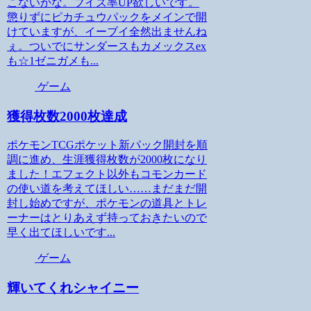
こないかな。ブイズ率UP欲しいです。
懲りずにピカチュウパックをメインで開
けていますが、イーブイ全然出ませんね
ぇ。ついでにサンダースもカメックスex
も☆1ゼニガメも...
ゲーム
獲得枚数2000枚達成
ポケモンTCGポケット新パック開封を順
調に進め、生涯獲得枚数が2000枚になり
ました！エフェクト以外もコモンカード
の使い道を考えてほしい……まだまだ開
封し始めですが、ポケモンの道具とトレ
ーナーはとりあえず持っておきたいので
早く出てほしいです...
ゲーム
輝いてくれシャイニー