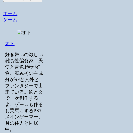
ホーム
ゲーム
オト
好き嫌いの激しい
雑食性偏食家。天
使と青色1号が好
物。脳みその主成
分がSFと人外と
ファンタジーで出
来ている。絵と文
で一次創作する
よ、ゲームも作る
し乗馬もするPS5
メインゲーマー。
月の住人と同居
中。