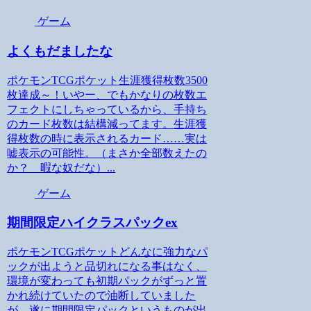
ゲーム
よくもだましたな
ポケモンTCGポケット生涯獲得枚数3500
枚達成～！いやー、でもかなりの枚数エ
フェクトにしちゃっているから、手持ち
のカード枚数は結構減ってます。生涯獲
得枚数の時に表示されるカード……実は
嘘表示の可能性。（まさか全部数えたの
か？ 暇な奴だな）...
ゲーム
期間限定ハイクラスパックex
ポケモンTCGポケットどんなに強力なパ
ックが出ようと品切れになる事はなく、
環境が変わっても初期パックがずっと置
かれ続けていたので油断していました
が、遂に期間限定パックというものが出