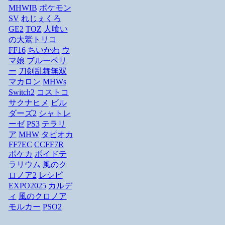
MHWIB
ポケモン
SV
れじぇくろ
GE2
TOZ
人喰い
の大鷲トリコ
FF16
ちいかわ
ウ
マ娘
ブルーベリ
ー
刀剣乱舞無双
マカロン
MHWs
Switch2
コストコ
サクナヒメ
ビル
ダーズ2
シャトレ
ーゼ
PS3
テラリ
ア
MHW
タピオカ
FF7EC
CCFF7R
ポケカ
ボイドテ
ラリウム
風のク
ロノア2
レシピ
EXPO2025
カルデ
ィ
風のクロノア
モルカー
PSO2