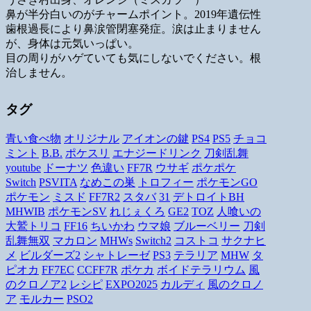
鼻が半分白いのがチャームポイント。2019年遺伝性
歯根過長により鼻涙管閉塞発症。涙は止まりません
が、身体は元気いっぱい。
目の周りがハゲていても気にしないでください。根
治しません。
タグ
青い食べ物
オリジナル
アイオンの鍵
PS4
PS5
チョコ
ミント
B.B.
ポケスリ
エナジードリンク
刀剣乱舞
youtube
ドーナツ
色違い
FF7R
ウサギ
ポケポケ
Switch
PSVITA
なめこの巣
トロフィー
ポケモンGO
ポケモン
ミスド
FF7R2
スタバ
31
デトロイトBH
MHWIB
ポケモンSV
れじぇくろ
GE2
TOZ
人喰いの
大鷲トリコ
FF16
ちいかわ
ウマ娘
ブルーベリー
刀剣
乱舞無双
マカロン
MHWs
Switch2
コストコ
サクナヒ
メ
ビルダーズ2
シャトレーゼ
PS3
テラリア
MHW
タ
ピオカ
FF7EC
CCFF7R
ポケカ
ボイドテラリウム
風
のクロノア2
レシピ
EXPO2025
カルディ
風のクロノ
ア
モルカー
PSO2