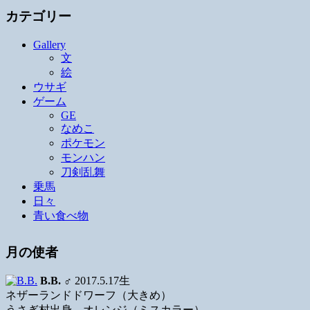
カテゴリー
Gallery
文
絵
ウサギ
ゲーム
GE
なめこ
ポケモン
モンハン
刀剣乱舞
乗馬
日々
青い食べ物
月の使者
B.B.
♂ 2017.5.17生
ネザーランドドワーフ（大きめ）
うさぎ村出身、オレンジ（ミスカラー）