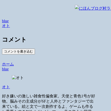
blue
オト
コメント
コメントを書き込む
ホーム
blue
オト
好き嫌いの激しい雑食性偏食家。天使と青色1号が好
物。脳みその主成分がSFと人外とファンタジーで出
来ている。絵と文で一次創作するよ、ゲームも作る