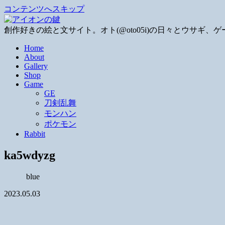
コンテンツへスキップ
創作好きの絵と文サイト。オト(@oto05i)の日々とウサ
Home
About
Gallery
Shop
Game
GE
刀剣乱舞
モンハン
ポケモン
Rabbit
ka5wdyzg
blue
2023.05.03