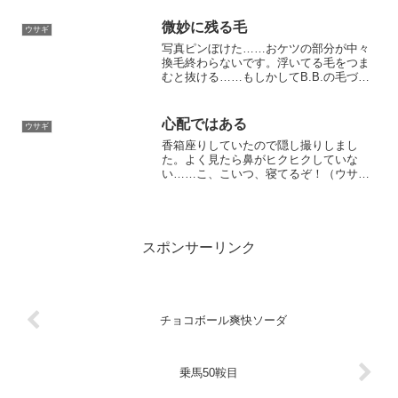
いてくるかな？去年よりはしっかり毛の
処理したいと思います。
微妙に残る毛
ウサギ
写真ピンぼけた……おケツの部分が中々
換毛終わらないです。浮いてる毛をつま
むと抜ける……もしかしてB.B.の毛づく
ろいが届かないからここだけ残ってるの
かな？手伝っちゃって良いだろうか。ま
ぁ摘まもうとすると逃げるんだけどね。
心配ではある
ウサギ
今年は具合悪くもなっ...
香箱座りしていたので隠し撮りしまし
た。よく見たら鼻がヒクヒクしていな
い……こ、こいつ、寝てるぞ！（ウサギ
は目を開けてても寝れる）少し心配なの
が、最近ケージ内にブランケットを引き
込む回数が増えたことです。ブランケッ
トに八つ当たりしてるっぽい。...
スポンサーリンク
チョコボール爽快ソーダ
乗馬50鞍目