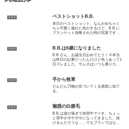
ベストショットB.B.
ウサギ
本日のベストショット。なんかめちゃく
ちゃ可愛く撮れた気がするけど、B.B.に
ブランケット強奪された時の写真です。
あざとい、かわいい。そういえばすっか
り目は良いですよ、再発もなさそうで
す。
B.B.は6歳になりました
ウサギ
B.B.さん、お誕生日おめでとう！※本当
は昨日の記事だったんだけど色々あって1
日ズレました。サムネはいつも通りカー
テン遊び中のB.B.です。毛がボサボサに
見えるけど気のせい。B.B.は特に大きな
怪我も病気もなく6歳を迎えました。涙が
手から牧草
ウサギ
止まらな...
だんだん刃物が近づいてくる感覚に似て
る。
魅惑の白腹毛
ウサギ
B.B.は遊び過ぎて休憩中でーす。ちょっ
と背中がボサボサになってきました。抜
けるんだろうな……でもブラシではなか
なか取れないですね。もう少ししたら浮