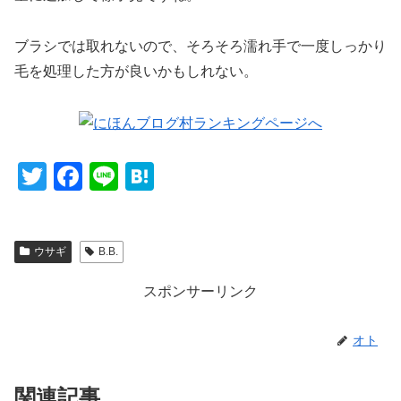
ブラシでは取れないので、そろそろ濡れ手で一度しっかり
毛を処理した方が良いかもしれない。
T
F
Li
H
wi
a
n
at
tt
c
e
e
ウサギ
B.B.
er
e
n
b
a
スポンサーリンク
o
o
オト
k
関連記事