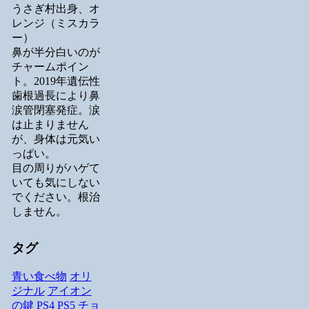
うさぎ村出身、オ
レンジ（ミスカラ
ー）
鼻が半分白いのが
チャームポイン
ト。2019年遺伝性
歯根過長により鼻
涙管閉塞発症。涙
は止まりません
が、身体は元気い
っぱい。
目の周りがハゲて
いても気にしない
でください。根治
しません。
タグ
青い食べ物
オリ
ジナル
アイオン
の鍵
PS4
PS5
チョ