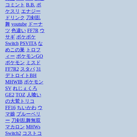
コミント
B.B.
ポ
ケスリ
エナジー
ドリンク
刀剣乱
舞
youtube
ドーナ
ツ
色違い
FF7R
ウ
サギ
ポケポケ
Switch
PSVITA
な
めこの巣
トロフ
ィー
ポケモンGO
ポケモン
ミスド
FF7R2
スタバ
31
デトロイトBH
MHWIB
ポケモン
SV
れじぇくろ
GE2
TOZ
人喰い
の大鷲トリコ
FF16
ちいかわ
ウ
マ娘
ブルーベリ
ー
刀剣乱舞無双
マカロン
MHWs
Switch2
コストコ