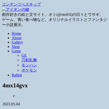
コンテンツへスキップ
創作好きの絵と文サイト。オト(@oto05i)の日々とウサギ、
ゲーム、青い食べ物など。オリジナルイラストとファンタジ
ー小説展示。
Home
About
Gallery
Shop
Game
GE
刀剣乱舞
モンハン
ポケモン
Rabbit
4mx14gvx
e
2023.05.04