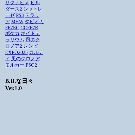
サクナヒメ
ビル
ダーズ2
シャトレ
ーゼ
PS3
テラリ
ア
MHW
タピオカ
FF7EC
CCFF7R
ポケカ
ボイドテ
ラリウム
風のク
ロノア2
レシピ
EXPO2025
カルデ
ィ
風のクロノア
モルカー
PSO2
B.B.な日々
Ver.1.0