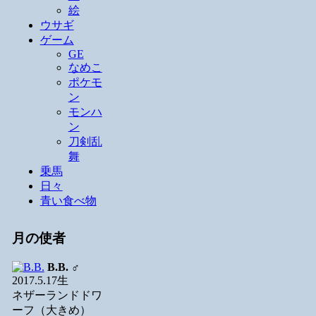
絵
ウサギ
ゲーム
GE
なめこ
ポケモ
ン
モンハ
ン
刀剣乱
舞
乗馬
日々
青い食べ物
月の使者
B.B.
♂
2017.5.17生
ネザーランドドワ
ーフ（大きめ）