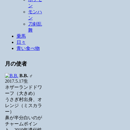
ン
モンハ
ン
刀剣乱
舞
乗馬
日々
青い食べ物
月の使者
B.B.
♂
2017.5.17生
ネザーランドドワ
ーフ（大きめ）
うさぎ村出身、オ
レンジ（ミスカラ
ー）
鼻が半分白いのが
チャームポイン
ト。2019年遺伝性