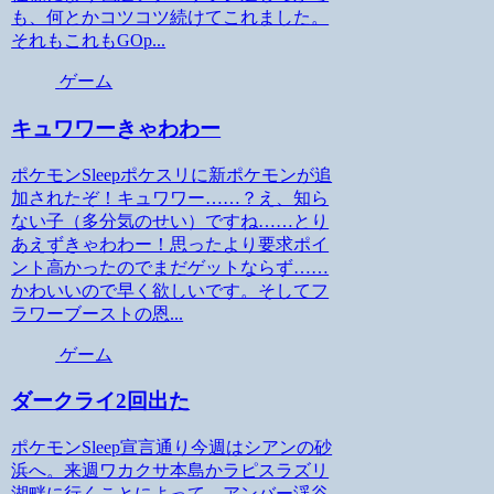
も、何とかコツコツ続けてこれました。
それもこれもGOp...
ゲーム
キュワワーきゃわわー
ポケモンSleepポケスリに新ポケモンが追
加されたぞ！キュワワー……？え、知ら
ない子（多分気のせい）ですね……とり
あえずきゃわわー！思ったより要求ポイ
ント高かったのでまだゲットならず……
かわいいので早く欲しいです。そしてフ
ラワーブーストの恩...
ゲーム
ダークライ2回出た
ポケモンSleep宣言通り今週はシアンの砂
浜へ。来週ワカクサ本島かラピスラズリ
湖畔に行くことによって、アンバー渓谷