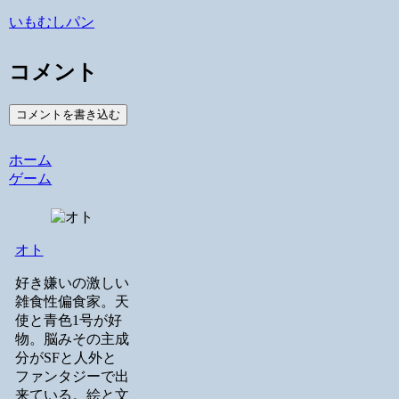
いもむしパン
コメント
コメントを書き込む
ホーム
ゲーム
オト
好き嫌いの激しい
雑食性偏食家。天
使と青色1号が好
物。脳みその主成
分がSFと人外と
ファンタジーで出
来ている。絵と文