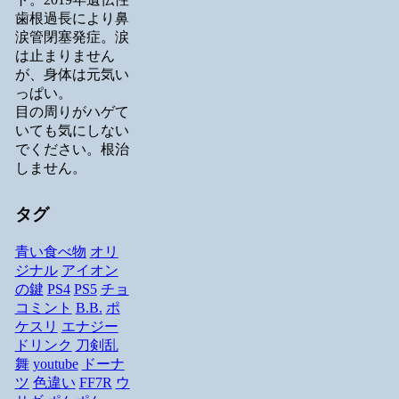
歯根過長により鼻
涙管閉塞発症。涙
は止まりません
が、身体は元気い
っぱい。
目の周りがハゲて
いても気にしない
でください。根治
しません。
タグ
青い食べ物
オリ
ジナル
アイオン
の鍵
PS4
PS5
チョ
コミント
B.B.
ポ
ケスリ
エナジー
ドリンク
刀剣乱
舞
youtube
ドーナ
ツ
色違い
FF7R
ウ