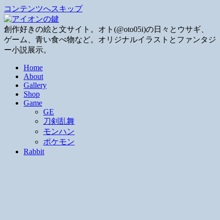
コンテンツへスキップ
創作好きの絵と文サイト。オト(@oto05i)の日々とウサギ、
ゲーム、青い食べ物など。オリジナルイラストとファンタジ
ー小説展示。
Home
About
Gallery
Shop
Game
GE
刀剣乱舞
モンハン
ポケモン
Rabbit