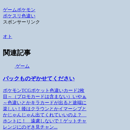
Hatena
ゲーム
ポケモン
ポケスリ
色違い
スポンサーリンク
オト
関連記事
ゲーム
パックものぞかせてください
ポケモンTCGポケット色違いカード2枚
目～（プロモカードは含まない）いやぁ
～色違いとかキラカードが出ると途端に
楽しい！後はクラウンとかイマーシブと
かじゃんじゃん出てくれていいのよ？
ホントに！ 遠慮しないで！ゲットチャ
レンジにのぞき見チャン...