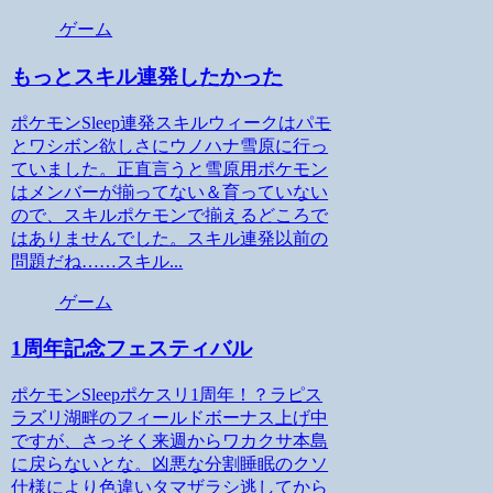
ゲーム
もっとスキル連発したかった
ポケモンSleep連発スキルウィークはパモ
とワシボン欲しさにウノハナ雪原に行っ
ていました。正直言うと雪原用ポケモン
はメンバーが揃ってない＆育っていない
ので、スキルポケモンで揃えるどころで
はありませんでした。スキル連発以前の
問題だね……スキル...
ゲーム
1周年記念フェスティバル
ポケモンSleepポケスリ1周年！？ラピス
ラズリ湖畔のフィールドボーナス上げ中
ですが、さっそく来週からワカクサ本島
に戻らないとな。凶悪な分割睡眠のクソ
仕様により色違いタマザラシ逃してから