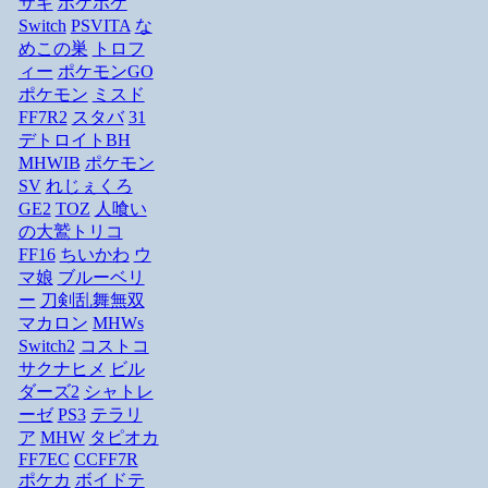
サギ
ポケポケ
Switch
PSVITA
な
めこの巣
トロフ
ィー
ポケモンGO
ポケモン
ミスド
FF7R2
スタバ
31
デトロイトBH
MHWIB
ポケモン
SV
れじぇくろ
GE2
TOZ
人喰い
の大鷲トリコ
FF16
ちいかわ
ウ
マ娘
ブルーベリ
ー
刀剣乱舞無双
マカロン
MHWs
Switch2
コストコ
サクナヒメ
ビル
ダーズ2
シャトレ
ーゼ
PS3
テラリ
ア
MHW
タピオカ
FF7EC
CCFF7R
ポケカ
ボイドテ