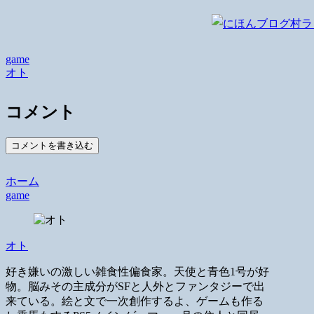
game
オト
コメント
コメントを書き込む
ホーム
game
オト
好き嫌いの激しい雑食性偏食家。天使と青色1号が好
物。脳みその主成分がSFと人外とファンタジーで出
来ている。絵と文で一次創作するよ、ゲームも作る