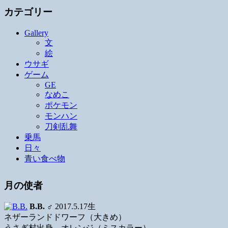
カテゴリー
Gallery
文
絵
ウサギ
ゲーム
GE
なめこ
ポケモン
モンハン
刀剣乱舞
乗馬
日々
青い食べ物
月の使者
B.B.
♂ 2017.5.17生
ネザーランドドワーフ（大きめ）
うさぎ村出身、オレンジ（ミスカラー）