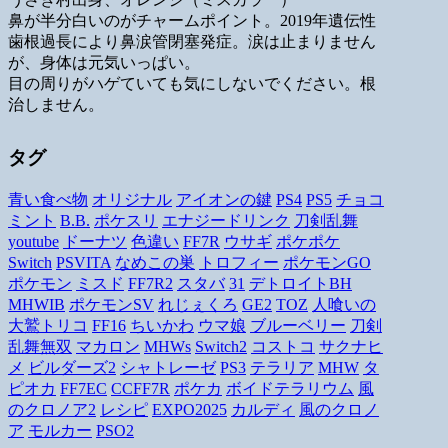
鼻が半分白いのがチャームポイント。2019年遺伝性
歯根過長により鼻涙管閉塞発症。涙は止まりません
が、身体は元気いっぱい。
目の周りがハゲていても気にしないでください。根
治しません。
タグ
青い食べ物
オリジナル
アイオンの鍵
PS4
PS5
チョコ
ミント
B.B.
ポケスリ
エナジードリンク
刀剣乱舞
youtube
ドーナツ
色違い
FF7R
ウサギ
ポケポケ
Switch
PSVITA
なめこの巣
トロフィー
ポケモンGO
ポケモン
ミスド
FF7R2
スタバ
31
デトロイトBH
MHWIB
ポケモンSV
れじぇくろ
GE2
TOZ
人喰いの
大鷲トリコ
FF16
ちいかわ
ウマ娘
ブルーベリー
刀剣
乱舞無双
マカロン
MHWs
Switch2
コストコ
サクナヒ
メ
ビルダーズ2
シャトレーゼ
PS3
テラリア
MHW
タ
ピオカ
FF7EC
CCFF7R
ポケカ
ボイドテラリウム
風
のクロノア2
レシピ
EXPO2025
カルディ
風のクロノ
ア
モルカー
PSO2