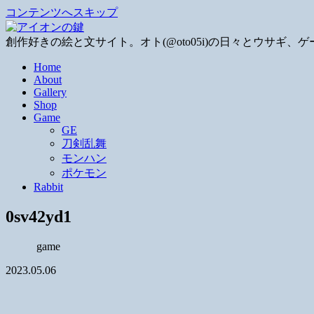
コンテンツへスキップ
創作好きの絵と文サイト。オト(@oto05i)の日々とウサ
Home
About
Gallery
Shop
Game
GE
刀剣乱舞
モンハン
ポケモン
Rabbit
0sv42yd1
game
2023.05.06